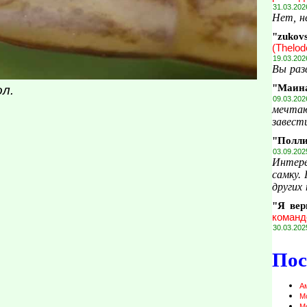
31.03.202
Нет, н
"zukov
(Thelod
19.03.202
Вы раз
"Маин
л.
09.03.202
мечтаю
завести
"Полл
03.09.202
Интере
самку.
других 
"Я вер
команд
30.03.202
Пос
А
М
М