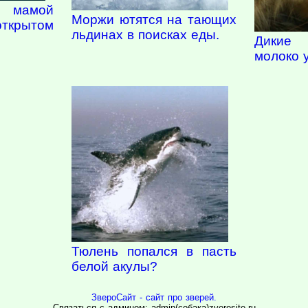
 мамой
Моржи ютятся на тающих
крытом
льдинах в поисках еды.
Дикие 
молоко 
Тюлень попался в пасть
белой акулы?
ЗвероСайт - сайт про зверей.
Связаться с админом: admin(собака)zverosite.ru