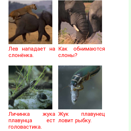
Лев нападает на
Как обнимаются
слонёнка.
слоны?
Личинка жука
Жук плавунец
плавунца ест
ловит рыбку.
головастика.