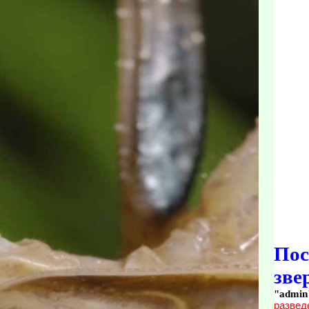
По
зве
"admin
развед