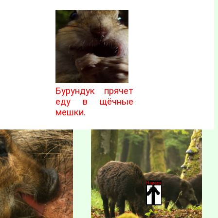
Бурундук прячет
еду в щёчные
мешки.
Наверх