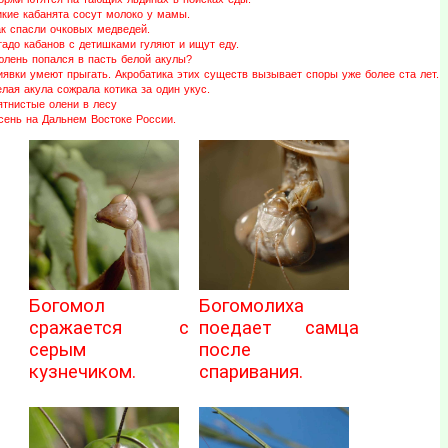
икие кабанята сосут молоко у мамы.
ак спасли очковых медведей.
адо кабанов с детишками гуляют и ищут еду.
юлень попался в пасть белой акулы?
иявки умеют прыгать. Акробатика этих существ вызывает споры уже более ста лет.
лая акула сожрала котика за один укус.
ятнистые олени в лесу
сень на Дальнем Востоке России.
Богомол
Богомолиха
сражается с
поедает самца
серым
после
кузнечиком.
спаривания.