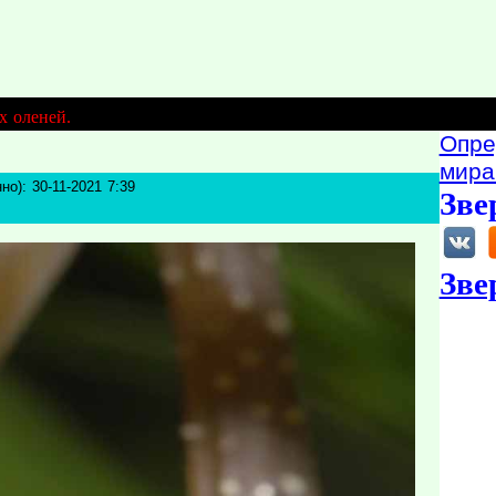
х оленей.
Опре
мира
но): 30-11-2021 7:39
Зве
Зве