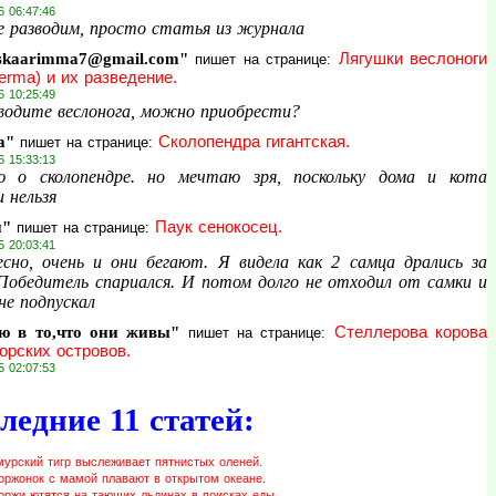
6 06:47:46
е разводим, просто статья из журнала
skaarimma7@gmail.com"
Лягушки веслоноги
пишет на странице:
erma) и их разведение.
6 10:25:49
водите веслонога, можно приобрести?
а"
Сколопендра гигантская.
пишет на странице:
6 15:33:13
 о сколопендре. но мечтаю зря, поскольку дома и кота
 нельзя
и"
Паук сенокосец.
пишет на странице:
5 20:03:41
сно, очень и они бегают. Я видела как 2 самца дрались за
 Победитель спариался. И потом долго не отходил от самки и
не подпускал
ю в то,что они живы"
Стеллерова корова
пишет на странице:
орских островов.
5 02:07:53
ледние 11 статей:
мурский тигр выслеживает пятнистых оленей.
оржонок с мамой плавают в открытом океане.
оржи ютятся на тающих льдинах в поисках еды.