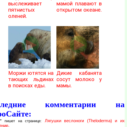
выслеживает
мамой плавают в
пятнистых
открытом океане.
оленей.
Моржи ютятся на
Дикие кабанята
тающих льдинах
сосут молоко у
в поисках еды.
мамы.
следние комментарии на
роСайте:
"
Лягушки веслоноги (Theloderma) и их
пишет на странице:
ение.