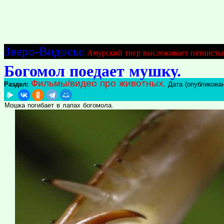
Зверо-Видосы:
Амурский тигр выслеживает пятнисты
Богомол поедает мушку.
Фильмы/видео про животных
Раздел:
. Дата (опубликован
Мошка погибает в лапах богомола.