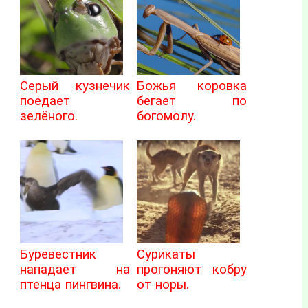
Серый кузнечик
Божья коровка
поедает
бегает по
зелёного.
богомолу.
Буревестник
Сурикаты
нападает на
прогоняют кобру
птенца пингвина.
от норы.