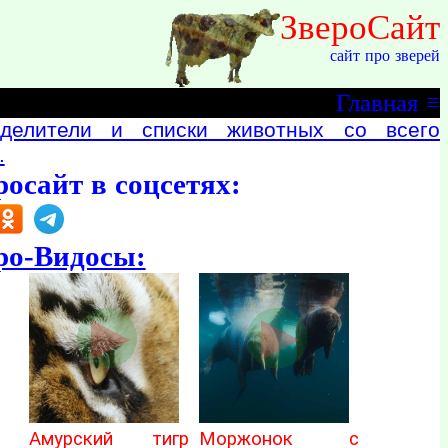
ЗвероСайт
сайт про зверей
Главная
≡
делители и списки животных со всего
.
росайт в соцсетях:
ро-Видосы:
Амурский тигр
Моржонок с