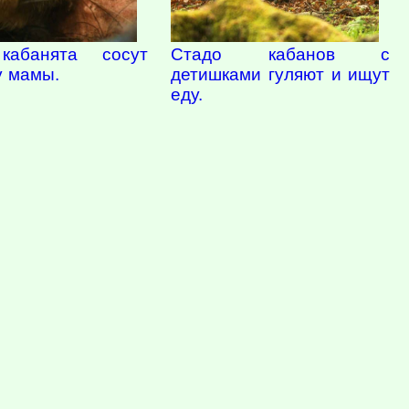
Стадо кабанов с
кабанята сосут
детишками гуляют и ищут
у мамы.
еду.