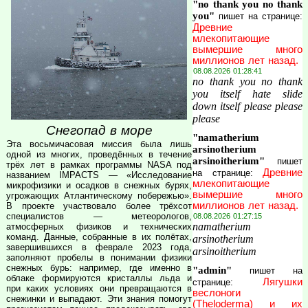
"no thank you no thank
you"
пишет на странице:
Древние
млекопитающие
вымершие много
миллионов лет назад.
08.08.2026 01:28:41
no thank you no thank
you itself hate slide
down itself please please
please
Снегопад в море
"namatherium
Эта восьмичасовая миссия была лишь
arsinotherium
одной из многих, проведённых в течение
arsinoitherium"
пишет
трёх лет в рамках программы NASA под
Древние
на странице:
названием IMPACTS — «Исследование
млекопитающие
микрофизики и осадков в снежных бурях,
вымершие много
угрожающих Атлантическому побережью».
миллионов лет назад.
В проекте участвовало более трёхсот
специалистов — метеорологов,
08.08.2026 01:27:15
namatherium
атмосферных физиков и технических
команд. Данные, собранные в их полётах,
arsinotherium
завершившихся в феврале 2023 года,
arsinoitherium
заполняют пробелы в понимании физики
снежных бурь: например, где именно в
"admin"
пишет на
облаке формируются кристаллы льда и
Лягушки
странице:
при каких условиях они превращаются в
веслоноги
снежинки и выпадают. Эти знания помогут
(Theloderma) и их