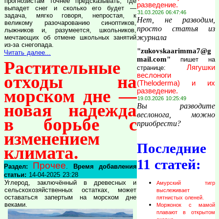
прогнозистам точнее предсказывать, где
разведение.
выпадет снег и сколько его будет —
31.03.2026 06:47:46
задача, мягко говоря, непростая, к
Нет, не разводим,
великому разочарованию синоптиков,
просто статья из
лыжников и, разумеется, школьников,
журнала
мечтающих об отмене школьных занятий
из-за снегопада.
"zukovskaarimma7@g
Читать далее...
mail.com"
пишет на
Растительные
Лягушки
странице:
веслоноги
отходы на
(Theloderma) и их
морском дне —
разведение.
19.03.2026 10:25:49
новая надежда
Вы разводите
веслонога, можно
в борьбе с
приобрести?
изменением
Последние
климата.
11 статей:
Прочее
Раздел:
.
Время добавления
статьи:
14-04-2025 23:28
Углерод, заключённый в древесных и
Амурский тигр
сельскохозяйственных остатках, может
выслеживает
оставаться запертым на морском дне
пятнистых оленей.
веками.
Моржонок с мамой
плавают в открытом