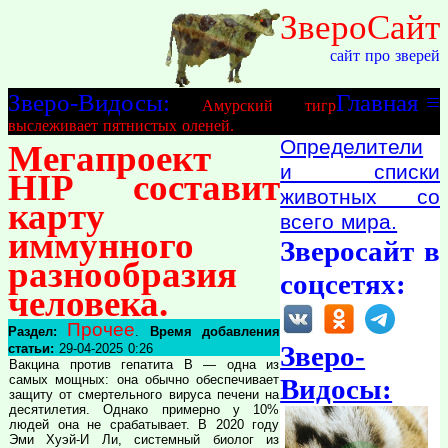
ЗвероСайт
сайт про зверей
Зверо-Видосы:
Главная
≡
Амурский тигр
выслеживает пятнистых оленей.
Определители
Мегапроект
и списки
HIP составит
животных со
карту
всего мира.
иммунного
Зверосайт в
разнообразия
соцсетях:
человека.
Прочее
Раздел:
.
Время добавления
Зверо-
статьи:
29-04-2025 0:26
Вакцина против гепатита B — одна из
самых мощных: она обычно обеспечивает
Видосы:
защиту от смертельного вируса печени на
десятилетия. Однако примерно у 10%
людей она не срабатывает. В 2020 году
Эми Хуэй-И Ли, системный биолог из