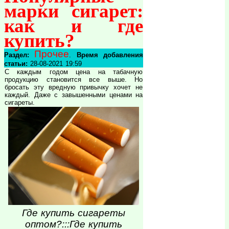
марки сигарет:
как и где
купить?
Прочее
Раздел:
.
Время добавления
статьи:
28-08-2021 19:59
С каждым годом цена на табачную
продукцию становится все выше. Но
бросать эту вредную привычку хочет не
каждый. Даже с завышенными ценами на
сигареты.
Где купить сигареты
оптом?:::Где купить