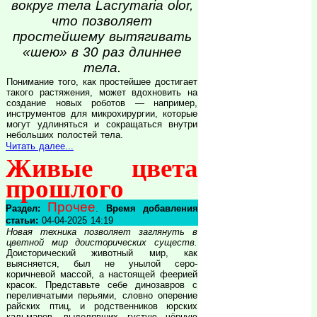
вокруг тела Lacrymaria olor,
что позволяет
простейшему вытягивать
«шею» в 30 раз длиннее
тела.
Понимание того, как простейшее достигает
такого растяжения, может вдохновить на
создание новых роботов — например,
инструментов для микрохирургии, которые
могут удлиняться и сокращаться внутри
небольших полостей тела.
Читать далее...
Живые цвета
прошлого
Прочее
Раздел:
.
Время добавления
статьи:
04-04-2025 14:19
Новая техника позволяет заглянуть в
цветной мир доисторических существ.
Доисторический животный мир, как
выясняется, был не унылой серо-
коричневой массой, а настоящей феерией
красок. Представьте себе динозавров с
переливчатыми перьями, словно оперение
райских птиц, и родственников юрских
кальмаров, выделявших густую чёрную