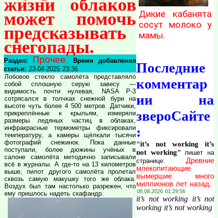
жизни облаков
может помочь
Дикие кабанята
сосут молоко у
предсказывать
мамы.
снегопады.
Прочее
Раздел:
.
Время добавления
Последние
статьи:
23-04-2025 23:36
Лобовое стекло самолёта представляло
комментар
собой сплошную серую завесу —
видимость почти нулевая, NASA P-3
ии на
сотрясался в толчках снежной бури на
высоте чуть более 4 500 метров. Датчики,
звероСайте
прикреплённые к крыльям, измеряли
размеры ледяных частиц в облаках,
инфракрасные термометры фиксировали
:
температуру, а камеры щёлкали тысячи
фотографий снежинок. Пока данные
"it’s not working it’s
поступали, более дюжины учёных в
not working"
пишет на
салоне самолёта методично записывали
Древние
странице:
всё в журналы. А где-то на 13 километров
млекопитающие
выше, пилот другого самолёта пролетал
вымершие много
сквозь самую макушку того же облака.
миллионов лет назад.
Воздух был там настолько разрежен, что
08.08.2026 01:29:56
ему пришлось надеть скафандр.
it’s not working it’s not
working it’s not working