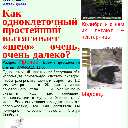
Читать далее...
Как
одноклеточный
Колибри и с кем
простейший
их путают –
вытягивает
нектарницы.
«шею» очень,
очень далеко?
Прочее
Раздел:
.
Время добавления
статьи:
07-04-2025 11:38
Одноклеточный простейший
Lacrymaria olor
использует спиральную систему складок,
чтобы распрямить шейный вырост до 1,2
миллиметра — в 30 раз длиннее
собственного тела — и молниеносно
схватить пищу, как сообщают
Медоед.
исследователи в журнале Science от 7
июня. Если бы человек обладал такой же
способностью, его шея достигала бы
примерно половины высоты Статуи
Свободы.