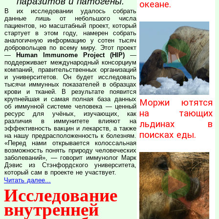
паразитов и патогены.
океане.
В их исследовании удалось собрать
данные лишь от небольшого числа
пациентов, но масштабный проект, который
стартует в этом году, намерен собрать
аналогичную информацию у сотен тысяч
добровольцев по всему миру. Этот проект
—
Human Immunome Project (HIP)
—
поддерживает международный консорциум
компаний, правительственных организаций
и университетов. Он будет исследовать
тысячи иммунных показателей в образцах
крови и тканей. В результате появится
крупнейшая и самая полная база данных
Моржи ютятся
об иммунной системе человека — ценный
на тающих
ресурс для учёных, изучающих, как
различия в иммунитете влияют на
льдинах в
эффективность вакцин и лекарств, а также
поисках еды.
на нашу предрасположенность к болезням.
«Перед нами открывается колоссальная
возможность понять природу человеческих
заболеваний», — говорит иммунолог Марк
Дэвис из Стэнфордского университета,
который сам в проекте не участвует.
Читать далее...
Исследование
внутренней