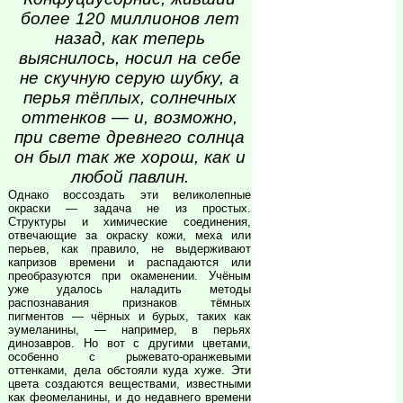
более 120 миллионов лет
назад, как теперь
выяснилось, носил на себе
не скучную серую шубку, а
перья тёплых, солнечных
оттенков — и, возможно,
при свете древнего солнца
он был так же хорош, как и
любой павлин.
Однако воссоздать эти великолепные
окраски — задача не из простых.
Структуры и химические соединения,
отвечающие за окраску кожи, меха или
перьев, как правило, не выдерживают
капризов времени и распадаются или
преобразуются при окаменении. Учёным
уже удалось наладить методы
распознавания признаков тёмных
пигментов — чёрных и бурых, таких как
эумеланины, — например, в перьях
динозавров. Но вот с другими цветами,
особенно с рыжевато-оранжевыми
оттенками, дела обстояли куда хуже. Эти
цвета создаются веществами, известными
как феомеланины, и до недавнего времени