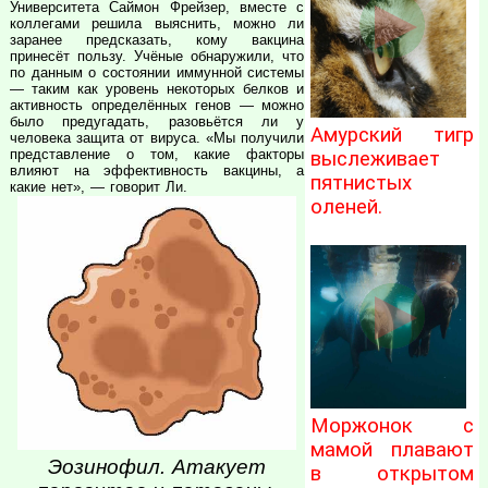
Университета Саймон Фрейзер, вместе с
коллегами решила выяснить, можно ли
заранее предсказать, кому вакцина
принесёт пользу. Учёные обнаружили, что
по данным о состоянии иммунной системы
— таким как уровень некоторых белков и
активность определённых генов — можно
было предугадать, разовьётся ли у
Амурский тигр
человека защита от вируса. «Мы получили
представление о том, какие факторы
выслеживает
влияют на эффективность вакцины, а
пятнистых
какие нет», — говорит Ли.
оленей.
Моржонок с
мамой плавают
Эозинофил. Атакует
в открытом