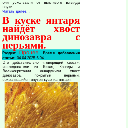
они ускользали от пытливого взгляда
науки.
Читать далее...
В куске янтаря
найдёт хвост
динозавра с
перьями.
Прочее
Раздел:
.
Время добавления
статьи:
04-04-2025 6:04
Это действительно «говорящий хвост»:
исследователи из Китая, Канады и
Великобритании обнаружили хвост
динозавра, покрытый перьями,
сохранившийся внутри кусочка янтаря.