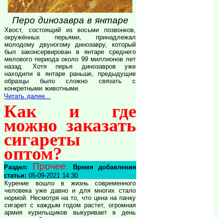
Перо динозавра в янтаре
Хвост, состоящий из восьми позвонков,
окружённых перьями, принадлежал
молодому двуногому динозавру, который
был законсервирован в янтаре среднего
мелового периода около 99 миллионов лет
назад. Хотя перья динозавров уже
находили в янтаре раньше, предыдущие
образцы было сложно связать с
конкретными животными.
Читать далее...
Как и где
можно заказать
сигареты
оптом?
Прочее
Раздел:
.
Время добавления
статьи:
05-09-2021 14:30
Курение вошло в жизнь современного
человека уже давно и для многих стало
нормой. Несмотря на то, что цена на пачку
сигарет с каждым годом растет, огромная
армия курильщиков выкуривает в день