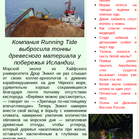
океане.
Моржи ютятся на
тающих льдинах в
поисках еды.
Дикие кабанята сосут
молоко у мамы.
Как спасли очковых
медведей.
Стадо кабанов с
Компания Running Tide
детишками гуляют и
ищут еду.
выбросила тонны
Тюлень попался в
древесного материала у
пасть белой акулы?
Пиявки умеют
побережья Исландии.
прыгать. Акробатика
Морской эколог из Хайфского
этих существ
университета Дрор Энжел не раз слышал
вызывает споры уже
от своих коллег-археологов о древних
более ста лет.
кораблекрушениях на дне Чёрного моря,
Белая акула сожрала
удивительно хорошо сохранившихся
котика за один укус.
благодаря почти полному отсутствию
Пятнистые олени в
кислорода. «Верёвки можно рассмотреть»,
лесу
— говорит он. — «Зрелище по-настоящему
Осень на Дальнем
впечатляющее». Теперь Энжел намерен
Востоке России.
внести свой вклад в борьбу с изменением
климата, намеренно увеличив количество
обломков на морском дне — затапливая
древесные отходы, чтобы углерод,
который деревья накапливали при жизни,
оставался заключённым в глубинах на
многие века.