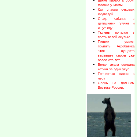
Дикие кабанята сосут
молоко у мамы.
Как спасли очковых
медведей.
Стадо кабанов с
детишками гуляют и
ищут еду.
Тюлень попался в
пасть белой акулы?
Пиявки умеют
прыгать. Акробатика
этих существ
вызывает споры уже
более ста лет.
Белая акула сожрала
котика за один укус.
Пятнистые олени в
лесу
Осень на Дальнем
Востоке России.