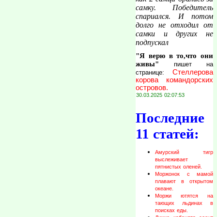
самку. Победитель
спариался. И потом
долго не отходил от
самки и других не
подпускал
"Я верю в то,что они
живы"
пишет на
Стеллерова
странице:
корова командорских
островов.
30.03.2025 02:07:53
Последние
11 статей:
Амурский тигр
выслеживает
пятнистых оленей.
Моржонок с мамой
плавают в открытом
океане.
Моржи ютятся на
тающих льдинах в
поисках еды.