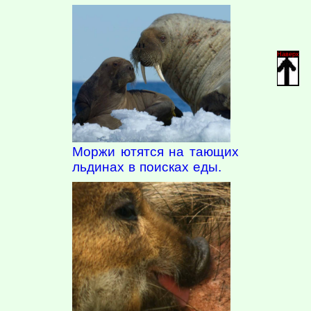
Наверх
Моржи ютятся на тающих
льдинах в поисках еды.