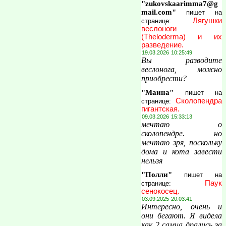
"zukovskaarimma7@g
mail.com"
пишет на
Лягушки
странице:
веслоноги
(Theloderma) и их
разведение.
19.03.2026 10:25:49
Вы разводите
веслонога, можно
приобрести?
"Маина"
пишет на
Сколопендра
странице:
гигантская.
09.03.2026 15:33:13
мечтаю о
сколопендре. но
мечтаю зря, поскольку
дома и кота завести
нельзя
"Полли"
пишет на
Паук
странице:
сенокосец.
03.09.2025 20:03:41
Интересно, очень и
они бегают. Я видела
как 2 самца дрались за