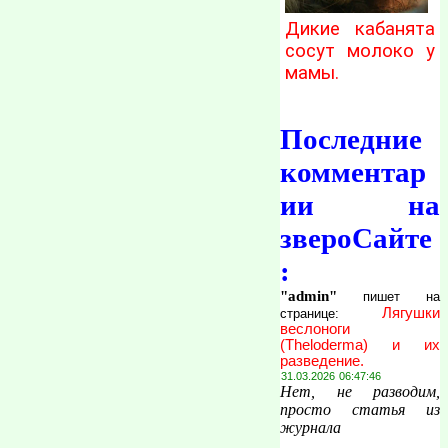
Дикие кабанята
сосут молоко у
мамы.
Последние
комментар
ии на
звероСайте
:
"admin"
пишет на
Лягушки
странице:
веслоноги
(Theloderma) и их
разведение.
31.03.2026 06:47:46
Нет, не разводим,
просто статья из
журнала