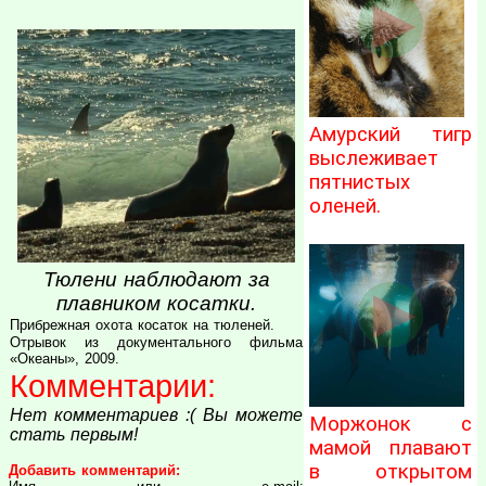
Амурский тигр
выслеживает
пятнистых
оленей.
Тюлени наблюдают за
плавником косатки.
Прибрежная охота косаток на тюленей.
Отрывок из документального фильма
«Океаны», 2009.
Комментарии:
Нет комментариев :( Вы можете
Моржонок с
стать первым!
мамой плавают
в открытом
Добавить комментарий: