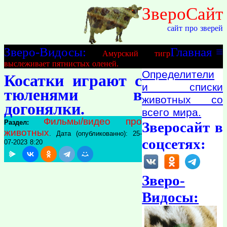
ЗвероСайт
сайт про зверей
Зверо-Видосы:
Главная
≡
Амурский тигр
выслеживает пятнистых оленей.
Определители
Косатки играют с
и списки
тюленями в
животных со
догонялки.
всего мира.
Фильмы/видео про
Раздел:
Зверосайт в
животных
. Дата (опубликованно): 25-
соцсетях:
07-2023 8:20
Зверо-
Видосы: