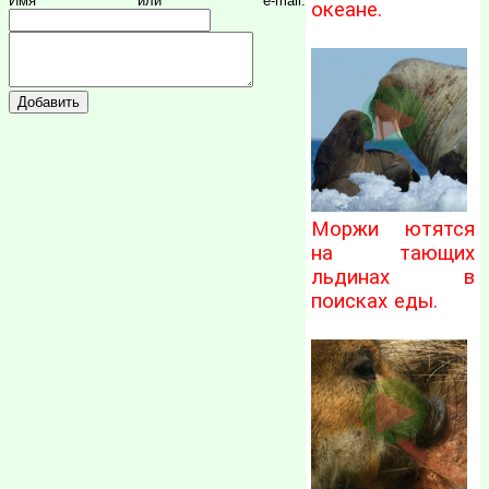
Имя или e-mail:
океане.
Моржи ютятся
на тающих
льдинах в
поисках еды.