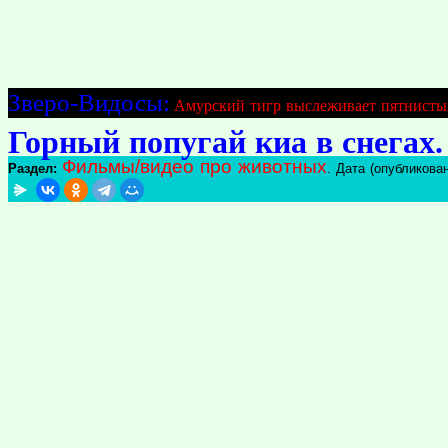
Зверо-Видосы:
Амурский тигр выслеживает пятнисты
Горный попугай киа в снегах.
Фильмы/видео про животных
Раздел:
. Дата (опубликован