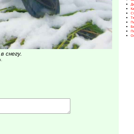
Д
К
Ст
Т
П
Бе
П
О
в снегу.
х.