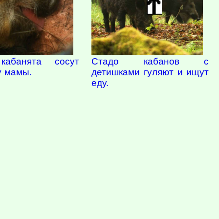
Стадо кабанов с
кабанята сосут
детишками гуляют и ищут
у мамы.
еду.