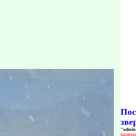
По
зве
"admin
развед