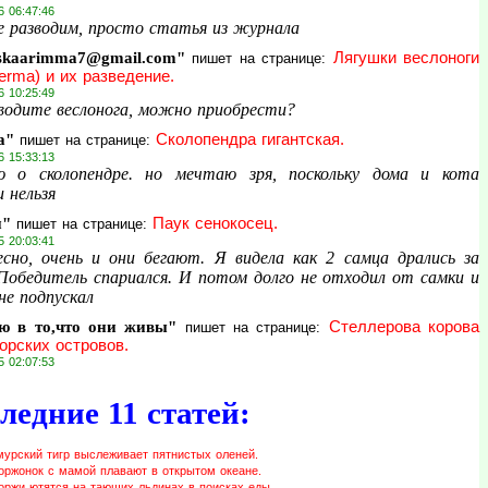
6 06:47:46
е разводим, просто статья из журнала
skaarimma7@gmail.com"
Лягушки веслоноги
пишет на странице:
erma) и их разведение.
6 10:25:49
водите веслонога, можно приобрести?
а"
Сколопендра гигантская.
пишет на странице:
6 15:33:13
 о сколопендре. но мечтаю зря, поскольку дома и кота
 нельзя
и"
Паук сенокосец.
пишет на странице:
5 20:03:41
сно, очень и они бегают. Я видела как 2 самца дрались за
 Победитель спариался. И потом долго не отходил от самки и
не подпускал
ю в то,что они живы"
Стеллерова корова
пишет на странице:
орских островов.
5 02:07:53
ледние 11 статей:
мурский тигр выслеживает пятнистых оленей.
оржонок с мамой плавают в открытом океане.
оржи ютятся на тающих льдинах в поисках еды.