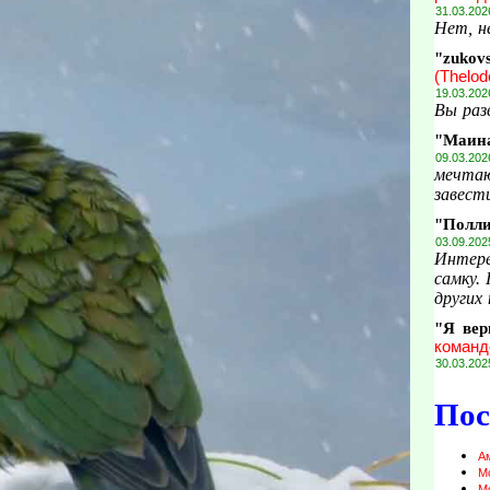
31.03.202
Нет, н
"zukov
(Thelod
19.03.202
Вы раз
"Маин
09.03.202
мечтаю
завести
"Полл
03.09.202
Интере
самку.
других 
"Я вер
команд
30.03.202
Пос
А
М
М