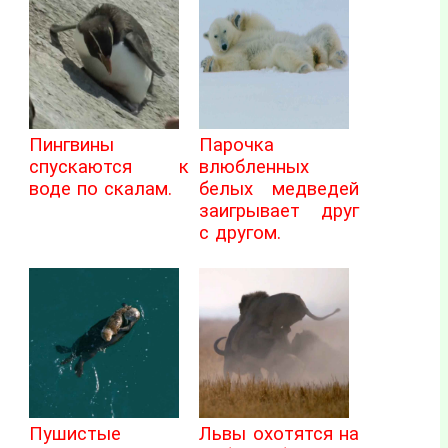
Пингвины
Парочка
спускаются к
влюбленных
воде по скалам.
белых медведей
заигрывает друг
с другом.
Пушистые
Львы охотятся на