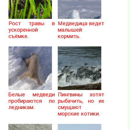
Рост травы в
Медведица ведет
ускоренной
малышей
съёмке.
кормить.
Белые медведи
Пингвины хотят
пробираются по
рыбачить, но их
ледникам.
смущают
морские котики.