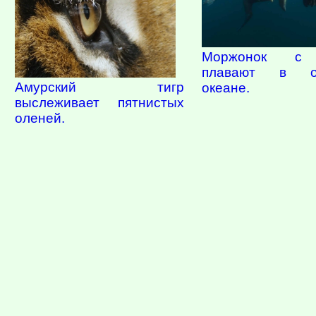
Моржонок с
плавают в от
Амурский тигр
океане.
выслеживает пятнистых
оленей.