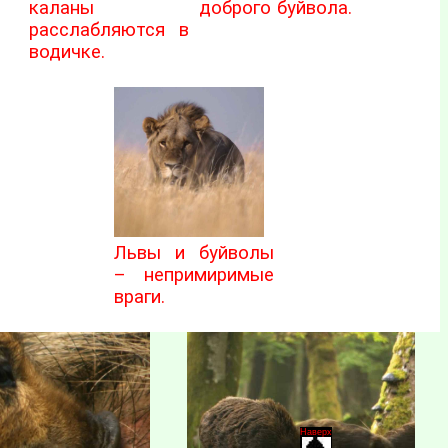
каланы
доброго буйвола.
расслабляются в
водичке.
Львы и буйволы
– непримиримые
враги.
Наверх