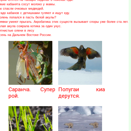
икие кабанята сосут молоко у мамы.
ак спасли очковых медведей.
адо кабанов с детишками гуляют и ищут еду.
юлень попался в пасть белой акулы?
иявки умеют прыгать. Акробатика этих существ вызывает споры уже более ста лет.
лая акула сожрала котика за один укус.
ятнистые олени в лесу
сень на Дальнем Востоке России.
Саранча. Супер
Попугаи киа
рой.
дерутся.