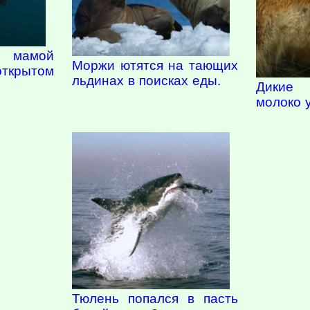
 мамой
Моржи ютятся на тающих
крытом
льдинах в поисках еды.
Дикие 
молоко 
Тюлень попался в пасть