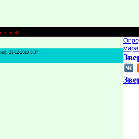
х оленей.
Опре
мира
но): 23-12-2023 6:37
Зве
Зве