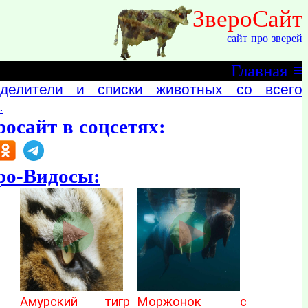
ЗвероСайт
сайт про зверей
Главная
≡
делители и списки животных со всего
.
росайт в соцсетях:
ро-Видосы:
Амурский тигр
Моржонок с