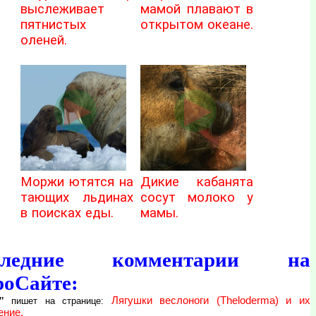
выслеживает
мамой плавают в
пятнистых
открытом океане.
оленей.
Моржи ютятся на
Дикие кабанята
тающих льдинах
сосут молоко у
в поисках еды.
мамы.
следние комментарии на
роСайте:
"
Лягушки веслоноги (Theloderma) и их
пишет на странице:
ение.