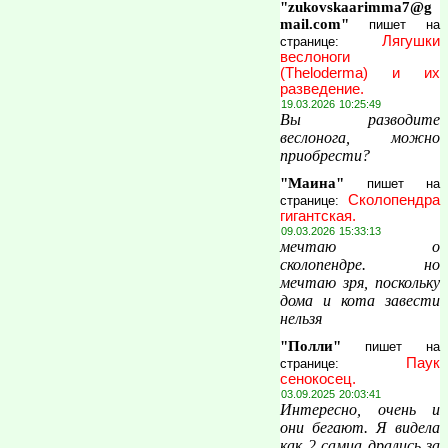
"zukovskaarimma7@g
mail.com"
пишет на
Лягушки
странице:
веслоноги
(Theloderma) и их
разведение.
19.03.2026 10:25:49
Вы разводите
веслонога, можно
приобрести?
"Маина"
пишет на
Сколопендра
странице:
гигантская.
09.03.2026 15:33:13
мечтаю о
сколопендре. но
мечтаю зря, поскольку
дома и кота завести
нельзя
"Полли"
пишет на
Паук
странице:
сенокосец.
03.09.2025 20:03:41
Интересно, очень и
они бегают. Я видела
как 2 самца дрались за