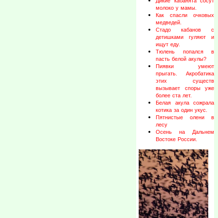
Дикие кабанята сосут
молоко у мамы.
Как спасли очковых
медведей.
Стадо кабанов с
детишками гуляют и
ищут еду.
Тюлень попался в
пасть белой акулы?
Пиявки умеют
прыгать. Акробатика
этих существ
вызывает споры уже
более ста лет.
Белая акула сожрала
котика за один укус.
Пятнистые олени в
лесу
Осень на Дальнем
Востоке России.