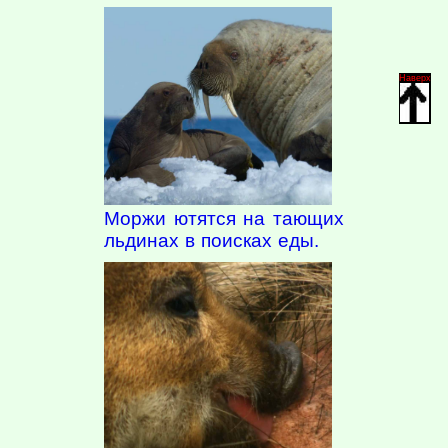
Наверх
Моржи ютятся на тающих
льдинах в поисках еды.