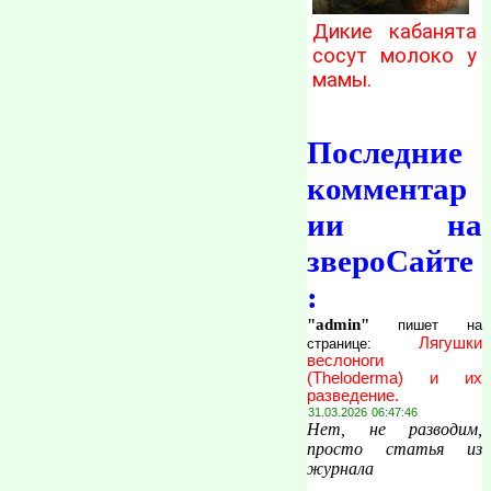
Дикие кабанята
сосут молоко у
мамы.
Последние
комментар
ии на
звероСайте
:
"admin"
пишет на
Лягушки
странице:
веслоноги
(Theloderma) и их
разведение.
31.03.2026 06:47:46
Нет, не разводим,
просто статья из
журнала