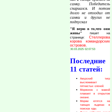
самку. Победитель
спариался. И потом
долго не отходил от
самки и других не
подпускал
"Я верю в то,что они
живы"
пишет на
Стеллерова
странице:
корова командорских
островов.
30.03.2025 02:07:53
Последние
11 статей:
Амурский тигр
выслеживает
пятнистых оленей.
Моржонок с мамой
плавают в открытом
океане.
Моржи ютятся на
тающих льдинах в
поисках еды.