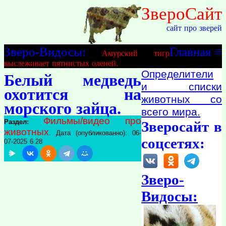
ЗвероСайт
сайт про зверей
Зверо-Видосы:
Главная
≡
Амурский тигр
выслеживает пятнистых оленей.
Определители
Белый медведь
и списки
охотится на
животных со
морского зайца.
всего мира.
Фильмы/видео про
Раздел:
Зверосайт в
животных
. Дата (опубликованно): 06-
соцсетях:
07-2025 6:28
Зверо-
Видосы: