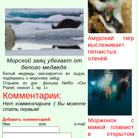
Амурский тигр
выслеживает
пятнистых
оленей.
Морской заяц убегает от
белого медведя.
Белый медведь маскируется во льдах,
подбираясь к морскому зайцу.
Отрывок из док. фильма Netflix «Our
Planet, season 2, ep. 1»
Комментарии:
Нет комментариев :( Вы можете
стать первым!
Добавить комментарий:
Моржонок с
Имя или e-mail:
мамой плавают
в открытом