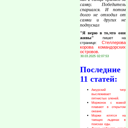
самку. Победитель
спариался. И потом
долго не отходил от
самки и других не
подпускал
"Я верю в то,что они
живы"
пишет на
Стеллерова
странице:
корова командорских
островов.
30.03.2025 02:07:53
Последние
11 статей:
Амурский тигр
выслеживает
пятнистых оленей.
Моржонок с мамой
плавают в открытом
океане.
Моржи ютятся на
тающих льдинах в
поисках еды.