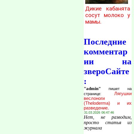
Дикие кабанята
сосут молоко у
мамы.
Последние
комментар
ии на
звероСайте
:
"admin"
пишет на
Лягушки
странице:
веслоноги
(Theloderma) и их
разведение.
31.03.2026 06:47:46
Нет, не разводим,
просто статья из
журнала