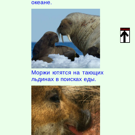
океане.
Наверх
Моржи ютятся на тающих
льдинах в поисках еды.