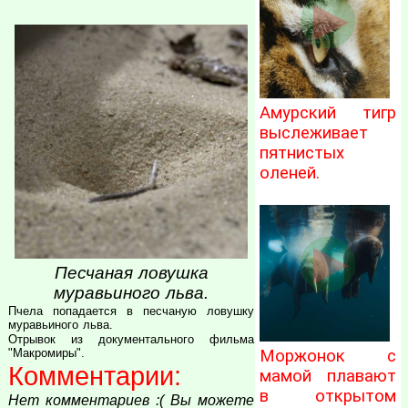
Амурский тигр
выслеживает
пятнистых
оленей.
Песчаная ловушка
муравьиного льва.
Пчела попадается в песчаную ловушку
муравьиного льва.
Отрывок из документального фильма
"Макромиры".
Моржонок с
Комментарии:
мамой плавают
в открытом
Нет комментариев :( Вы можете