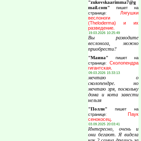
"zukovskaarimma7@g
mail.com"
пишет на
Лягушки
странице:
веслоноги
(Theloderma) и их
разведение.
19.03.2026 10:25:49
Вы разводите
веслонога, можно
приобрести?
"Маина"
пишет на
Сколопендра
странице:
гигантская.
09.03.2026 15:33:13
мечтаю о
сколопендре. но
мечтаю зря, поскольку
дома и кота завести
нельзя
"Полли"
пишет на
Паук
странице:
сенокосец.
03.09.2025 20:03:41
Интересно, очень и
они бегают. Я видела
как 2 самца дрались за