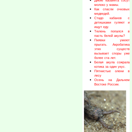
Дикие кабанята сосут
молоко у мамы.
Как спасли очковых
медведей.
Стадо кабанов с
детишками гуляют и
ищут еду.
Тюлень попался в
пасть белой акулы?
Пиявки умеют
прыгать. Акробатика
этих существ
вызывает споры уже
более ста лет.
Белая акула сожрала
котика за один укус.
Пятнистые олени в
лесу
Осень на Дальнем
Востоке России.