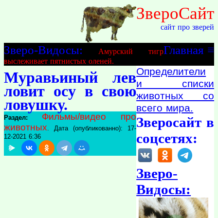
ЗвероСайт
сайт про зверей
Зверо-Видосы:
Главная
≡
Амурский тигр
выслеживает пятнистых оленей.
Определители
Муравьиный лев
и списки
ловит осу в свою
животных со
ловушку.
всего мира.
Фильмы/видео про
Раздел:
Зверосайт в
животных
. Дата (опубликованно): 17-
соцсетях:
12-2021 6:36
Зверо-
Видосы: