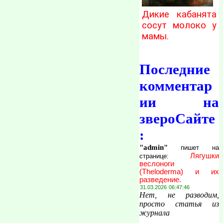
Дикие кабанята
сосут молоко у
мамы.
Последние
комментар
ии на
звероСайте
:
"admin"
пишет на
Лягушки
странице:
веслоноги
(Theloderma) и их
разведение.
31.03.2026 06:47:46
Нет, не разводим,
просто статья из
журнала