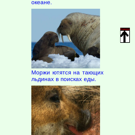
океане.
Наверх
Моржи ютятся на тающих
льдинах в поисках еды.