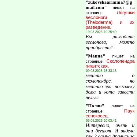
"zukovskaarimma7@g
mail.com"
пишет на
Лягушки
странице:
веслоноги
(Theloderma) и их
разведение.
19.03.2026 10:25:49
Вы разводите
веслонога, можно
приобрести?
"Маина"
пишет на
Сколопендра
странице:
гигантская.
09.03.2026 15:33:13
мечтаю о
сколопендре. но
мечтаю зря, поскольку
дома и кота завести
нельзя
"Полли"
пишет на
Паук
странице:
сенокосец.
03.09.2025 20:03:41
Интересно, очень и
они бегают. Я видела
как 2 самца дрались за