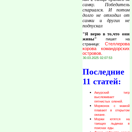
самку. Победитель
спариался. И потом
долго не отходил от
самки и других не
подпускал
"Я верю в то,что они
живы"
пишет на
Стеллерова
странице:
корова командорских
островов.
30.03.2025 02:07:53
Последние
11 статей:
Амурский тигр
выслеживает
пятнистых оленей.
Моржонок с мамой
плавают в открытом
океане.
Моржи ютятся на
тающих льдинах в
поисках еды.