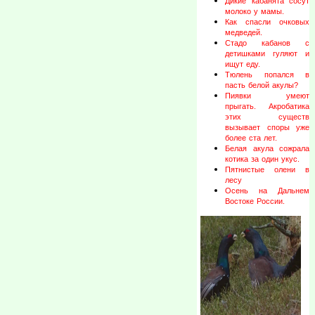
Дикие кабанята сосут
молоко у мамы.
Как спасли очковых
медведей.
Стадо кабанов с
детишками гуляют и
ищут еду.
Тюлень попался в
пасть белой акулы?
Пиявки умеют
прыгать. Акробатика
этих существ
вызывает споры уже
более ста лет.
Белая акула сожрала
котика за один укус.
Пятнистые олени в
лесу
Осень на Дальнем
Востоке России.