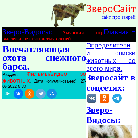
ЗвероСайт
сайт про зверей
Зверо-Видосы:
Главная
≡
Амурский тигр
выслеживает пятнистых оленей.
Определители
Впечатляющая
и списки
охота снежного
животных со
барса.
всего мира.
Фильмы/видео про
Раздел:
Зверосайт в
животных
. Дата (опубликованно): 27-
соцсетях:
05-2022 5:30
Зверо-
Видосы: