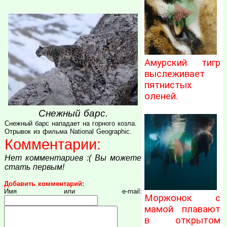
Амурский тигр
выслеживает
пятнистых
оленей.
Снежный барс.
Снежный барс нападает на горного козла.
Отрывок из фильма National Geographic.
Комментарии:
Нет комментариев :( Вы можете
стать первым!
Добавить комментарий:
Имя или e-mail:
Моржонок с
мамой плавают
в открытом