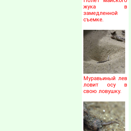
Полёт майского
жука в
замедленной
съемке.
Муравьиный лев
ловит осу в
свою ловушку.