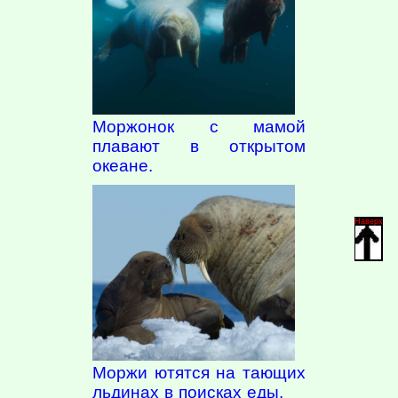
Моржонок с мамой
плавают в открытом
океане.
Наверх
Моржи ютятся на тающих
льдинах в поисках еды.