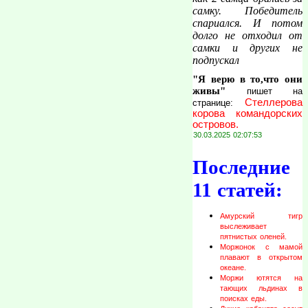
самку. Победитель
спариался. И потом
долго не отходил от
самки и других не
подпускал
"Я верю в то,что они
живы"
пишет на
Стеллерова
странице:
корова командорских
островов.
30.03.2025 02:07:53
Последние
11 статей:
Амурский тигр
выслеживает
пятнистых оленей.
Моржонок с мамой
плавают в открытом
океане.
Моржи ютятся на
тающих льдинах в
поисках еды.