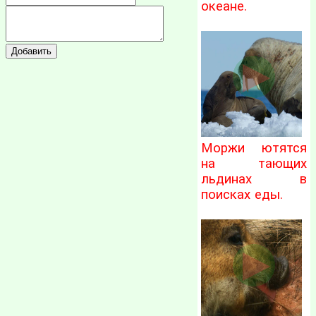
океане.
Моржи ютятся
на тающих
льдинах в
поисках еды.