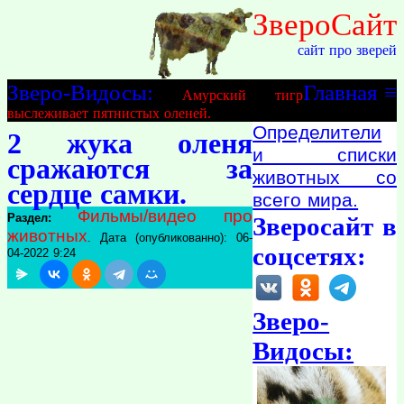
ЗвероСайт
сайт про зверей
Зверо-Видосы:
Главная
≡
Амурский тигр
выслеживает пятнистых оленей.
Определители
2 жука оленя
и списки
сражаются за
животных со
сердце самки.
всего мира.
Фильмы/видео про
Раздел:
Зверосайт в
животных
. Дата (опубликованно): 06-
соцсетях:
04-2022 9:24
Зверо-
Видосы: