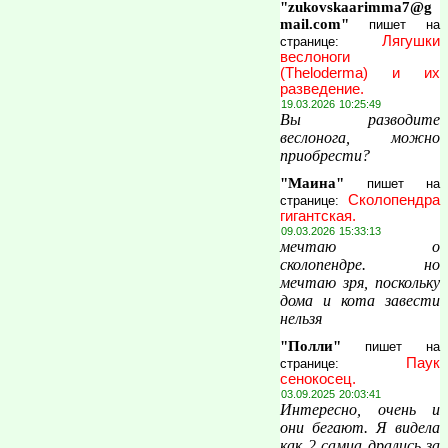
"zukovskaarimma7@g
mail.com"
пишет на
Лягушки
странице:
веслоноги
(Theloderma) и их
разведение.
19.03.2026 10:25:49
Вы разводите
веслонога, можно
приобрести?
"Маина"
пишет на
Сколопендра
странице:
гигантская.
09.03.2026 15:33:13
мечтаю о
сколопендре. но
мечтаю зря, поскольку
дома и кота завести
нельзя
"Полли"
пишет на
Паук
странице:
сенокосец.
03.09.2025 20:03:41
Интересно, очень и
они бегают. Я видела
как 2 самца дрались за