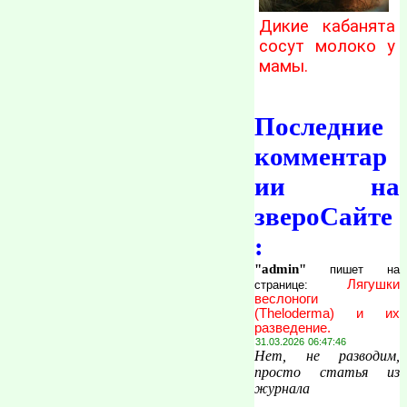
Дикие кабанята
сосут молоко у
мамы.
Последние
комментар
ии на
звероСайте
:
"admin"
пишет на
Лягушки
странице:
веслоноги
(Theloderma) и их
разведение.
31.03.2026 06:47:46
Нет, не разводим,
просто статья из
журнала