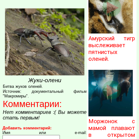
Амурский тигр
выслеживает
пятнистых
оленей.
Жуки-олени
Битва жуков оленей.
Источник: документальный фильм
"Макромиры".
Комментарии:
Нет комментариев :( Вы можете
стать первым!
Моржонок с
мамой плавают
Добавить комментарий:
Имя или e-mail:
в открытом