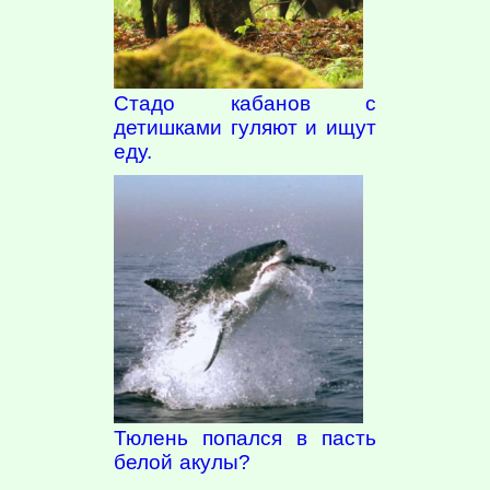
Стадо кабанов с
детишками гуляют и ищут
еду.
Тюлень попался в пасть
белой акулы?