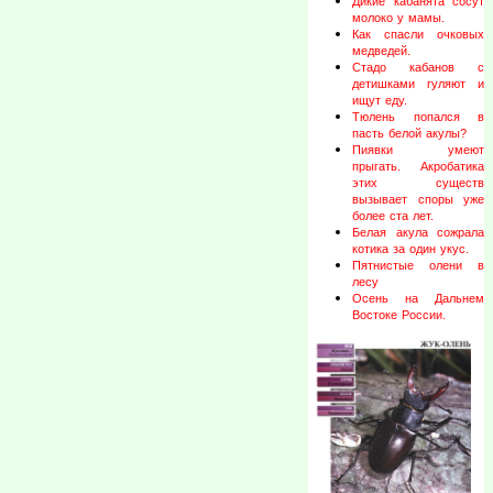
Дикие кабанята сосут
молоко у мамы.
Как спасли очковых
медведей.
Стадо кабанов с
детишками гуляют и
ищут еду.
Тюлень попался в
пасть белой акулы?
Пиявки умеют
прыгать. Акробатика
этих существ
вызывает споры уже
более ста лет.
Белая акула сожрала
котика за один укус.
Пятнистые олени в
лесу
Осень на Дальнем
Востоке России.