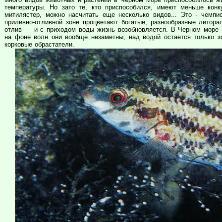
температуры. Но зато те, кто приспособился, имеют меньше кон
митилястер, можно насчитать еще несколько видов... Это - чемпи
приливно-отливной зоне процветают богатые, разнообразные литор
отлив — и с приходом воды жизнь возобновляется. В Черном море 
на фоне волн они вообще незаметны; над водой остается только з
корковые обрастатели.