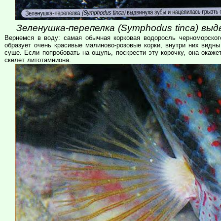
Зеленушка-перепелка (Symphodus tinca) выд
Вернемся в воду: самая обычная корковая водоросль черноморск
образует очень красивые малиново-розовые корки, внутри них видны
суше. Если попробовать на ощупь, поскрести эту корочку, она окаже
скелет литотамниона.