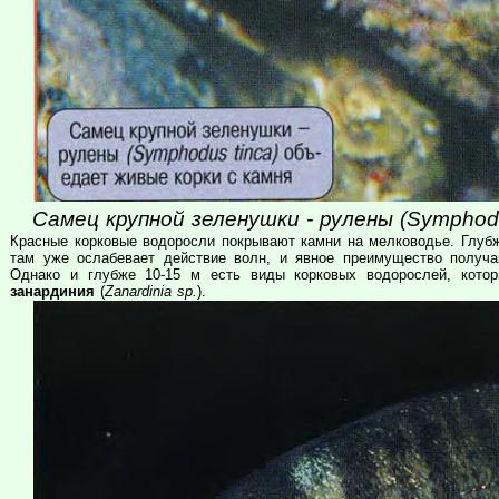
Самец крупной зеленушки - рулены (Symphodu
Красные корковые водоросли покрывают камни на мелководье. Глубж
там уже ослабевает действие волн, и явное преимущество получ
Однако и глубже 10-15 м есть виды корковых водорослей, кото
занардиния
(
Zanardinia sp.
).