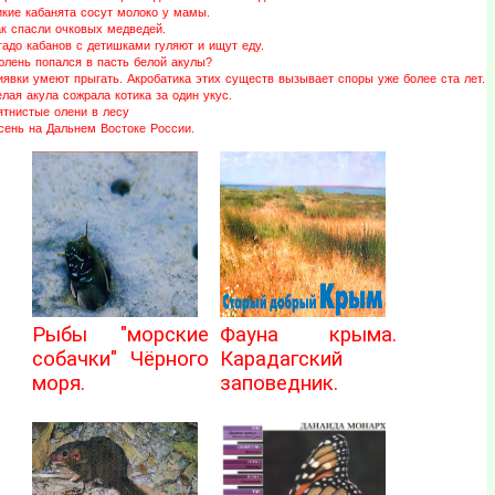
икие кабанята сосут молоко у мамы.
ак спасли очковых медведей.
адо кабанов с детишками гуляют и ищут еду.
юлень попался в пасть белой акулы?
иявки умеют прыгать. Акробатика этих существ вызывает споры уже более ста лет.
лая акула сожрала котика за один укус.
ятнистые олени в лесу
сень на Дальнем Востоке России.
Рыбы "морские
Фауна крыма.
собачки" Чёрного
Карадагский
моря.
заповедник.