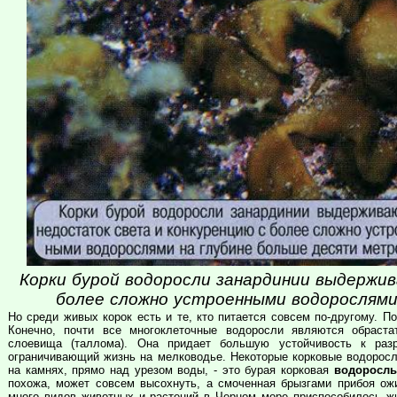
Корки бурой водоросли занардинии выдержи
более сложно устроенными водорослями
Но среди живых корок есть и те, кто питается совсем по-другому. 
Конечно, почти все многоклеточные водоросли являются обраст
слоевища (таллома). Она придает большую устойчивость к раз
ограничивающий жизнь на мелководье. Некоторые корковые водоросл
на камнях, прямо над урезом воды, - это бурая корковая
водоросль
похожа, может совсем высохнуть, а смоченная брызгами прибоя ожи
много видов животных и растений в Черном море приспособилось жи