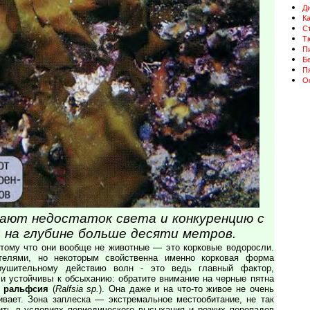
Д
К
Ст
Т
П
Бе
П
О
вают недостаток света и конкуренцию с
 на глубине больше десяти метров.
Потому что они вообще не животные — это корковые водоросли.
ателями, но некоторым свойственна именно корковая форма
рушительному действию волн - это ведь главный фактор,
и устойчивы к обсыханию: обратите внимание на черные пятна
 ральфсия
(
Ralfsia sp.
). Она даже и на что-то живое не очень
вает. Зона заплеска — экстремальное местообитание, не так
ть в условиях периодического высыхания и резких перепадов