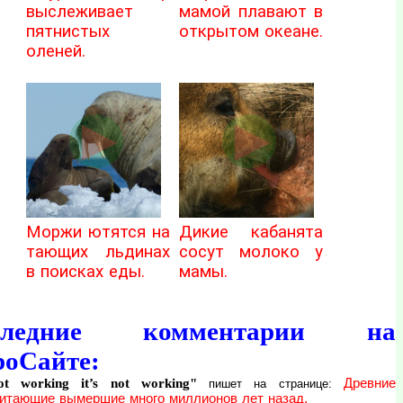
выслеживает
мамой плавают в
пятнистых
открытом океане.
оленей.
Моржи ютятся на
Дикие кабанята
тающих льдинах
сосут молоко у
в поисках еды.
мамы.
следние комментарии на
роСайте:
not working it’s not working"
Древние
пишет на странице:
итающие вымершие много миллионов лет назад.