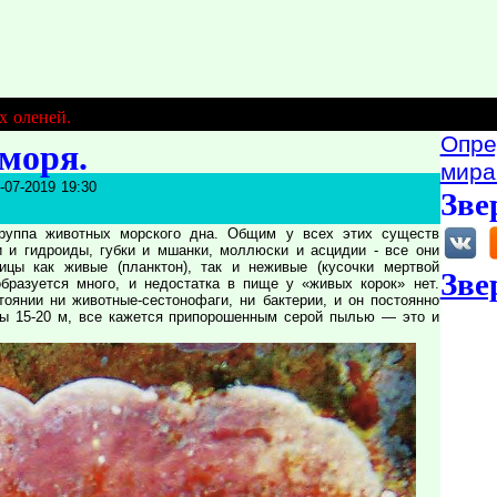
х оленей.
Опре
моря.
мира
-07-2019 19:30
Зве
руппа животных морского дна. Общим у всех этих существ
и и гидроиды, губки и мшанки, моллюски и асцидии - все они
цы как живые (планктон), так и неживые (кусочки мертвой
Зве
бразуется много, и недостатка в пище у «живых корок» нет.
тоянии ни животные-сестонофаги, ни бактерии, и он постоянно
ны 15-20 м, все кажется припорошенным серой пылью — это и