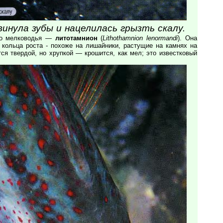
винула зубы и нацелилась грызть скалу.
ого мелководья —
литотамнион
(
Lithothamnion lenormandi
). Она
 кольца роста - похоже на лишайники, растущие на камнях на
тся твердой, но хрупкой — крошится, как мел; это известковый