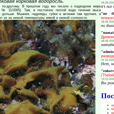
ковая корковая водоросль.
08.08.202
it’s not
м по-другому. В прошлом году мы писали о подводном мире
 № 11/2005). Там, в постоянно теплой воде течения мыса
"no t
 дольше. Мшанки, гидроиды, губки и актинии там крупнее, а
млекоп
т из за низкой температуры зимой и низкой солености.
08.08.202
no thank
"namat
Древни
08.08.202
namathe
"admin
развед
31.03.202
Нет, н
"zukov
(Thelod
19.03.202
Вы раз
Пос
А
М
М