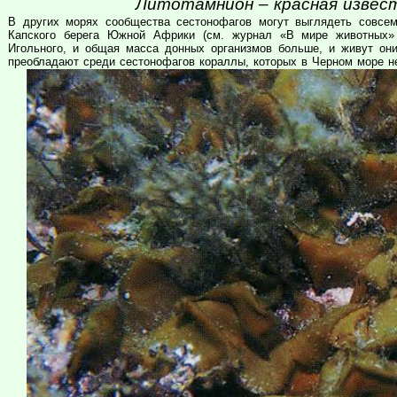
Литотамнион – красная извест
В других морях сообщества сестонофагов могут выглядеть совсе
Капского берега Южной Африки (см. журнал «В мире животных»
Игольного, и общая масса донных организмов больше, и живут они
преобладают среди сестонофагов кораллы, которых в Черном море не