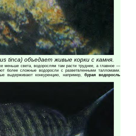
s tinсa) объедает живые корки с камня.
е меньше света, водорослям там расти труднее, а главное —
ают более сложные водоросли с разветвленными талломами.
рые выдерживают конкуренцию, например,
бурая водоросль