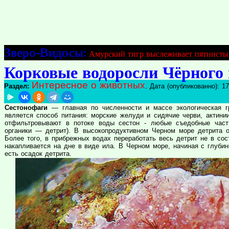
Зверо-Видосы:
Амурский тигр выслеживает пятнисты
Корковые водоросли Чёрного 
Интересное о животных
Раздел:
. Дата (опубликованно): 17
Сестонофаги
— главная по численности и массе экологическая г
является способ питания: морские желуди и сидячие черви, актини
отфильтровывают в потоке воды сестон - любые съедобные части
органики — детрит). В высокопродуктивном Черном море детрита о
Более того, в прибрежных водах переработать весь детрит не в сос
накапливается на дне в виде ила. В Черном море, начиная с глуби
есть осадок детрита.