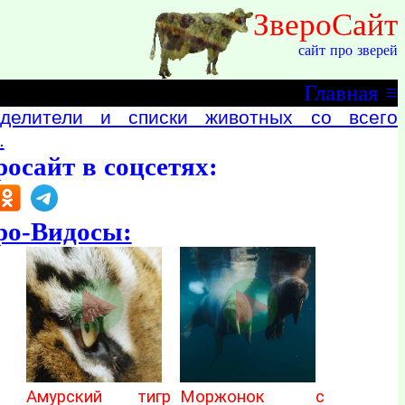
ЗвероСайт
сайт про зверей
Главная
≡
делители и списки животных со всего
.
росайт в соцсетях:
ро-Видосы:
Амурский тигр
Моржонок с