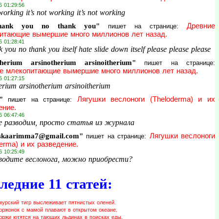
6 01:29:56
 working it’s not working it’s not working
hank you no thank you"
Древние
пишет на странице:
итающие вымершие много миллионов лет назад.
6 01:28:41
 you no thank you itself hate slide down itself please please please
herium arsinotherium arsinoitherium"
пишет на странице:
е млекопитающие вымершие много миллионов лет назад.
6 01:27:15
rium arsinotherium arsinoitherium
"
Лягушки веслоноги (Theloderma) и их
пишет на странице:
ение.
6 06:47:46
е разводим, просто статья из журнала
skaarimma7@gmail.com"
Лягушки веслоноги
пишет на странице:
erma) и их разведение.
6 10:25:49
водите веслонога, можно приобрести?
ледние 11 статей:
мурский тигр выслеживает пятнистых оленей.
оржонок с мамой плавают в открытом океане.
оржи ютятся на тающих льдинах в поисках еды.