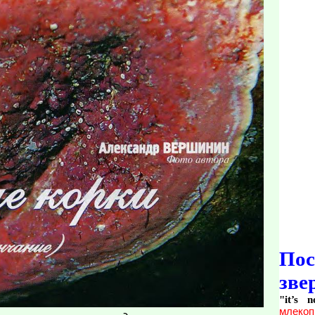
По
зве
"it’s 
млекоп