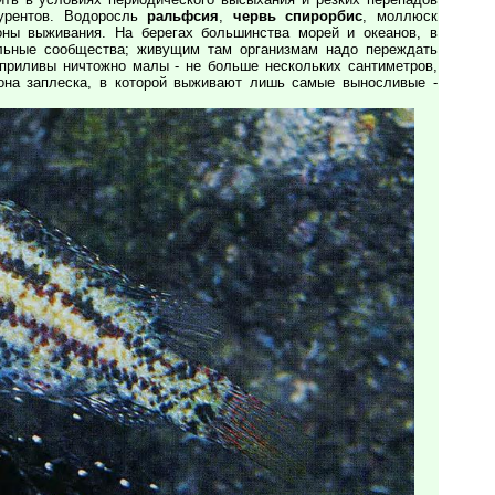
курентов. Водоросль
ральфсия
,
червь спирорбис
, моллюск
оны выживания. На берегах большинства морей и океанов, в
альные сообщества; живущим там организмам надо переждать
приливы ничтожно малы - не больше нескольких сантиметров,
она заплеска, в которой выживают лишь самые выносливые -