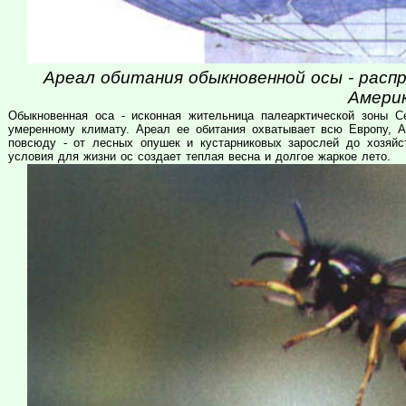
Ареал обитания обыкновенной осы - распр
Америк
Обыкновенная оса - исконная жительница палеарктической зоны С
умеренному климату. Ареал ее обитания охватывает всю Европу, 
повсюду - от лесных опушек и кустарниковых зарослей до хозяйс
условия для жизни ос создает теплая весна и долгое жаркое лето.