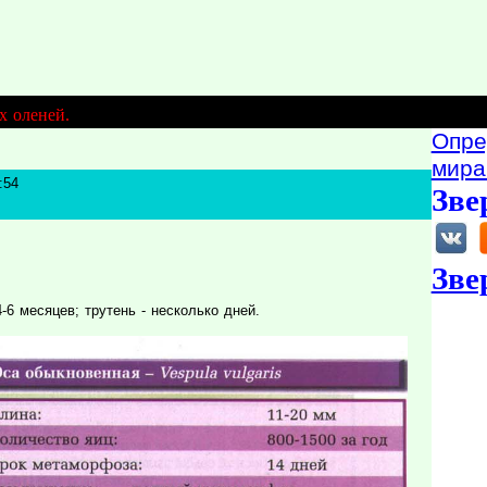
х оленей.
Опре
мира
:54
Зве
Зве
-6 месяцев; трутень - несколько дней.