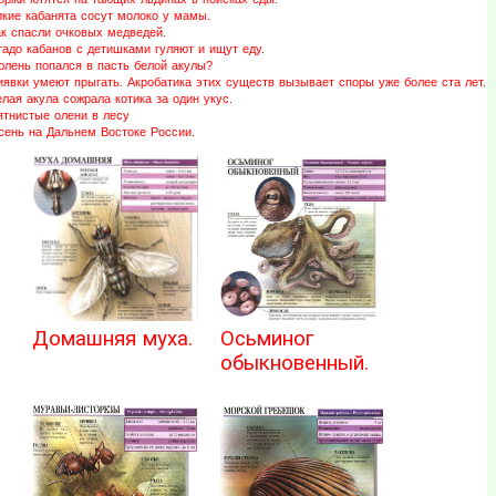
икие кабанята сосут молоко у мамы.
ак спасли очковых медведей.
адо кабанов с детишками гуляют и ищут еду.
юлень попался в пасть белой акулы?
иявки умеют прыгать. Акробатика этих существ вызывает споры уже более ста лет.
лая акула сожрала котика за один укус.
ятнистые олени в лесу
сень на Дальнем Востоке России.
Домашняя муха.
Осьминог
обыкновенный.