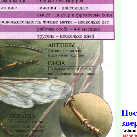
По
зве
"admin
развед