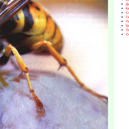
Д
К
Ст
Т
П
Бе
П
О