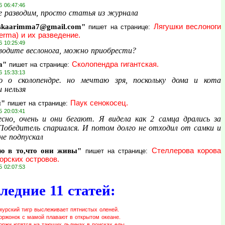
6 06:47:46
е разводим, просто статья из журнала
skaarimma7@gmail.com"
Лягушки веслоноги
пишет на странице:
erma) и их разведение.
6 10:25:49
водите веслонога, можно приобрести?
а"
Сколопендра гигантская.
пишет на странице:
6 15:33:13
 о сколопендре. но мечтаю зря, поскольку дома и кота
 нельзя
и"
Паук сенокосец.
пишет на странице:
5 20:03:41
сно, очень и они бегают. Я видела как 2 самца дрались за
 Победитель спариался. И потом долго не отходил от самки и
не подпускал
ю в то,что они живы"
Стеллерова корова
пишет на странице:
орских островов.
5 02:07:53
ледние 11 статей:
мурский тигр выслеживает пятнистых оленей.
оржонок с мамой плавают в открытом океане.
оржи ютятся на тающих льдинах в поисках еды.