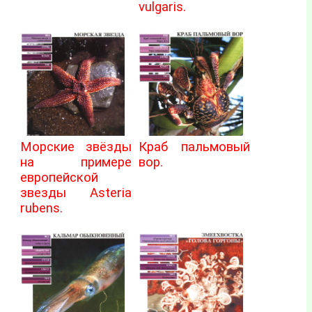
vulgaris.
Морские звёзды
Краб пальмовый
на примере
вор.
европейской
звезды Asteria
rubens.