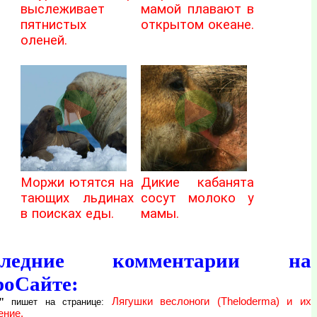
выслеживает
мамой плавают в
пятнистых
открытом океане.
оленей.
Моржи ютятся на
Дикие кабанята
тающих льдинах
сосут молоко у
в поисках еды.
мамы.
следние комментарии на
роСайте:
"
Лягушки веслоноги (Theloderma) и их
пишет на странице:
ение.