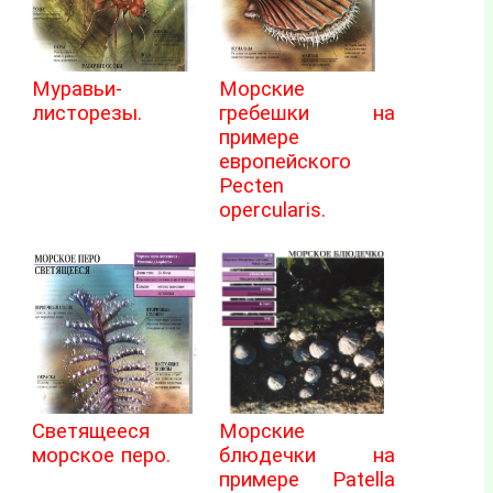
Муравьи-
Морские
листорезы.
гребешки на
примере
европейского
Pecten
opercularis.
Светящееся
Морские
морское перо.
блюдечки на
примере Patella