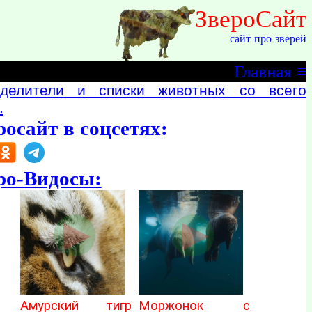
ЗвероСайт
сайт про зверей
Главная
≡
делители и списки животных со всего
.
росайт в соцсетях:
ро-Видосы:
Амурский тигр
Моржонок с