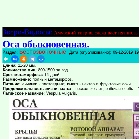
Зверо-Видосы:
Амурский тигр выслеживает пятнисты
Оса обыкновенная.
Беспозвоночные
Раздел:
. Дата (опубликованно): 09-12-2019 19
Длина:
11-20 мм.
Количество яиц:
800-1500 за год.
Срок метаморфоза:
14 дней.
Размножение:
полный метаморфоз.
Питание:
личинки - плотоядные; имаго - нектар и фруктовые соки.
Продолжительность жизни:
матка - несколько лет; рабочая особь - 4
Латинское название:
Vespula vulgaris.