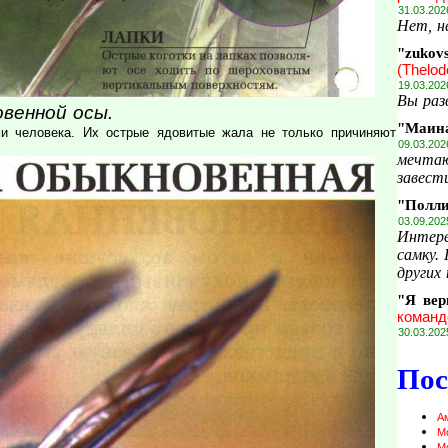
31.03.202
Нет, н
"zukov
(Thelod
19.03.202
Вы раз
венной осы.
"Маин
и человека. Их острые ядовитые жала не только причиняют
09.03.202
мечтаю
завести
"Полл
03.09.202
Интере
самку.
других 
"Я вер
команд
30.03.202
Пос
А
М
М