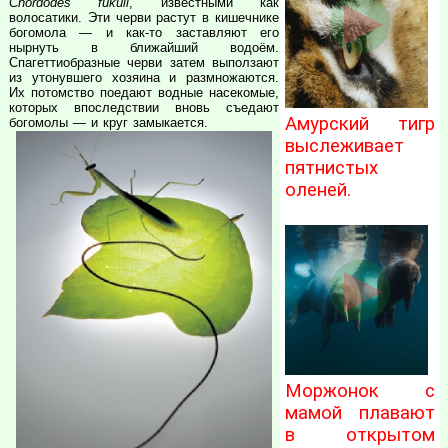
Chordodes fukuii
, известными как
волосатики. Эти черви растут в кишечнике
богомола — и как-то заставляют его
нырнуть в ближайший водоём.
Спагеттиобразные черви затем выползают
из утонувшего хозяина и размножаются.
Их потомство поедают водные насекомые,
которых впоследствии вновь съедают
Амурский тигр
богомолы — и круг замыкается.
выслеживает
пятнистых
оленей.
Моржонок с
мамой плавают
в открытом