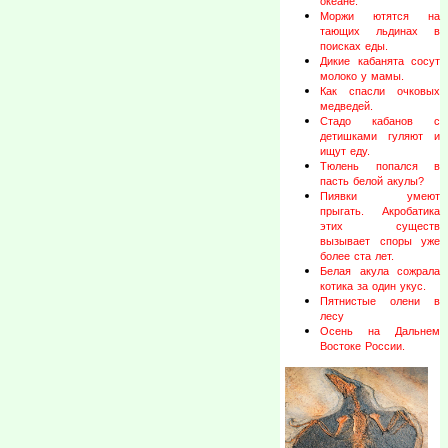
океане.
Моржи ютятся на
тающих льдинах в
поисках еды.
Дикие кабанята сосут
молоко у мамы.
Как спасли очковых
медведей.
Стадо кабанов с
детишками гуляют и
ищут еду.
Тюлень попался в
пасть белой акулы?
Пиявки умеют
прыгать. Акробатика
этих существ
вызывает споры уже
более ста лет.
Белая акула сожрала
котика за один укус.
Пятнистые олени в
лесу
Осень на Дальнем
Востоке России.