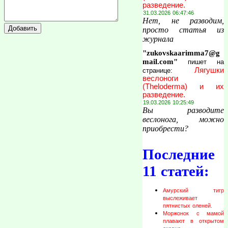
разведение.
31.03.2026 06:47:46
Нет, не разводим,
просто статья из
журнала
"zukovskaarimma7@g
mail.com"
пишет на
Лягушки
странице:
веслоноги
(Theloderma) и их
разведение.
19.03.2026 10:25:49
Вы разводите
веслонога, можно
приобрести?
Последние
11 статей:
Амурский тигр
выслеживает
пятнистых оленей.
Моржонок с мамой
плавают в открытом