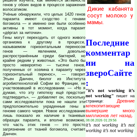
решили изучить, как меняется активность
генов у обоих видов в процессе заражения
Дикие кабанята
волосатиком.
Учёные обнаружили, что целых 1420 генов
сосут молоко у
паразита имеют сходство с генами
мамы.
богомола — и именно они были особенно
активны в тот момент, когда паразит
«дёргал за ниточки».
Гены могут переходить от одного живого
Последние
организма к другому в процессе,
называемом горизонтальным переносом
комментар
генов — явлением, довольно
распространённым среди бактерий, но
ии на
крайне редким у животных. «Это было бы
просто невероятно — тысячи генов,
полученных от хозяина к паразиту через
звероСайте
горизонтальный перенос», — говорит
Этьен Данчен, биолог из Института
:
агробиотехнологий Софии во Франции, не
участвовавший в исследовании. — «Но я
"it’s not working it’s
думаю, что эту гипотезу ещё предстоит
not working"
пишет на
подтвердить», — добавляет он, поскольку
Древние
странице:
сами исследователи пока не нашли эти
млекопитающие
предположительно украденные гены в
вымершие много
геноме самого червя. Новое исследование
миллионов лет назад.
лишь показало их наличие в тканевых
образцах паразита, и вполне возможно,
08.08.2026 01:29:56
it’s not working it’s not
что часть этих генов — это просто
загрязнение от тканей богомола, считает
working it’s not working
Данчен.