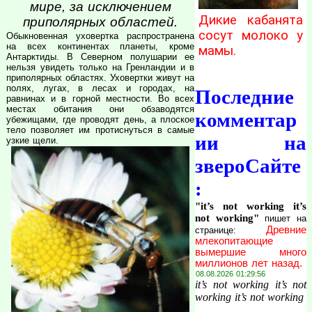
мире, за исключением
Дикие кабанята
приполярных областей.
сосут молоко у
Обыкновенная уховертка распространена
на всех континентах планеты, кроме
мамы.
Антарктиды. В Северном полушарии ее
нельзя увидеть только на Гренландии и в
приполярных областях. Уховертки живут на
полях, лугах, в лесах и городах, на
Последние
равнинах и в горной местности. Во всех
местах обитания они обзаводятся
комментар
убежищами, где проводят день, а плоское
тело позволяет им протиснуться в самые
ии на
узкие щели.
звероСайте
:
"it’s not working it’s
not working"
пишет на
Древние
странице:
млекопитающие
вымершие много
миллионов лет назад.
08.08.2026 01:29:56
it’s not working it’s not
working it’s not working