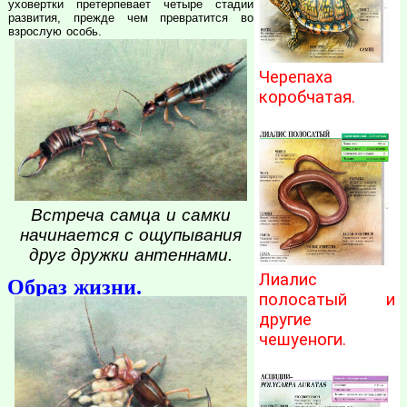
уховертки претерпевает четыре стадии
развития, прежде чем превратится во
взрослую особь.
Черепаха
коробчатая.
Встреча самца и самки
начинается с ощупывания
друг дружки антеннами.
Лиалис
Образ жизни.
полосатый и
другие
чешуеноги.