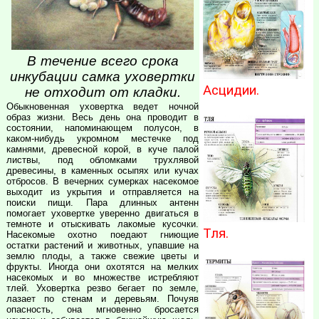
В течение всего срока
инкубации самка уховертки
Асцидии.
не отходит от кладки.
Обыкновенная уховертка ведет ночной
образ жизни. Весь день она проводит в
состоянии, напоминающем полусон, в
каком-нибудь укромном местечке под
камнями, древесной корой, в куче палой
листвы, под обломками трухлявой
древесины, в каменных осыпях или кучах
отбросов. В вечерних сумерках насекомое
выходит из укрытия и отправляется на
поиски пищи. Пара длинных антенн
помогает уховертке уверенно двигаться в
темноте и отыскивать лакомые кусочки.
Тля.
Насекомые охотно поедают гниющие
остатки растений и животных, упавшие на
землю плоды, а также свежие цветы и
фрукты. Иногда они охотятся на мелких
насекомых и во множестве истребляют
тлей. Уховертка резво бегает по земле,
лазает по стенам и деревьям. Почуяв
опасность, она мгновенно бросается