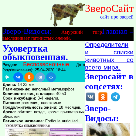
ЗвероСайт
сайт про зверей
Зверо-Видосы:
Главная
≡
Амурский тигр
выслеживает пятнистых оленей.
Определители
Уховертка
и списки
обыкновенная.
животных со
Беспозвоночные
Раздел:
. Дата
всего мира.
(опубликованно): 25-04-2020 18:44
Зверосайт в
соцсетях:
Длина:
14-23 мм.
Размножение:
неполный метаморфоз.
Количество яиц в кладке:
40-50.
Срок инкубации:
3-4 недели.
Питание:
растения, насекомые
Зверо-
Продолжительность жизни:
18 месяцев.
Ареал:
обитает везде, кроме приполярных
Видосы:
областей.
Латинское название:
Forficula auriculari.