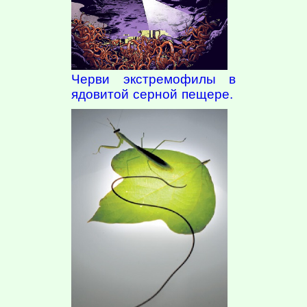
Черви экстремофилы в
ядовитой серной пещере.