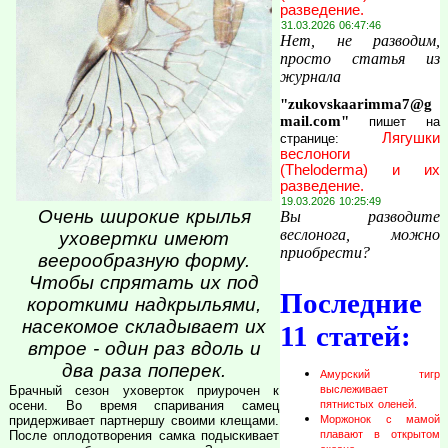
разведение.
31.03.2026 06:47:46
Нет, не разводим,
просто статья из
журнала
"zukovskaarimma7@g
mail.com"
пишет на
Лягушки
странице:
веслоноги
(Theloderma) и их
разведение.
19.03.2026 10:25:49
Очень широкие крылья
Вы разводите
веслонога, можно
уховертки имеют
приобрести?
веерообразную форму.
Чтобы спрятать их под
Последние
короткими надкрыльями,
насекомое складывает их
11 статей:
втрое - один раз вдоль и
два раза поперек.
Амурский тигр
Брачный сезон уховерток приурочен к
выслеживает
осени. Во время спаривания самец
пятнистых оленей.
придерживает партнершу своими клещами.
Моржонок с мамой
После оплодотворения самка подыскивает
плавают в открытом