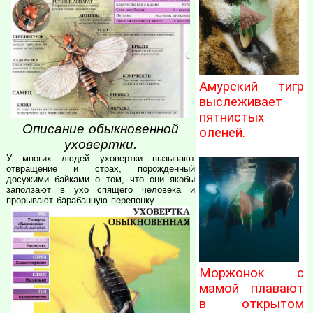
Амурский тигр
выслеживает
пятнистых
Описание обыкновенной
оленей.
уховертки.
У многих людей уховертки вызывают
отвращение и страх, порожденный
досужими байками о том, что они якобы
заползают в ухо спящего человека и
прорывают барабанную перепонку.
Моржонок с
мамой плавают
в открытом