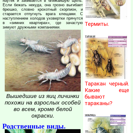
наутек и забивается в ближайшую щель.
Если бежать некуда, она грозно выгибает
брюшко, словно крохотный скорпион, и
старается отпугнуть врага клещами. С
наступлением холодов уховертки прячутся
в «зимних квартирах», где зачастую
Термиты.
зимуют дружными компаниями.
Таракан черный.
Какие еще
Вышедшие из яиц личинки
бывают
похожи на взрослых особей
тараканы?
во всем, кроме белой
окраски.
Родственные виды.