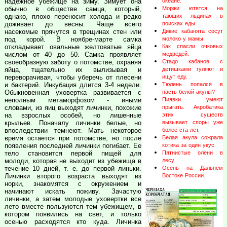
надежное убежище на зиму. Зимует она
океане.
обычно в обществе самца, который,
Моржи ютятся на
однако, плохо переносит холода и редко
тающих льдинах в
доживает до весны. Чаще всего
поисках еды.
насекомые прячутся в трещинах стен или
Дикие кабанята сосут
под корой. В ноябре-марте самка
молоко у мамы.
откладывает овальные желтоватые яйца
Как спасли очковых
числом от 40 до 50. Самка проявляет
медведей.
своеобразную заботу о потомстве, охраняя
Стадо кабанов с
яйца, тщательно их вылизывая и
детишками гуляют и
переворачивая, чтобы уберечь от плесени
ищут еду.
и бактерий. Инкубация длится 3-4 недели.
Тюлень попался в
Обыкновенная уховертка развивается с
пасть белой акулы?
неполным метаморфозом - иными
Пиявки умеют
словами, из яиц выходят личинки, похожие
прыгать. Акробатика
на взрослых особей, но лишенные
этих существ
крыльев. Поначалу личинки белые, но
вызывает споры уже
впоследствии темнеют. Мать некоторое
более ста лет.
время остается при потомстве, но после
Белая акула сожрала
появления последней личинки погибает. Ее
котика за один укус.
тело становится первой пищей для
Пятнистые олени в
молоди, которая не выходит из убежища в
лесу
течение 10 дней, т. е. до первой линьки.
Осень на Дальнем
Личинки второго возраста выходят из
Востоке России.
норки, знакомятся с окружением и
начинают искать поживу. Зачастую
личинки, а затем молодые уховертки все
лето вместе пользуются тем убежищем, в
котором появились на свет, и только
осенью расходятся кто куда. Личинка