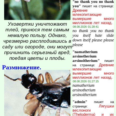
"no thank you no thank
you"
пишет на странице:
Древние
млекопитающие
вымершие много
миллионов лет назад.
Уховертки уничтожают
08.08.2026 01:28:41
тлей, принося тем самым
no thank you no thank
немалую пользу. Однако,
you itself hate slide
down itself please please
чрезмерно расплодившись в
please
саду или огороде, они могут
"namatherium
причинить серьезный вред,
arsinotherium
поедая цветы и плоды.
arsinoitherium"
пишет
Древние
на странице:
Размножение.
млекопитающие
вымершие много
миллионов лет назад.
08.08.2026 01:27:15
namatherium
arsinotherium
arsinoitherium
"admin"
пишет на
Лягушки
странице:
веслоноги
(Theloderma) и их