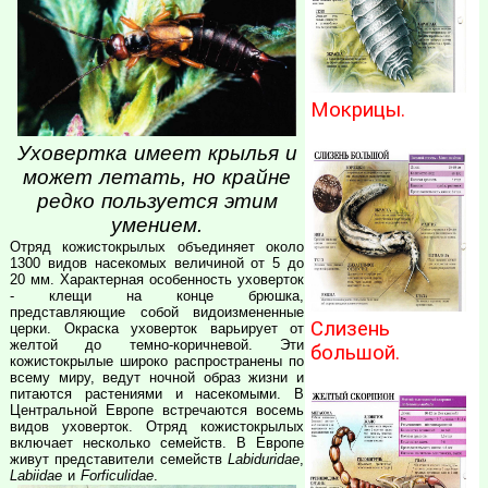
Мокрицы.
Уховертка имеет крылья и
может летать, но крайне
редко пользуется этим
умением.
Отряд кожистокрылых объединяет около
1300 видов насекомых величиной от 5 до
20 мм. Характерная особенность уховерток
- клещи на конце брюшка,
представляющие собой видоизмененные
Слизень
церки. Окраска уховерток варьирует от
желтой до темно-коричневой. Эти
большой.
кожистокрылые широко распространены по
всему миру, ведут ночной образ жизни и
питаются растениями и насекомыми. В
Центральной Европе встречаются восемь
видов уховерток. Отряд кожистокрылых
включает несколько семейств. В Европе
живут представители семейств
Labiduridae
,
Labiidae
и
Forficulidae
.