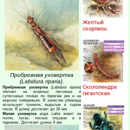
Желтый
скорпион.
Прибрежная уховертка
(Labidura riparia).
Сколопендра
Прибрежная уховертка
(
Labidura riparia
)
обитает на влажных песчаных и
гигантская.
супесчаных почвах по берегам рек и на
морских побережьях. В качестве убежища
использует туннели, вырытые в сыром
песке. В длину достигает до 30 мм.
Малая уховертка
рода
Labia
живет на
полях, лугах, лесных опушках и в
парниках. Достигает длины 9 мм.