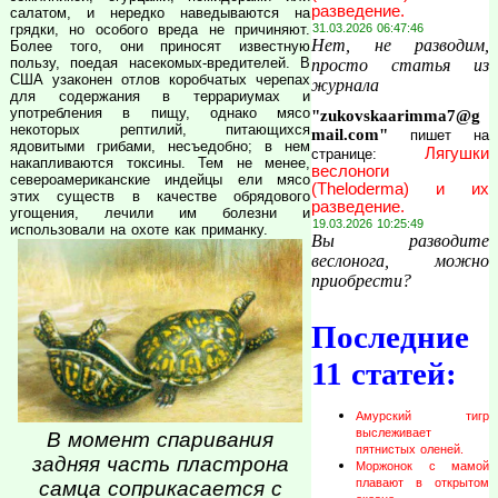
разведение.
салатом, и нередко наведываются на
грядки, но особого вреда не причиняют.
31.03.2026 06:47:46
Нет, не разводим,
Более того, они приносят известную
пользу, поедая насекомых-вредителей. В
просто статья из
США узаконен отлов коробчатых черепах
журнала
для содержания в террариумах и
употребления в пищу, однако мясо
"zukovskaarimma7@g
некоторых рептилий, питающихся
mail.com"
пишет на
ядовитыми грибами, несъедобно; в нем
Лягушки
странице:
накапливаются токсины. Тем не менее,
веслоноги
североамериканские индейцы ели мясо
(Theloderma) и их
этих существ в качестве обрядового
разведение.
угощения, лечили им болезни и
19.03.2026 10:25:49
использовали на охоте как приманку.
Вы разводите
веслонога, можно
приобрести?
Последние
11 статей:
Амурский тигр
выслеживает
В момент спаривания
пятнистых оленей.
задняя часть пластрона
Моржонок с мамой
плавают в открытом
самца соприкасается с