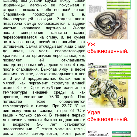
Кавалер без устали кружит вокруг своей
избранницы, легонько ее покусывая и
стараясь показать себя во всей красе.
Спаривание происходит в т. н.
балансирующей позиции. Задняя часть
пластрона самца соприкасается с задней
частью карапакса партнерши. Иногда
после совершения таинства самец
переворачивается на спину, и, не сумев
встать на ноги, неизбежно погибает от
Уж
истощения. Самка откладывает яйца с мая
обыкновенный.
до июля, но часть сперматозоидов
хранится в ее организме «про запас», что
позволяет ей откладывать
оплодотворенные яйца даже через 4 года
после спаривания. Выкопав ямку в песке
или мягком иле, самка откладывает в нее
от 3 до 8 продолговатых белых яиц в
мягкой, как пергамент, скорлупе длиной
около 3 см. Срок инкубации зависит от
температуры внешней среды и, как
правило, составляет 75-90 дней. Пол
потомства тоже определяется
температурой в гнезде. При 22-27 °С из
яиц вылупляются самцы, а при 28 °С и
Удав
выше - только самки. В течение первых
обыкновенный.
лет жизни черепахи быстро подрастают и
в возрасте 5-6 лет становятся
половозрелыми. С этого момента темпы
роста резко замедляются, хотя расти