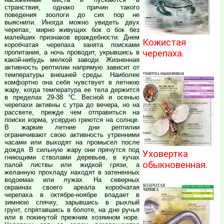
странствия, однако причин такого
поведения зоологи до сих пор не
выяснили. Иногда можно увидеть двух
черепах, мирно живущих бок о бок без
малейших признаков враждебности. Днем
Кожистая
коробчатая черепаха занята поисками
черепаха.
пропитания, а ночь проводит, укрывшись в
какой-нибудь мелкой заводи. Жизненная
активность рептилии напрямую зависит от
температуры внешней среды. Наиболее
комфортно она себя чувствует в летнюю
жару, когда температура ее тела держится
в пределах 29-38 °С. Весной и осенью
черепахи активны с утра до вечера, но на
рассвете, прежде чем отправиться на
поиски корма, усердно греются на солнце.
В жаркие летние дни рептилии
ограничивают свою активность утренними
часами или выходят на промысел после
дождя. В сильную жару они прячутся под
Уховертка
гниющими стволами деревьев, в кучах
обыкновенная.
палой листвы или жидкой грязи, а
желанную прохладу находят в затененных
водоемах или лужах. На северных
окраинах своего ареала коробчатая
черепаха в октябре-ноябре впадает в
зимнюю спячку, зарывшись в рыхлый
грунт, спрятавшись в болоте, на дне ручья
или в покинутой прежним хозяином норе.