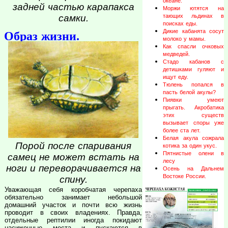
океане.
задней частью карапакса
Моржи ютятся на
тающих льдинах в
самки.
поисках еды.
Дикие кабанята сосут
Образ жизни.
молоко у мамы.
Как спасли очковых
медведей.
Стадо кабанов с
детишками гуляют и
ищут еду.
Тюлень попался в
пасть белой акулы?
Пиявки умеют
прыгать. Акробатика
этих существ
вызывает споры уже
более ста лет.
Белая акула сожрала
Порой после спаривания
котика за один укус.
Пятнистые олени в
самец не может встать на
лесу
ноги и переворачивается на
Осень на Дальнем
Востоке России.
спину.
Уважающая себя коробчатая черепаха
обязательно занимает небольшой
домашний участок и почти всю жизнь
проводит в своих владениях. Правда,
отдельные рептилии иногда покидают
насиженные места и пускаются в