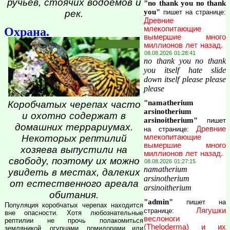
ручьев, стоячих водоемов и
"no thank you no thank
you"
пишет на странице:
рек.
Древние
млекопитающие
Охрана.
вымершие много
миллионов лет назад.
08.08.2026 01:28:41
no thank you no thank
you itself hate slide
down itself please please
please
"namatherium
Коробчатых черепах часто
arsinotherium
и охотно содержат в
arsinoitherium"
пишет
домашних террариумах.
Древние
на странице:
Некоторых рептилий
млекопитающие
вымершие много
хозяева выпустили на
миллионов лет назад.
свободу, поэтому их можно
08.08.2026 01:27:15
namatherium
увидеть в местах, далеких
arsinotherium
от естественного ареала
arsinoitherium
обитания.
"admin"
пишет на
Популяция коробчатых черепах находится
Лягушки
странице:
вне опасности. Хотя любознательные
веслоноги
рептилии не прочь полакомиться
(Theloderma) и их
земляникой, огурцами, помидорами или