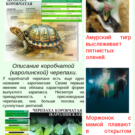
Амурский тигр
выслеживает
пятнистых
оленей.
Описание коробчатой
(каролинской) черепахи.
У коробчатой черепахи есть еще одно
название - каролинская. Своим первым
именем она обязана характерной форме
выпуклого карапакса. Несмотря на
принадлежность к пресноводным
черепахам, она больше похожа на
сухопутных рептилий.
Моржонок с
мамой плавают
в открытом