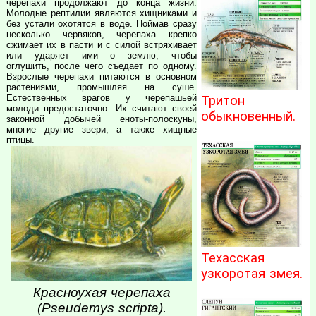
черепахи продолжают до конца жизни.
Молодые рептилии являются хищниками и
без устали охотятся в воде. Поймав сразу
несколько червяков, черепаха крепко
сжимает их в пасти и с силой встряхивает
или ударяет ими о землю, чтобы
оглушить, после чего съедает по одному.
Взрослые черепахи питаются в основном
растениями, промышляя на суше.
Естественных врагов у черепашьей
Тритон
молоди предостаточно. Их считают своей
обыкновенный.
законной добычей еноты-полоскуны,
многие другие звери, а также хищные
птицы.
Техасская
узкоротая змея.
Красноухая черепаха
(Pseudemys scripta).