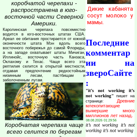
коробчатой черепахи -
Дикие кабанята
распространена в юго-
сосут молоко у
восточной части Северной
мамы.
Америки.
Каролинская черепаха повсеместно
водится в юго-восточных штатах США.
Ареал ее обитания простирается от южной
Последние
оконечности штата Мэн вдоль всего
восточного побережья до самой Флориды,
комментар
а на западе охватывает штаты Мичиган,
Иллинойс, восточную часть Канзаса,
ии на
Оклахому и Техас. Чаще всего эта
рептилия селится в открытой местности,
звероСайте
отдавая предпочтение редкостойным
низинным лесам, пастбищам и
заболоченным лугам.
:
"it’s not working it’s
not working"
пишет на
Древние
странице:
млекопитающие
вымершие много
миллионов лет назад.
08.08.2026 01:29:56
Коробчатая черепаха чаще
it’s not working it’s not
working it’s not working
всего селится по берегам