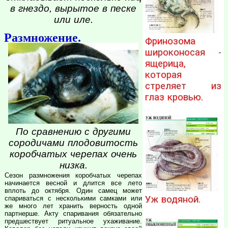
в гнездо, вырытое в песке
или иле.
Размножение.
Фринозома
широконосая -
ящерица,
которая
стреляет из
глаз кровью.
По сравнению с другими
сородичами плодовитость
коробчатых черепах очень
низка.
Сезон размножения коробчатых черепах
начинается весной и длится все лето
вплоть до октября. Один самец может
Уж водяной.
спариваться с несколькими самками или
же много лет хранить верность одной
партнерше. Акту спаривания обязательно
предшествует ритуальное ухаживание.