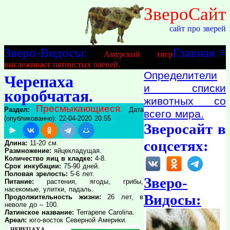
ЗвероСайт
сайт про зверей
Зверо-Видосы:
Главная
≡
Амурский тигр
выслеживает пятнистых оленей.
Определители
Черепаха
и списки
коробчатая.
животных со
Пресмыкающиеся
Раздел:
. Дата
всего мира.
(опубликованно): 22-04-2020 20:55
Зверосайт в
соцсетях:
Длина:
11-20 см.
Размножение:
яйцекладущая.
Количество яиц в кладке:
4-8.
Срок инкубации:
75-90 дней.
Половая зрелость:
5-6 лет.
Зверо-
Питание:
растения, ягоды, грибы,
насекомые, улитки, падаль.
Видосы:
Продолжительность жизни:
26 лет, в
неволе до – 100.
Латинское название:
Terrapene Carolina.
Ареал:
юго-восток Северной Америки.