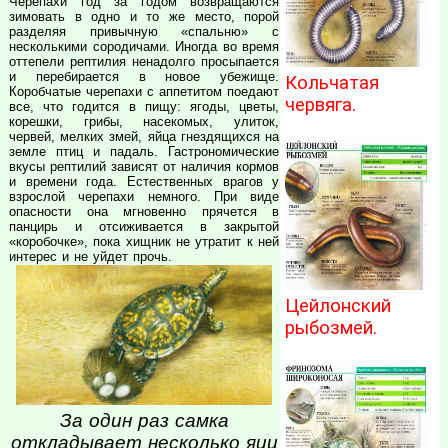
Черепахи год за годом возвращаются
зимовать в одно и то же место, порой
разделяя привычную «спальню» с
несколькими сородичами. Иногда во время
оттепели рептилия ненадолго просыпается
и перебирается в новое убежище.
Кольчатая
Коробчатые черепахи с аппетитом поедают
червяга.
все, что годится в пищу: ягоды, цветы,
корешки, грибы, насекомых, улиток,
червей, мелких змей, яйца гнездящихся на
земле птиц и падаль. Гастрономические
вкусы рептилий зависят от наличия кормов
и времени года. Естественных врагов у
взрослой черепахи немного. При виде
опасности она мгновенно прячется в
панцирь и отсиживается в закрытой
«коробочке», пока хищник не утратит к ней
интерес и не уйдет прочь.
Цейлонский
рыбозмей.
За один раз самка
откладывает несколько яиц