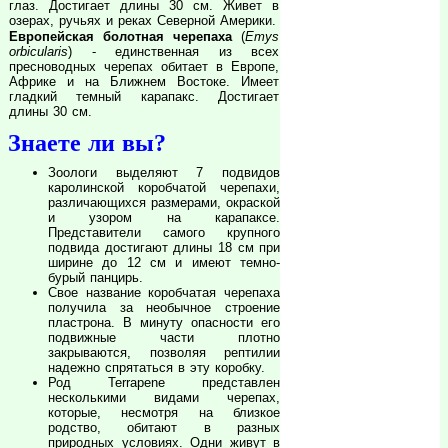
глаз. Достигает длины 30 см. Живет в
озерах, ручьях и реках Северной Америки.
Европейская болотная черепаха
(
Emys
orbicularis
) - единственная из всех
пресноводных черепах обитает в Европе,
Африке и на Ближнем Востоке. Имеет
гладкий темный карапакс. Достигает
длины 30 см.
Знаете ли вы?
Зоологи выделяют 7 подвидов
каролинской коробчатой черепахи,
различающихся размерами, окраской
и узором на карапаксе.
Представители самого крупного
подвида достигают длины 18 см при
ширине до 12 см и имеют темно-
бурый панцирь.
Свое название коробчатая черепаха
получила за необычное строение
пластрона. В минуту опасности его
подвижные части плотно
закрываются, позволяя рептилии
надежно спрятаться в эту коробку.
Род Terrapene представлен
несколькими видами черепах,
которые, несмотря на близкое
родство, обитают в разных
природных условиях. Одни живут в