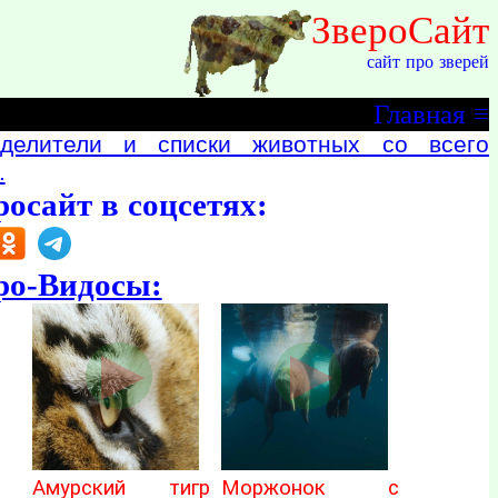
ЗвероСайт
сайт про зверей
Главная
≡
делители и списки животных со всего
.
росайт в соцсетях:
ро-Видосы:
Амурский тигр
Моржонок с