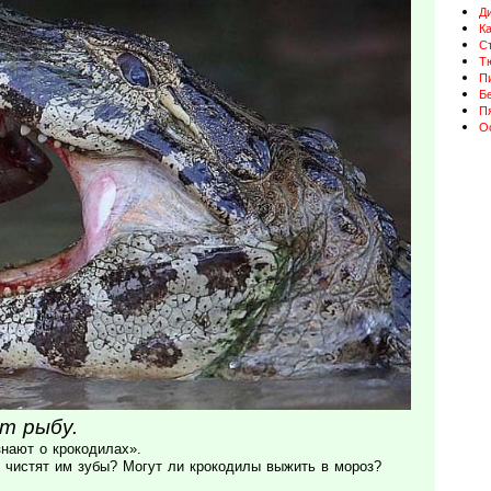
Д
К
Ст
Т
П
Бе
П
О
т рыбу.
нают о крокодилах».
 чистят им зубы? Могут ли крокодилы выжить в мороз?