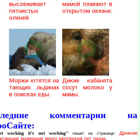
выслеживает
мамой плавают в
пятнистых
открытом океане.
оленей.
Моржи ютятся на
Дикие кабанята
тающих льдинах
сосут молоко у
в поисках еды.
мамы.
следние комментарии на
роСайте:
not working it’s not working"
Древние
пишет на странице:
итающие вымершие много миллионов лет назад.