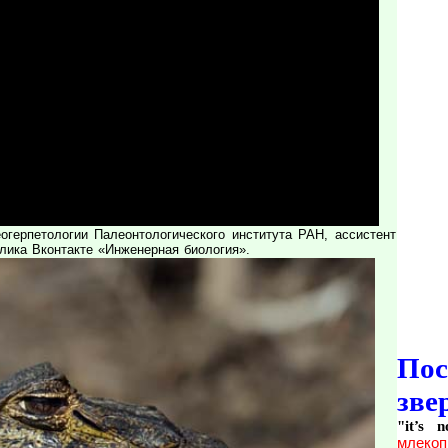
ерпетологии Палеонтологического института РАН, ассистент
лика Вконтакте «Инженерная биология».
По
зве
"it’s 
млекоп