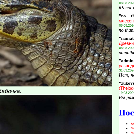
08.08.202
it’s not
"no t
млекоп
08.08.202
no thank
"namat
Древни
08.08.202
namathe
"admin
развед
31.03.202
Нет, н
"zukov
(Thelod
бабочка.
19.03.202
Вы раз
Пос
А
М
М