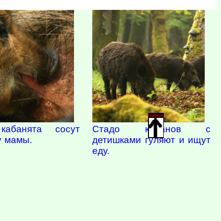
Наверх
Стадо кабанов с
кабанята сосут
детишками гуляют и ищут
у мамы.
еду.