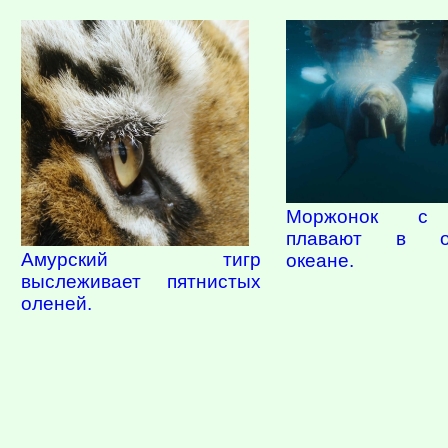
Моржонок с
плавают в от
Амурский тигр
океане.
выслеживает пятнистых
оленей.