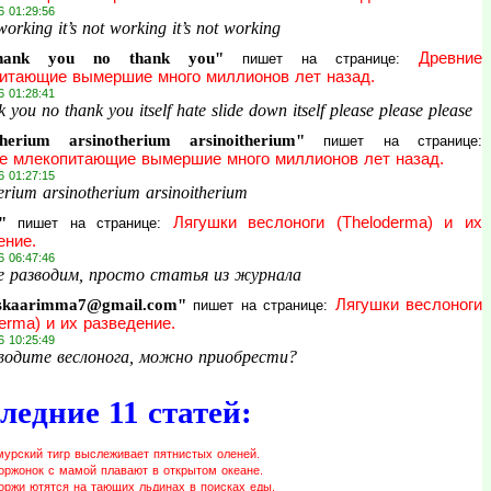
6 01:29:56
 working it’s not working it’s not working
hank you no thank you"
Древние
пишет на странице:
итающие вымершие много миллионов лет назад.
6 01:28:41
 you no thank you itself hate slide down itself please please please
herium arsinotherium arsinoitherium"
пишет на странице:
е млекопитающие вымершие много миллионов лет назад.
6 01:27:15
rium arsinotherium arsinoitherium
"
Лягушки веслоноги (Theloderma) и их
пишет на странице:
ение.
6 06:47:46
е разводим, просто статья из журнала
skaarimma7@gmail.com"
Лягушки веслоноги
пишет на странице:
erma) и их разведение.
6 10:25:49
водите веслонога, можно приобрести?
ледние 11 статей:
мурский тигр выслеживает пятнистых оленей.
оржонок с мамой плавают в открытом океане.
оржи ютятся на тающих льдинах в поисках еды.