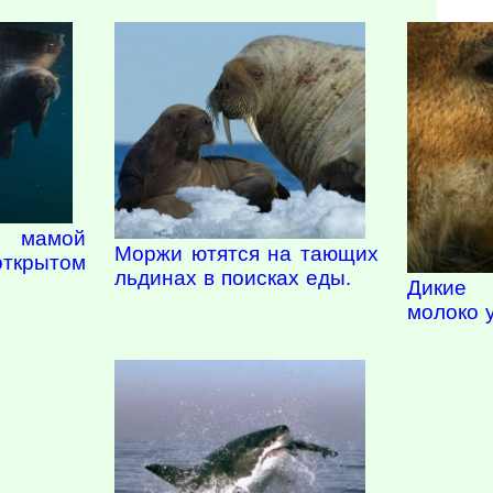
 мамой
Моржи ютятся на тающих
крытом
льдинах в поисках еды.
Дикие 
молоко 