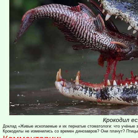
Крокодил ес
Доклад «Живые ископаемые и их пернатые стоматологи: что учёные з
Крокодилы не изменились со времен динозавров? Они плачут? Птицы