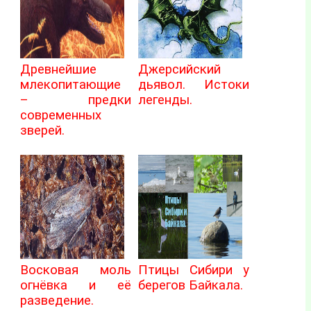
Древнейшие
Джерсийский
млекопитающие
дьявол. Истоки
– предки
легенды.
современных
зверей.
Восковая моль
Птицы Сибири у
огнёвка и её
берегов Байкала.
разведение.