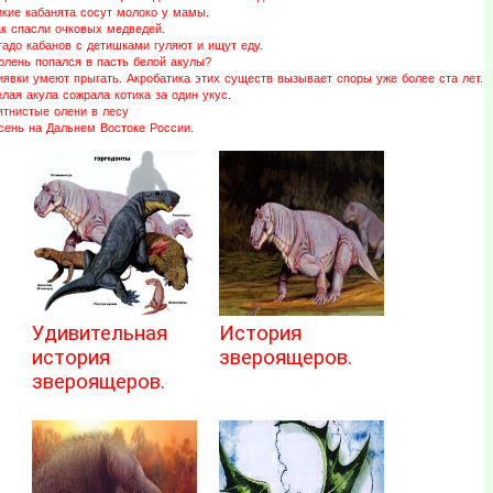
икие кабанята сосут молоко у мамы.
ак спасли очковых медведей.
адо кабанов с детишками гуляют и ищут еду.
юлень попался в пасть белой акулы?
иявки умеют прыгать. Акробатика этих существ вызывает споры уже более ста лет.
лая акула сожрала котика за один укус.
ятнистые олени в лесу
сень на Дальнем Востоке России.
Удивительная
История
история
звероящеров.
звероящеров.