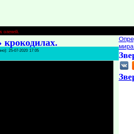
х оленей.
Опре
 крокодилах.
мира
но): 25-07-2020 17:05
Зве
Зве