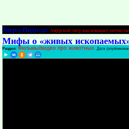
Зверо-Видосы:
Амурский тигр выслеживает пятнисты
Мифы о «живых ископаемых»
Фильмы/видео про животных
Раздел:
. Дата (опубликован