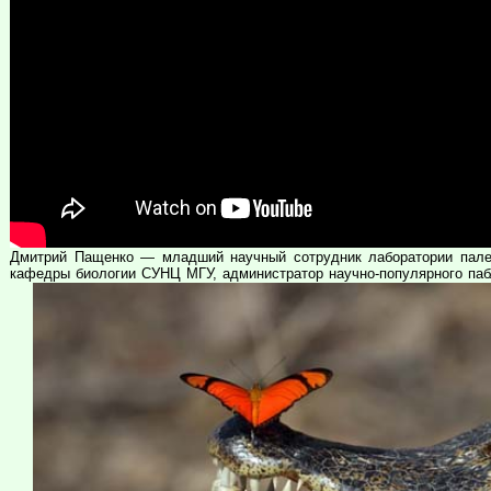
Дмитрий Пащенко — младший научный сотрудник лаборатории палеог
кафедры биологии СУНЦ МГУ, администратор научно-популярного паб