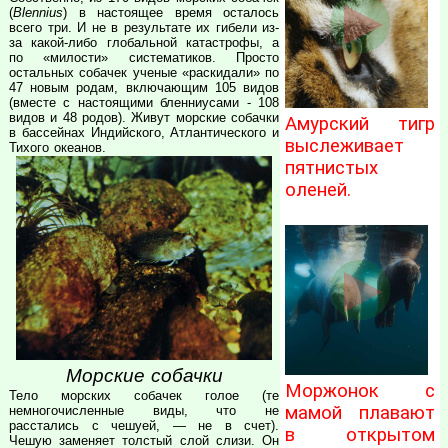
(
Blennius
) в настоящее время осталось
всего три. И не в результате их гибели из-
за какой-либо глобальной катастрофы, а
по «милости» систематиков. Просто
остальных собачек ученые «раскидали» по
47 новым родам, включающим 105 видов
(вместе с настоящими бленниусами - 108
видов и 48 родов). Живут морские собачки
Амурский тигр
в бассейнах Индийского, Атлантического и
выслеживает
Тихого океанов.
пятнистых
оленей.
Морские собачки
Моржонок с
Тело морских собачек голое (те
мамой плавают
немногочисленные виды, что не
расстались с чешуей, — не в счет).
в открытом
Чешую заменяет толстый слой слизи. Он