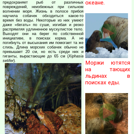
океане.
предохраняет рыб от различных
повреждений, неизбежных при сильном
волнении моря. Жизнь в полосе прибоя
научила собачек обходиться какое-то
время без воды. Некоторые из них умеют
даже «бегать» по суше, изгибая и резко
распрямляя удлиненное мускулистое тело.
Выходят они на берег по собственной
инициативе, в поисках корма. А не
погибнуть от высыхания им помогает та же
слизь. Длина морских собачек обычно не
превышает 20 см, но есть среди них и
гиганты, вырастающие до 65 см (
Xiphasia
setifer
).
Моржи ютятся
на тающих
льдинах в
поисках еды.