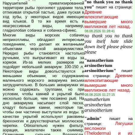
"no thank you no thank
Нарушителей приватизированной
you"
пишет на странице:
территории рыбы прогоняют ударами тела,
Древние
отпихивая открытой пастью, даже пуская в
млекопитающие
ход зубы, у некоторых видов имеющие
вид клыков. В то же время есть и
вымершие много
неагрессивные виды, например,
миллионов лет назад.
гладколобая собачка и собачка-сфинкс.
08.08.2026 01:28:41
Многие виды морских собачек
no thank you no thank
неприхотливы, обладают интересным
you itself hate slide
поведением, что делает их желанными
down itself please please
объектами морской аквариумистики.
please
Нередко рыбы становятся настолько
ручными, что выпрыгивают из воды за
"namatherium
кормом. Из-за мелких размеров им
arsinotherium
подойдет небольшой аквариум: 100-150 л.
arsinoitherium"
пишет
Некоторые виды довольствуются и
Древние
на странице:
меньшими объемами, но содержание
млекопитающие
маленького морского аквариума весьма
затруднительно. В больших аквариумах их
вымершие много
можно содержать группами, но при
миллионов лет назад.
условии, чтобы камней и укрытий было
08.08.2026 01:27:15
несколько больше, чем посажено рыб. На
namatherium
дно аквариума насыпают слой песка,
arsinotherium
кладут большие камни, некоторые так,
arsinoitherium
чтобы они частично выступали из воды. В
качестве укрытий используют раковины
"admin"
пишет на
брюхоногих и двухстворчатых моллюсков,
Лягушки
странице:
черепки. Обязательно нужен фильтр,
веслоноги
аэрация, желателен также скиммер.
(Theloderma) и их
Освещение сильное. Водоросли,