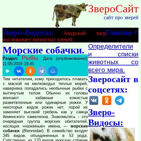
ЗвероСайт
сайт про зверей
Зверо-Видосы:
Главная
≡
Амурский тигр
выслеживает пятнистых оленей.
Определители
Морские собачки.
и списки
Рыбы
Раздел:
. Дата (опубликованно):
животных со
11-05-2019 19:45
всего мира.
Зверосайт в
Тем читателям, кому приходилось плавать
с маской на мелководье теплых морей,
соцсетях:
наверняка попадались необычные рыбки с
вытянутым телом. Обычно их головы
венчают забавные кожистые
разветвленные или одинарные рожки. У
некоторых видов рожек нет, порой их
Зверо-
заменяет высокий гребень как у самца
йеменского хамелеона. Знакомьтесь - это
Видосы:
очередная группа морских обитателей,
носящих «наземные» имена, —
морские
собачки
(
Blenniidae
). В семейство входят
345 видов, объединенных в 53 рода.
Собственно, из 170 видов морских собачек