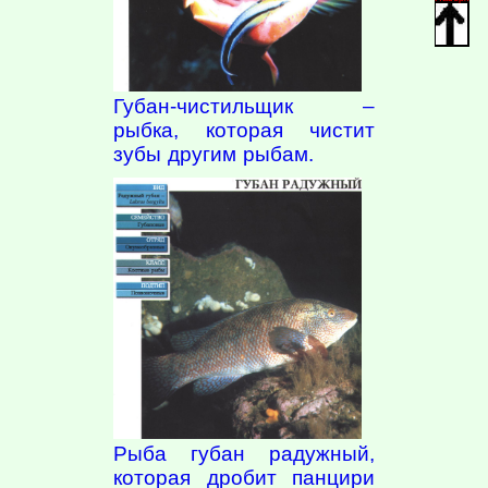
Губан-чистильщик –
рыбка, которая чистит
зубы другим рыбам.
Рыба губан радужный,
которая дробит панцири