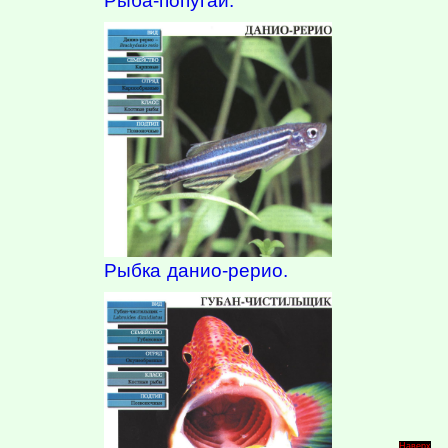
Рыба-попугай.
Рыбка данио-рерио.
Наверх