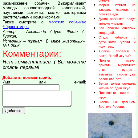
океане.
размножение собачек. Выкармливают
Моржи ютятся на
молодь соноватоводной коловраткой,
тающих льдинах в
науплиями артемии, мелко растертыми
поисках еды.
растительными комбикормами.
Дикие кабанята сосут
Также смотрите о
морских собачках
молоко у мамы.
Чёрного моря
.
Как спасли очковых
Автор – Александр Адуев. Фото А.
медведей.
Гуржия.
Стадо кабанов с
Источник – журнал «В мире животных»,
детишками гуляют и
№1 2006.
ищут еду.
Комментарии:
Тюлень попался в
пасть белой акулы?
Пиявки умеют
Нет комментариев :( Вы можете
прыгать. Акробатика
стать первым!
этих существ
вызывает споры уже
Добавить комментарий:
более ста лет.
Имя или e-mail:
Белая акула сожрала
котика за один укус.
Пятнистые олени в
лесу
Осень на Дальнем
Востоке России.