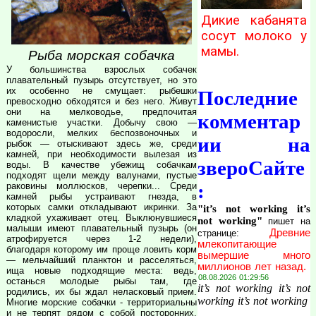
Дикие кабанята
сосут молоко у
мамы.
Рыба морская собачка
У большинства взрослых собачек
плавательный пузырь отсутствует, но это
их особенно не смущает: рыбешки
Последние
превосходно обходятся и без него. Живут
они на мелководье, предпочитая
комментар
каменистые участки. Добычу свою —
водоросли, мелких беспозвоночных и
ии на
рыбок — отыскивают здесь же, среди
камней, при необходимости вылезая из
звероСайте
воды. В качестве убежищ собачкам
подходят щели между валунами, пустые
:
раковины моллюсков, черепки... Среди
камней рыбы устраивают гнезда, в
которых самки откладывают икринки. За
"it’s not working it’s
кладкой ухаживает отец. Выклюнувшиеся
not working"
пишет на
малыши имеют плавательный пузырь (он
Древние
странице:
атрофируется через 1-2 недели),
млекопитающие
благодаря которому им проще ловить корм
вымершие много
— мельчайший планктон и расселяться,
миллионов лет назад.
ища новые подходящие места: ведь,
08.08.2026 01:29:56
останься молодые рыбы там, где
it’s not working it’s not
родились, их бы ждал неласковый прием.
working it’s not working
Многие морские собачки - территориальны
и не терпят рядом с собой посторонних.