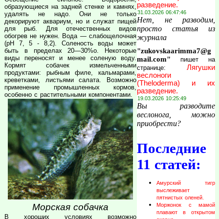
разведение.
образующиеся на задней стенке и камнях,
31.03.2026 06:47:46
удалять не надо. Они не только
Нет, не разводим,
декорируют аквариум, но и служат пищей
просто статья из
для рыб. Для отечественных видов
обогрев не нужен. Вода — слабощелочная
журнала
(pH 7, 5 - 8,2). Соленость воды может
"zukovskaarimma7@g
быть в пределах 20—30%о. Некоторые
виды переносят и менее соленую воду.
mail.com"
пишет на
Кормят собачек измельченными
Лягушки
странице:
продуктами: рыбным филе, кальмарами,
веслоноги
креветками, листьями салата. Возможно
(Theloderma) и их
применение промышленных кормов,
разведение.
особенно с растительными компонентами.
19.03.2026 10:25:49
Вы разводите
веслонога, можно
приобрести?
Последние
11 статей:
Амурский тигр
выслеживает
пятнистых оленей.
Морская собачка
Моржонок с мамой
плавают в открытом
В хороших условиях возможно