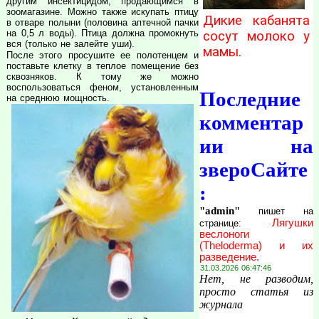
другим инсектицидом, продающимся в
зоомагазине. Можно также искупать птицу
Дикие кабанята
в отваре полыни (половина аптечной пачки
на 0,5 л воды). Птица должна промокнуть
сосут молоко у
вся (только не залейте уши).
мамы.
После этого просушите ее полотенцем и
поставьте клетку в теплое помещение без
сквозняков. К тому же можно
воспользоваться феном, установленным
Последние
на среднюю мощность.
комментар
ии на
звероСайте
:
"admin"
пишет на
Лягушки
странице:
веслоноги
(Theloderma) и их
разведение.
31.03.2026 06:47:46
Нет, не разводим,
просто статья из
журнала