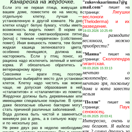
Канарейка на жёрдочке.
"zukovskaarimma7@g
mail.com"
пишет на
Если это не первая птица, живущая в
вашем доме, поместите ее на месяц в
Лягушки
странице:
отдельную клетку, лучше —
веслоноги
установленную в другой комнате. На дно
(Theloderma) и их
клетки кладут белую бумагу, чтобы иметь
разведение.
возможность видеть помет. В норме он
19.03.2026 10:25:49
похож на белое сметанообразное пятно
Вы разводите
(моча) с темным «червячком» (собственно
веслонога, можно
помет). Иная внешность помета, тем более
приобрести?
жидкая кашица зеленоватого цвета,
особенно пенящаяся, должна вас
"Маина"
пишет на
насторожить. Если у птиц понос, из
Сколопендра
странице:
рациона надо исключить зеленый и мягкий
гигантская.
корма. И обязательно обратитесь к
09.03.2026 15:33:13
ветеринарному врачу.
мечтаю о
Сквозняки — враги птиц, поэтому
сколопендре. но
правильно выбирайте место для установки
клеток. Клетку надо чистить как можно
мечтаю зря, поскольку
чаще, не допуская образования в ней
дома и кота завести
«сталактитов» и «сталагмитов» из помета.
нельзя
Жердочки должны быть деревянными или
имеющими специальное покрытие. В грязи
"Полли"
пишет на
даже безопасные обычно бактерии могут
Паук
странице:
стать причиной различных заболеваний.
сенокосец.
Вода должна быть чистой и заменяться
03.09.2025 20:03:41
минимум раз в день, а в сильную жару —
Интересно, очень и
и по нескольку раз.
они бегают. Я видела
Не реже двух раз в неделю необходимо
как 2 самца дрались за