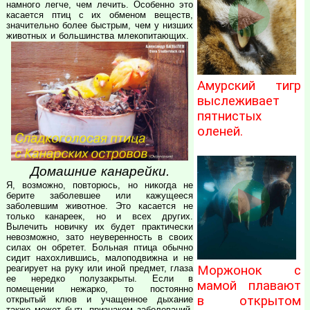
намного легче, чем лечить. Особенно это
касается птиц с их обменом веществ,
значительно более быстрым, чем у низших
животных и большинства млекопитающих.
Амурский тигр
выслеживает
пятнистых
оленей.
Домашние канарейки.
Я, возможно, повторюсь, но никогда не
берите заболевшее или кажущееся
заболевшим животное. Это касается не
только канареек, но и всех других.
Вылечить новичку их будет практически
невозможно, зато неуверенность в своих
силах он обретет. Больная птица обычно
сидит нахохлившись, малоподвижна и не
реагирует на руку или иной предмет, глаза
Моржонок с
ее нередко полузакрыты. Если в
мамой плавают
помещении нежарко, то постоянно
в открытом
открытый клюв и учащенное дыхание
также может быть признаком заболеваний.