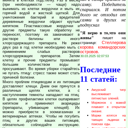
менять в клетках подстилку. Раз в месяц
самку. Победитель
(при необходимости — чаще) надо
вынимать из клетки жердочки и мыть их
спариался. И потом
горячей водой и жесткой щеткой. Для
долго не отходил от
уничтожения бактерий и вредителей
самки и других не
деревянные жердочки обдают крутым
подпускал
кипятком. Пластмассовые жердочки и
другие предметы такую обработку не
"Я верю в то,что они
переносят, поэтому их замачивают в
живы"
пишет на
растворе белизны или иного
Стеллерова
странице:
хлорсодержащего препарата. Не реже
корова командорских
двух раз в год клетки необходимо мыть с
применением слабых растворов
островов.
хлорсодержащих препаратов. Затем
30.03.2025 02:07:53
клетку и прочие предметы промывают
большим количеством воды и
Последние
просушивают. Во время уборки старайтесь
не пугать птицу: стресс также может стать
11 статей:
причиной болезни.
Много проблем птицеводам и их питомцам
доставляют клещи. Днем они прячутся в
Амурский тигр
различных щелях клетки, а с
выслеживает
наступлением темноты нападают на птиц.
пятнистых оленей.
В целях профилактики клетки ошпаривают
Моржонок с мамой
кипятком и применяют акарициды
плавают в открытом
(препараты, убивающие клещей). Их
океане.
можно приобрести в зоомагазинах и
Моржи ютятся на
ветеринарных аптеках. Чтобы не погубить
тающих льдинах в
птиц и других ваших питомцев,
поисках еды.
обязательно соблюдайте инструкцию.