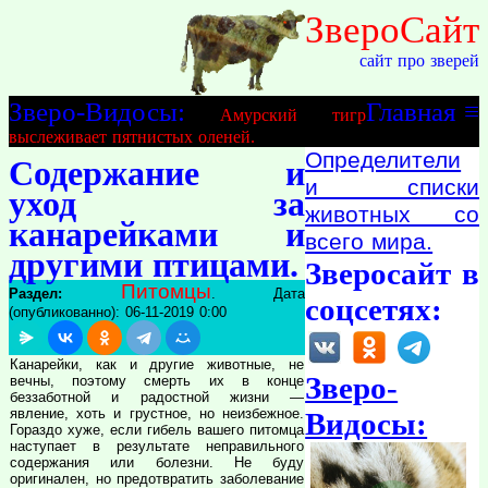
ЗвероСайт
сайт про зверей
Зверо-Видосы:
Главная
≡
Амурский тигр
выслеживает пятнистых оленей.
Определители
Содержание и
и списки
уход за
животных со
канарейками и
всего мира.
другими птицами.
Зверосайт в
Питомцы
Раздел:
. Дата
соцсетях:
(опубликованно): 06-11-2019 0:00
Канарейки, как и другие животные, не
Зверо-
вечны, поэтому смерть их в конце
беззаботной и радостной жизни —
явление, хоть и грустное, но неизбежное.
Видосы:
Гораздо хуже, если гибель вашего питомца
наступает в результате неправильного
содержания или болезни. Не буду
оригинален, но предотвратить заболевание