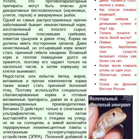
Дикие кабанята сосут
Учтите, что противопаразитарные
молоко у мамы.
препараты могут быть опасны для
Как спасли очковых
декоративных беспозвоночных (насекомых,
медведей.
улиток, пауков) и аквариумных рыбок.
Стадо кабанов с
Одной из самых распространенных причин
детишками гуляют и
заболеваний бывает некачественный корм,
ищут еду.
изготовленный из плохого сырья,
Тюлень попался в
загрязненный плесневыми грибками,
пасть белой акулы?
пометом грызунов и диких птиц. Корма не
Пиявки умеют
должны иметь посторонних запахов. Даже
прыгать. Акробатика
качественный, но отсыревший корм может
этих существ
стать причиной гибели канареек. Влажный
вызывает споры уже
корм в теплом помещении долго не
более ста лет.
хранится, поэтому его задают только на
Белая акула сожрала
насколько часов, а затем кормушку из
котика за один укус.
клетки вынимают.
Пятнистые олени в
Недостаток или избыток белка, жиров,
лесу
витаминов и прочих компонентов корма
Осень на Дальнем
также может стать причиной болезней
Востоке России.
птиц. Поэтому используйте специальные
сбалансированные корма и готовые
витаминные препараты, давая их в дозах,
рекомендованных производителями.
Витамин D действует только в сочетании с
ультрафиолетом, поэтому летом
выставляйте клетки с птицами на улицу,
но не на солнцепек, а зимой включайте
террариумные люминесцентные лампы с
электронным пускорегулирующим
устройством (ЭПРА). Полезной добавкой в