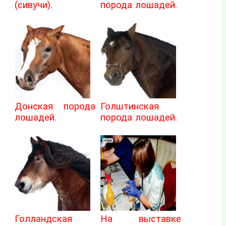
(сивучи).
порода лошадей.
Донская порода
Голштинская
лошадей.
порода лошадей.
Голландская
На выставке