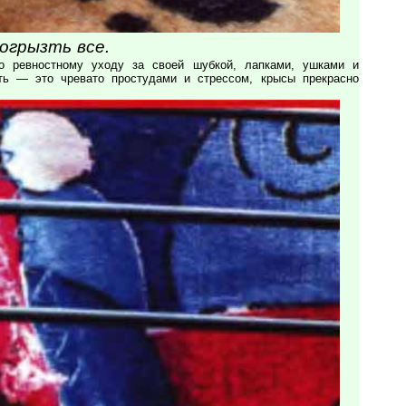
огрызть все.
по ревностному уходу за своей шубкой, лапками, ушками и
ть — это чревато простудами и стрессом, крысы прекрасно