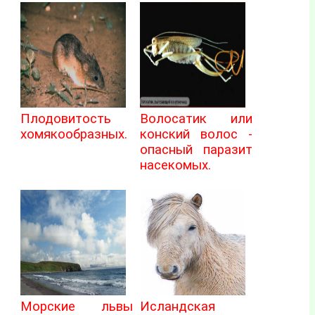
Плодовитость
Волосатик или
хомякообразных.
конский волос -
опасный паразит
насекомых.
Морские львы
Исландская