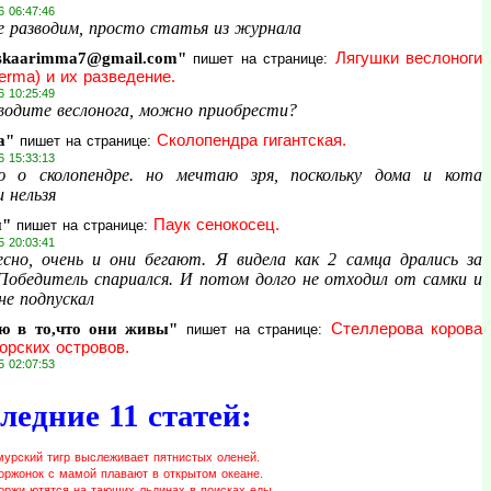
6 06:47:46
е разводим, просто статья из журнала
skaarimma7@gmail.com"
Лягушки веслоноги
пишет на странице:
erma) и их разведение.
6 10:25:49
водите веслонога, можно приобрести?
а"
Сколопендра гигантская.
пишет на странице:
6 15:33:13
 о сколопендре. но мечтаю зря, поскольку дома и кота
 нельзя
и"
Паук сенокосец.
пишет на странице:
5 20:03:41
сно, очень и они бегают. Я видела как 2 самца дрались за
 Победитель спариался. И потом долго не отходил от самки и
не подпускал
ю в то,что они живы"
Стеллерова корова
пишет на странице:
орских островов.
5 02:07:53
ледние 11 статей:
мурский тигр выслеживает пятнистых оленей.
оржонок с мамой плавают в открытом океане.
оржи ютятся на тающих льдинах в поисках еды.