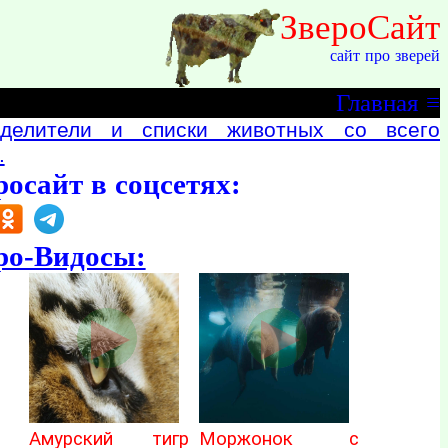
ЗвероСайт
сайт про зверей
Главная
≡
делители и списки животных со всего
.
росайт в соцсетях:
ро-Видосы:
Амурский тигр
Моржонок с