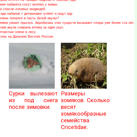
икие кабанята сосут молоко у мамы.
ак спасли очковых медведей.
адо кабанов с детишками гуляют и ищут еду.
юлень попался в пасть белой акулы?
иявки умеют прыгать. Акробатика этих существ вызывает споры уже более ста лет.
лая акула сожрала котика за один укус.
ятнистые олени в лесу
сень на Дальнем Востоке России.
Сурки вылезают
Размеры
из под снега
хомяков. Сколько
после зимовки.
весят
хомякообразные
семейства
Cricetidae.