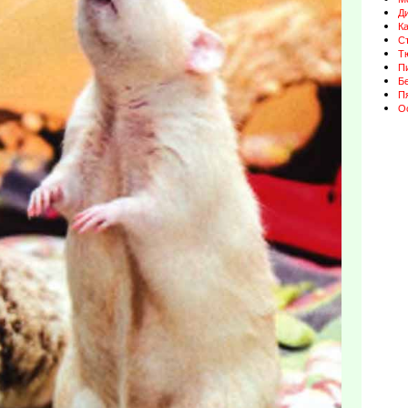
Д
К
Ст
Т
П
Бе
П
О