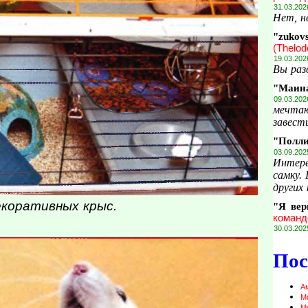
31.03.202
Нет, н
"zukov
(Thelod
19.03.202
Вы раз
"Маин
09.03.202
мечтаю
завести
"Полл
03.09.202
Интере
самку.
других 
екоративных крыс.
"Я вер
команд
30.03.202
Пос
А
М
М