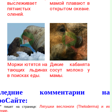
выслеживает
мамой плавают в
пятнистых
открытом океане.
оленей.
Моржи ютятся на
Дикие кабанята
тающих льдинах
сосут молоко у
в поисках еды.
мамы.
следние комментарии на
роСайте:
"
Лягушки веслоноги (Theloderma) и их
пишет на странице:
ение.