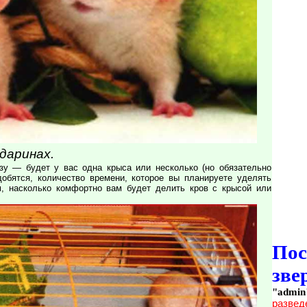
даринах.
у — будет у вас одна крыса или несколько (но обязательно
добятся, количество времени, которое вы планируете уделять
м, насколько комфортно вам будет делить кров с крысой или
По
зве
"admin
развед