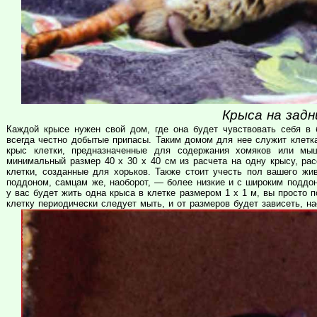
Крыса на задн
Каждой крысе нужен свой дом, где она будет чувствовать себя в б
всегда честно добытые припасы. Таким домом для нее служит клетк
крыс клетки, предназначенные для содержания хомяков или мы
минимальный размер 40 х 30 х 40 см из расчета на одну крысу, ра
клетки, созданные для хорьков. Также стоит учесть пол вашего жи
поддоном, самцам же, наоборот, — более низкие и с широким поддон
у вас будет жить одна крыса в клетке размером 1 х 1 м, вы просто п
клетку периодически следует мыть, и от размеров будет зависеть, н