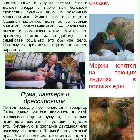
океане.
задних лапах и другие номера. Что и
делает иногда в парке при большом
скоплении публики либо на различных
мероприятиях. Живет она все еще в
Сашиной квартире, деля ее со своими
мелкими родственниками, — сервалом,
рысью и домашним котом. Мышка по-
прежнему считает их за добычу — в
семействе кошачьих это обычное дело.
Поэтому их приходится тщательно от нее
охранять.
Моржи ютятся
на тающих
льдинах в
поисках еды.
Пума, пантера и
дрессировщик.
Но год назад у нее появился и товарищ.
Саша давно мечтал включить в свой
аттракцион еще и пуму и, как только
позволили жилищные условия, сделал
это. Купленную в зоопарке двухмесячную
пумяжку он назвал Лялькой, за ласковый
нрав. Мышка получила свое имя за то, что