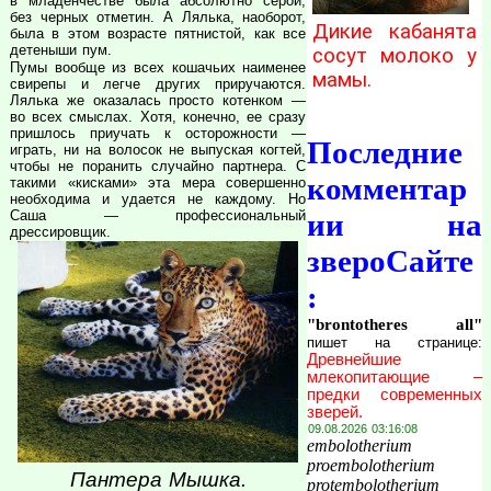
в младенчестве была абсолютно серой,
без черных отметин. А Лялька, наоборот,
Дикие кабанята
была в этом возрасте пятнистой, как все
детеныши пум.
сосут молоко у
Пумы вообще из всех кошачьих наименее
мамы.
свирепы и легче других приручаются.
Лялька же оказалась просто котенком —
во всех смыслах. Хотя, конечно, ее сразу
пришлось приучать к осторожности —
Последние
играть, ни на волосок не выпуская когтей,
чтобы не поранить случайно партнера. С
комментар
такими «кисками» эта мера совершенно
необходима и удается не каждому. Но
Саша — профессиональный
ии на
дрессировщик.
звероСайте
:
"brontotheres all"
пишет на странице:
Древнейшие
млекопитающие –
предки современных
зверей.
09.08.2026 03:16:08
embolotherium
proembolotherium
Пантера Мышка.
protembolotherium