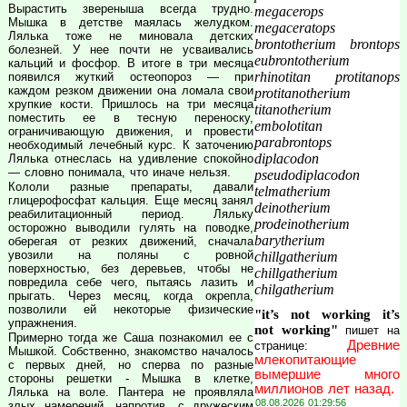
Вырастить звереныша всегда трудно.
megacerops
Мышка в детстве маялась желудком.
megaceratops
Лялька тоже не миновала детских
brontotherium brontops
болезней. У нее почти не усваивались
eubrontotherium
кальций и фосфор. В итоге в три месяца
rhinotitan protitanops
появился жуткий остеопороз — при
каждом резком движении она ломала свои
protitanotherium
хрупкие кости. Пришлось на три месяца
titanotherium
поместить ее в тесную переноску,
embolotitan
ограничивающую движения, и провести
parabrontops
необходимый лечебный курс. К заточению
diplacodon
Лялька отнеслась на удивление спокойно
— словно понимала, что иначе нельзя.
pseudodiplacodon
Кололи разные препараты, давали
telmatherium
глицерофосфат кальция. Еще месяц занял
deinotherium
реабилитационный период. Ляльку
prodeinotherium
осторожно выводили гулять на поводке,
barytherium
оберегая от резких движений, сначала
увозили на поляны с ровной
chillgatherium
поверхностью, без деревьев, чтобы не
chillgatherium
повредила себе чего, пытаясь лазить и
chilgatherium
прыгать. Через месяц, когда окрепла,
позволили ей некоторые физические
"it’s not working it’s
упражнения.
not working"
пишет на
Примерно тогда же Саша познакомил ее с
Древние
странице:
Мышкой. Собственно, знакомство началось
млекопитающие
с первых дней, но сперва по разные
вымершие много
стороны решетки - Мышка в клетке,
миллионов лет назад.
Лялька на воле. Пантера не проявляла
08.08.2026 01:29:56
злых намерений, напротив, с дружеским