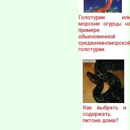
Голотурии ил
морские огурцы н
примере
обыкновенной
средиземноморско
голотурии.
Как выбрать и
содержать
питона дома?