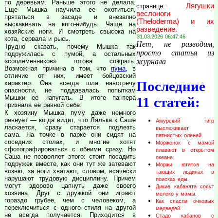
по деревьям. Раньше этого не делала.
Лягушки
странице:
Еще Мышка научила ее охотиться,
веслоноги
прятаться в засаде и внезапно
(Theloderma) и их
выскакивать на кого-нибудь. Чаще на
разведение.
хозяйские ноги. И смотреть свысока на
31.03.2026 06:47:46
кота, сервала и рысь.
Нет, не разводим,
Трудно сказать, почему Мышка так
просто статья из
подружилась с пумой, а остальных
журнала
«соплеменников» готова сожрать.
Возможная причина в том, что
пума
, в
отличие от них, имеет бойцовский
Последние
характер. Она всегда шла навстречу
опасности, не поддавалась попыткам
Мышки ее напугать. В итоге пантера
11 статей:
признала ее равной себе.
К хозяину Мышка пуму даже немного
ревнует — когда видит, что Лялька к Саше
Амурский тигр
ласкается, сразу старается подлезть
выслеживает
сама. На точке в парке они сидят на
пятнистых оленей.
соседних столах, и многие хотят
Моржонок с мамой
сфотографироваться с обеими сразу. Но
плавают в открытом
Саша не позволяет этого: стоит посадить
океане.
подружек вместе, как они тут же затевают
Моржи ютятся на
возню, за ноги хватают, словом, всячески
тающих льдинах в
нарушают трудовую дисциплину. Причем
поисках еды.
могут здорово цапнуть даже своего
Дикие кабанята сосут
хозяина. Друг с дружкой они играют
молоко у мамы.
гораздо грубее, чем с человеком, а
Как спасли очковых
переключиться с одного стиля на другой
медведей.
не всегда получается. Приходится в
Стадо кабанов с