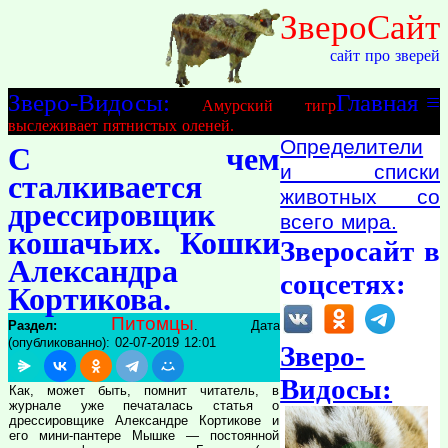
ЗвероСайт
сайт про зверей
Зверо-Видосы:
Главная
≡
Амурский тигр
выслеживает пятнистых оленей.
Определители
С чем
и списки
сталкивается
животных со
дрессировщик
всего мира.
кошачьих. Кошки
Зверосайт в
Александра
соцсетях:
Кортикова.
Питомцы
Раздел:
. Дата
(опубликованно): 02-07-2019 12:01
Зверо-
Видосы:
Как, может быть, помнит читатель, в
журнале уже печаталась статья о
дрессировщике Александре Кортикове и
его мини-пантере Мышке — постоянной