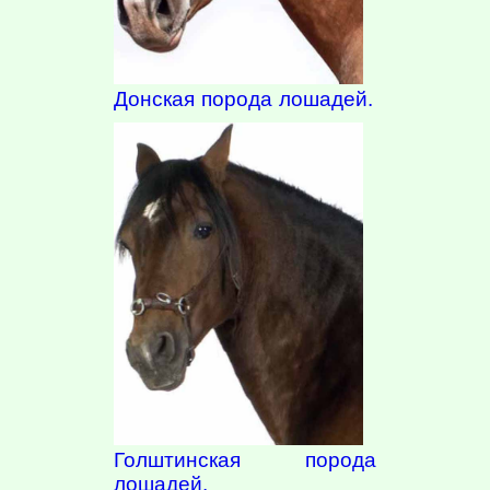
Донская порода лошадей.
Голштинская порода
лошадей.