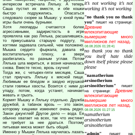
it’s not working it’s not
интересом встречала Ляльку. А теперь
working it’s not working
Саша пустил их вместе, и обе кошки
быстро подружились. Опасаться
"no thank you no thank
следовало скорее за Мышку: у юной пумы
you"
пишет на странице:
игры были очень бурными.
Древние
Хотя леопарды считаются более
агрессивными, задиристость в игре
млекопитающие
проявляла как раз Лялька, расшалившись,
вымершие много
то прикусывала старшую подругу, то
миллионов лет назад.
когтями задевала сильней, чем положено.
08.08.2026 01:28:41
Мышка сердито фыркала, давала ей
no thank you no thank
воспитательную плюху, и звери
you itself hate slide
разбегались по разным углам. Потом
down itself please please
Лялька шла мириться, и возня начиналась
please
снова. Вместе тесно, врозь скучно!
Тогда же, с четырех-пяти месяцев, Саша
"namatherium
стал приучать Ляльку к мясной пище.
arsinotherium
Любимым ее блюдом и заодно игрушкой
arsinoitherium"
пишет
стали говяжьи хвосты. Возится с ними до
Древние
упаду, потом, когда устанет, начинает
на странице:
жевать и грызть.
млекопитающие
Кормят Мышку и Ляльку отдельно. Дружба
вымершие много
дружбой, а табачок врозь — это закон,
миллионов лет назад.
которому хищники изменяют очень редко.
08.08.2026 01:27:15
Закон джунглей! Другое дело — вода. Ее
namatherium
обычно хватает на всех, так что инстинкт
arsinotherium
не требует за нее драться. Поэтому
arsinoitherium
питьевая миска может быть общей.
Именно у Мышки Лялька научилась лазать
"admin"
пишет на