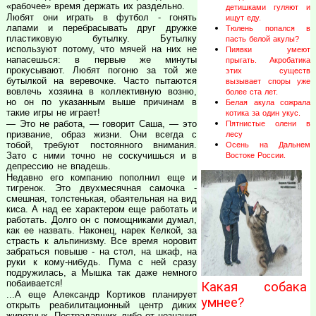
«рабочее» время держать их раздельно.
детишками гуляют и
Любят они играть в футбол - гонять
ищут еду.
лапами и перебрасывать друг дружке
Тюлень попался в
пластиковую бутылку. Бутылку
пасть белой акулы?
используют потому, что мячей на них не
Пиявки умеют
напасешься: в первые же минуты
прыгать. Акробатика
прокусывают. Любят погоню за той же
этих существ
бутылкой на веревочке. Часто пытаются
вызывает споры уже
вовлечь хозяина в коллективную возню,
более ста лет.
но он по указанным выше причинам в
Белая акула сожрала
такие игры не играет!
котика за один укус.
— Это не работа, — говорит Саша, — это
Пятнистые олени в
призвание, образ жизни. Они всегда с
лесу
тобой, требуют постоянного внимания.
Осень на Дальнем
Зато с ними точно не соскучишься и в
Востоке России.
депрессию не впадешь.
Недавно его компанию пополнил еще и
тигренок. Это двухмесячная самочка -
смешная, толстенькая, обаятельная на вид
киса. А над ее характером еще работать и
работать. Долго он с помощниками думал,
как ее назвать. Наконец, нарек Келкой, за
страсть к альпинизму. Все время норовит
забраться повыше - на стол, на шкаф, на
руки к кому-нибудь. Пума с ней сразу
подружилась, а Мышка так даже немного
побаивается!
Какая собака
...А еще Александр Кортиков планирует
умнее?
открыть реабилитационный центр диких
животных. Пострадавших либо от незнания