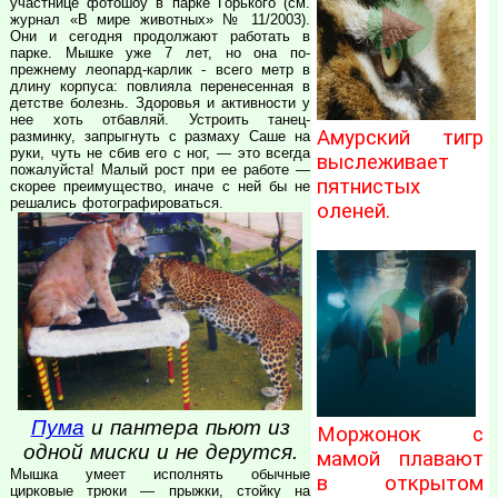
участнице фотошоу в парке Горького (см.
журнал «В мире животных» № 11/2003).
Они и сегодня продолжают работать в
парке. Мышке уже 7 лет, но она по-
прежнему леопард-карлик - всего метр в
длину корпуса: повлияла перенесенная в
детстве болезнь. Здоровья и активности у
нее хоть отбавляй. Устроить танец-
Амурский тигр
разминку, запрыгнуть с размаху Саше на
руки, чуть не сбив его с ног, — это всегда
выслеживает
пожалуйста! Малый рост при ее работе —
пятнистых
скорее преимущество, иначе с ней бы не
решались фотографироваться.
оленей.
Пума
и пантера пьют из
Моржонок с
одной миски и не дерутся.
мамой плавают
Мышка умеет исполнять обычные
в открытом
цирковые трюки — прыжки, стойку на