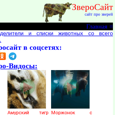
ЗвероСайт
сайт про зверей
Главная
≡
делители и списки животных со всего
.
росайт в соцсетях:
ро-Видосы:
Амурский тигр
Моржонок с