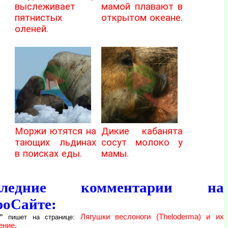
выслеживает
мамой плавают в
пятнистых
открытом океане.
оленей.
Моржи ютятся на
Дикие кабанята
тающих льдинах
сосут молоко у
в поисках еды.
мамы.
следние комментарии на
роСайте:
"
Лягушки веслоноги (Theloderma) и их
пишет на странице:
ение.