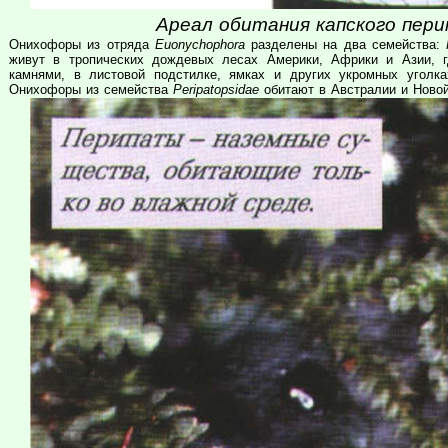
Ареал обитания капского пери
Онихофоры из отряда
Euonychophora
разделены на два семейства:
живут в тропических дождевых лесах Америки, Африки и Азии, г
камнями, в листовой подстилке, ямках и других укромных уголк
Онихофоры из семейства
Peripatopsidae
обитают в Австралии и Новой