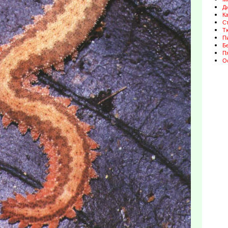
Д
К
Ст
Т
П
Бе
П
О