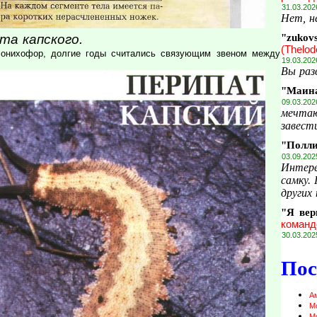
31.03.202
Нет, н
та капского.
"zukov
(Thelod
 онихофор, долгие годы считались связующим звеном между
19.03.202
Вы раз
"Маин
09.03.202
мечтаю
завести
"Полл
03.09.202
Интере
самку.
других 
"Я вер
команд
30.03.202
Пос
А
М
М