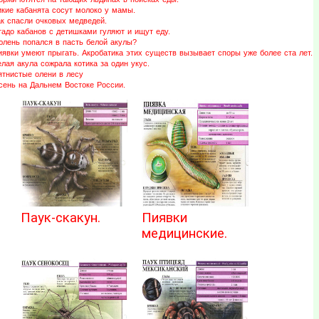
икие кабанята сосут молоко у мамы.
ак спасли очковых медведей.
адо кабанов с детишками гуляют и ищут еду.
юлень попался в пасть белой акулы?
иявки умеют прыгать. Акробатика этих существ вызывает споры уже более ста лет.
лая акула сожрала котика за один укус.
ятнистые олени в лесу
сень на Дальнем Востоке России.
Паук-скакун.
Пиявки
медицинские.