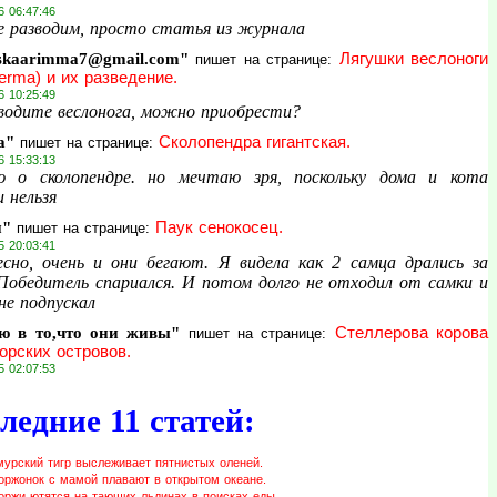
6 06:47:46
е разводим, просто статья из журнала
skaarimma7@gmail.com"
Лягушки веслоноги
пишет на странице:
erma) и их разведение.
6 10:25:49
водите веслонога, можно приобрести?
а"
Сколопендра гигантская.
пишет на странице:
6 15:33:13
 о сколопендре. но мечтаю зря, поскольку дома и кота
 нельзя
и"
Паук сенокосец.
пишет на странице:
5 20:03:41
сно, очень и они бегают. Я видела как 2 самца дрались за
 Победитель спариался. И потом долго не отходил от самки и
не подпускал
ю в то,что они живы"
Стеллерова корова
пишет на странице:
орских островов.
5 02:07:53
ледние 11 статей:
мурский тигр выслеживает пятнистых оленей.
оржонок с мамой плавают в открытом океане.
оржи ютятся на тающих льдинах в поисках еды.