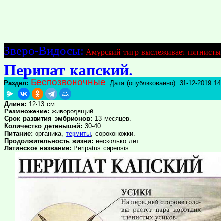
Зверо-Видосы:
Амурский тигр выслеживает пятнисты
Перипат капский.
Беспозвоночные
Раздел:
. Дата (опубликованно): 31-12-2019 14
Длина:
12-13 см.
Размножение:
живородящий.
Срок развития эмбрионов:
13 месяцев.
Количество детенышей:
30-40.
Питание:
органика,
термиты
, сороконожки.
Продолжительность жизни:
несколько лет.
Латинское название:
Peripatus capensis.