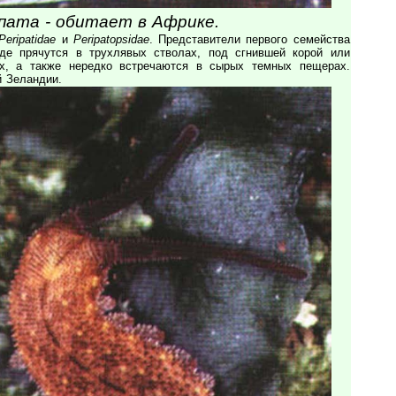
пата - обитает в Африке.
Peripatidae
и
Peripatopsidae
. Представители первого семейства
де прячутся в трухлявых стволах, под сгнившей корой или
ах, а также нередко встречаются в сырых темных пещерах.
 Зеландии.