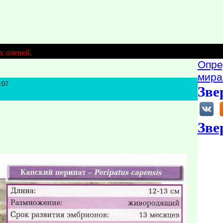
х оленей.
Опре
мира
:07
Зве
Зве