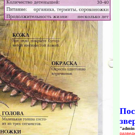
По
зве
"admin
развед