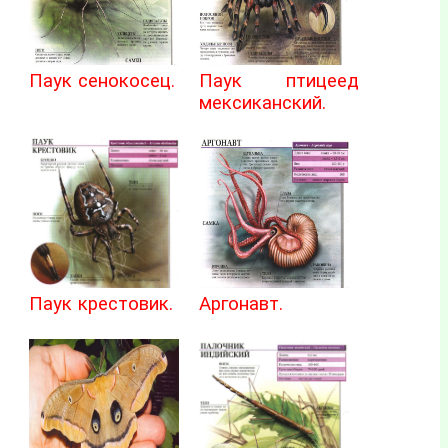
Паук сенокосец.
Паук птицеед
мексиканский.
Паук крестовик.
Аргонавт.