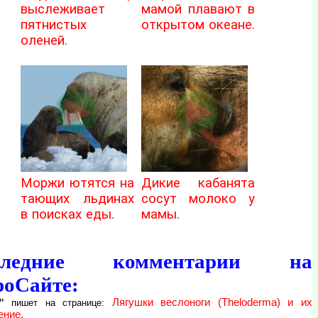
выслеживает
мамой плавают в
пятнистых
открытом океане.
оленей.
Моржи ютятся на
Дикие кабанята
тающих льдинах
сосут молоко у
в поисках еды.
мамы.
следние комментарии на
роСайте:
"
Лягушки веслоноги (Theloderma) и их
пишет на странице:
ение.