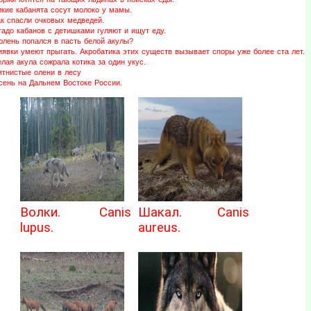
икие кабанята сосут молоко у мамы.
ак спасли очковых медведей.
адо кабанов с детишками гуляют и ищут еду.
юлень попался в пасть белой акулы?
иявки умеют прыгать. Акробатика этих существ вызывает споры уже более ста лет.
лая акула сожрала котика за один укус.
ятнистые олени в лесу
сень на Дальнем Востоке России.
Волки. Canis
Шакал. Canis
lupus.
aureus.