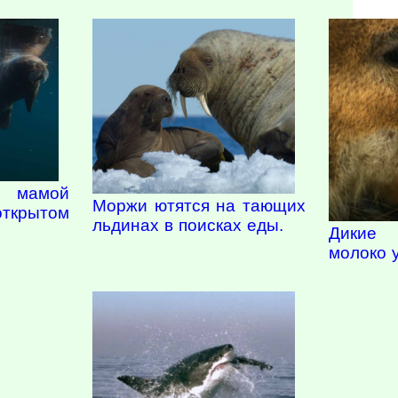
 мамой
Моржи ютятся на тающих
крытом
льдинах в поисках еды.
Дикие 
молоко 