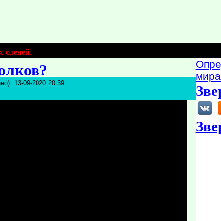
х оленей.
Опре
волков?
мира
но): 13-09-2020 20:39
Зве
Зве