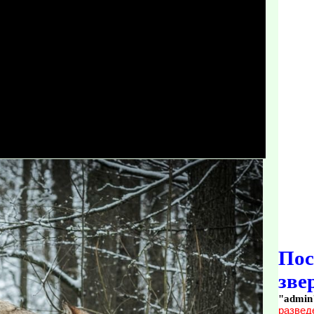
По
зве
"admin
развед