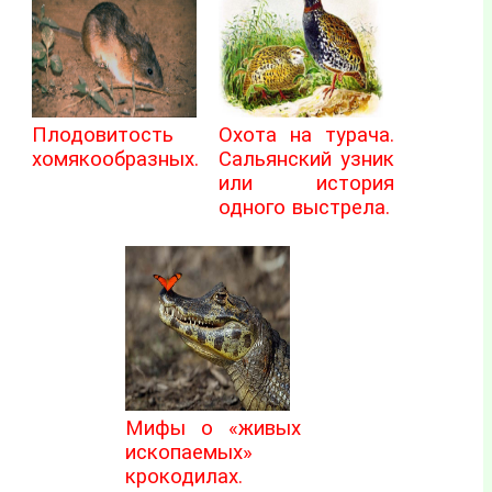
Плодовитость
Охота на турача.
хомякообразных.
Сальянский узник
или история
одного выстрела.
Мифы о «живых
ископаемых»
крокодилах.