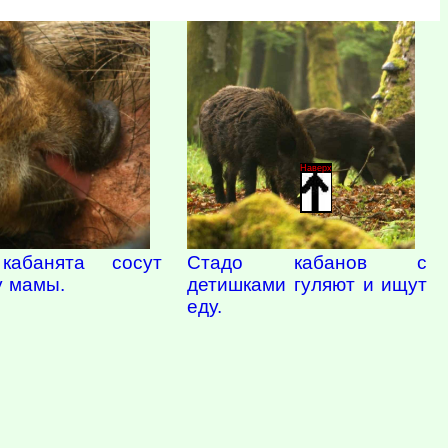
Наверх
Стадо кабанов с
кабанята сосут
детишками гуляют и ищут
у мамы.
еду.