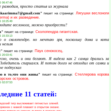
6 06:47:46
е разводим, просто статья из журнала
skaarimma7@gmail.com"
Лягушки веслоноги
пишет на странице:
erma) и их разведение.
6 10:25:49
водите веслонога, можно приобрести?
а"
Сколопендра гигантская.
пишет на странице:
6 15:33:13
 о сколопендре. но мечтаю зря, поскольку дома и кота
 нельзя
и"
Паук сенокосец.
пишет на странице:
5 20:03:41
сно, очень и они бегают. Я видела как 2 самца дрались за
 Победитель спариался. И потом долго не отходил от самки и
не подпускал
ю в то,что они живы"
Стеллерова корова
пишет на странице:
орских островов.
5 02:07:53
ледние 11 статей:
мурский тигр выслеживает пятнистых оленей.
оржонок с мамой плавают в открытом океане.
оржи ютятся на тающих льдинах в поисках еды.