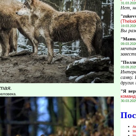
31.03.202
Нет, н
"zukov
(Thelod
19.03.202
Вы раз
"Маин
09.03.202
мечтаю
завести
"Полл
03.09.202
Интере
самку.
других 
тая.
"Я вер
еловека.
команд
30.03.202
Пос
А
М
М