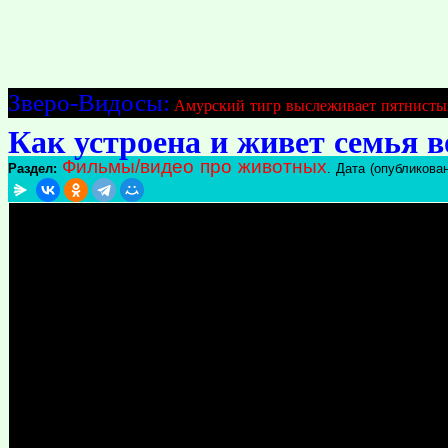
Зверо-Видосы:
Амурский тигр выслеживает пятнисты
Как устроена и живет семья 
Фильмы/видео про животных
Раздел:
. Дата (опубликован