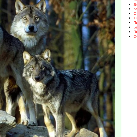
Д
К
Ст
Т
П
Бе
П
О