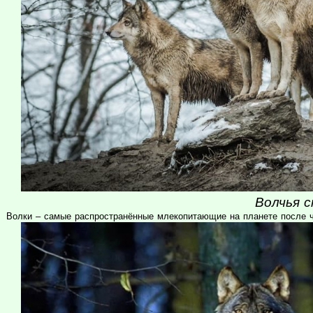
Волчья с
Волки – самые распространённые млекопитающие на планете после ч