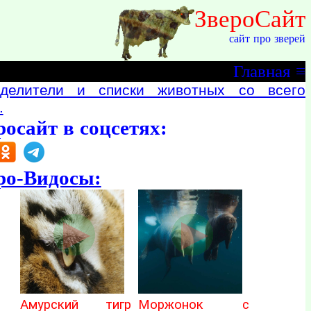
ЗвероСайт
сайт про зверей
Главная
≡
делители и списки животных со всего
.
росайт в соцсетях:
ро-Видосы:
Амурский тигр
Моржонок с