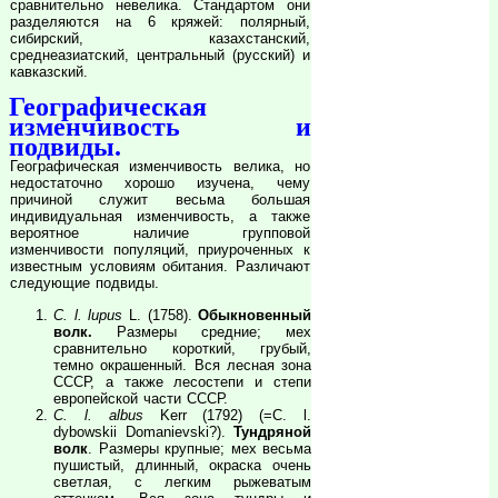
сравнительно невелика. Стандартом они
разделяются на 6 кряжей: полярный,
сибирский, казахстанский,
среднеазиатский, центральный (русский) и
кавказский.
Географическая
изменчивость и
подвиды.
Географическая изменчивость велика, но
недостаточно хорошо изучена, чему
причиной служит весьма большая
индивидуальная изменчивость, а также
вероятное наличие групповой
изменчивости популяций, приуроченных к
известным условиям обитания. Различают
следующие подвиды.
C. l. lupus
L. (1758).
Обыкновенный
волк.
Размеры средние; мех
сравнительно короткий, грубый,
темно окрашенный. Вся лесная зона
СССР, а также лесостепи и степи
европейской части СССР.
C. l. albus
Kerr (1792) (=C. l.
dybowskii Domanievski?).
Тундряной
волк
. Размеры крупные; мех весьма
пушистый, длинный, окраска очень
светлая, с легким рыжеватым