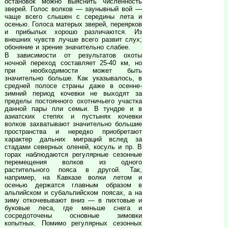
остановок можно выяснить численность
зверей. Голос волков — заунывный вой —
чаще всего слышен с середины лета и
осенью. Голоса матерых зверей, переярков
и прибылых хорошо различаются. Из
внешних чувств лучше всего развит слух;
обоняние и зрение значительно слабее.
В зависимости от результатов охоты
ночной переход составляет 25-40 км, но
при необходимости может быть
значительно больше. Как указывалось, в
средней полосе страны даже в осенне-
зимний период кочевки не выходят за
пределы постоянного охотничьего участка
данной пары пли семьи. В тундре и в
азиатских степях и пустынях кочевки
волков захватывают значительно большие
пространства и нередко приобретают
характер дальних миграций вслед за
стадами северных оленей, косуль и пр. В
горах наблюдаются регулярные сезонные
перемещения волков из одного
растительного пояса в другой. Так,
например, на Кавказе волки летом и
осенью держатся главным образом в
альпийском и субальпийском поясах, а на
зиму откочевывают вниз — в пихтовые и
буковые леса, где меньше снега и
сосредоточены основные зимовки
копытных. Помимо регулярных сезонных