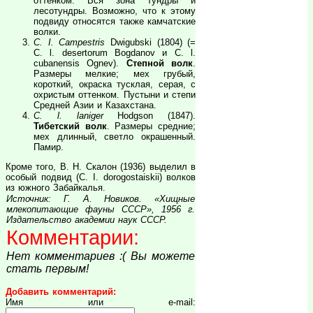
оттенком. Вся зона тундры и
лесотундры. Возможно, что к этому
подвиду относятся также камчатские
волки.
C. I. Campestris
Dwigubski (1804) (=
C. l. desertorum Bogdanov и C. l.
cubanensis Ognev).
Степной волк
.
Размеры мелкие; мех грубый,
короткий, окраска тусклая, серая, с
охристым оттенком. Пустыни и степи
Средней Азии и Казахстана.
C. l. laniger
Hodgson (1847).
Тибетский волк
. Размеры средние;
мех длинный, светло окрашенный.
Памир.
Кроме того, В. Н. Скалон (1936) выделил в
особый подвид (C. I. dorogostaiskii) волков
из южного Забайкалья.
Источник: Г. А. Новиков. «Хищные
млекопитающие фауны СССР», 1956 г.
Издательство академии наук СССР.
Комментарии:
Нет комментариев :( Вы можете
стать первым!
Добавить комментарий:
Имя или e-mail: