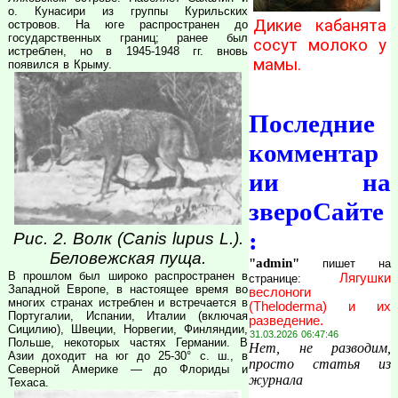
о. Кунасири из группы Курильских
Дикие кабанята
островов. На юге распространен до
государственных границ; ранее был
сосут молоко у
истреблен, но в 1945-1948 гг. вновь
мамы.
появился в Крыму.
Последние
комментар
ии на
звероСайте
:
Рис. 2. Волк (Canis lupus L.).
Беловежская пуща.
"admin"
пишет на
В прошлом был широко распространен в
Лягушки
странице:
Западной Европе, в настоящее время во
веслоноги
многих странах истреблен и встречается в
(Theloderma) и их
Португалии, Испании, Италии (включая
разведение.
Сицилию), Швеции, Норвегии, Финляндии,
31.03.2026 06:47:46
Польше, некоторых частях Германии. В
Нет, не разводим,
Азии доходит на юг до 25-30° с. ш., в
просто статья из
Северной Америке — до Флориды и
журнала
Техаса.