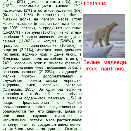
зайцев (3%), домашнего скота (9%), птиц
tibetanus.
(16%), пресмыкающихся (менее 1%),
насекомых (1%) и остатков растений (6%)
(Колосов, 1935). В низовьях р. Или в
питании волка на первом месте стоят
млекопитающие (в различные годы от 93
до 100% встреч), а среди них копытные
(16-100%) и грызуны (18-84%); из копытных
особенно большое значение имеют дикие
свиньи (11-36%) и косули (5-98%), из
грызунов — заяц-песчаник (10-66%) и
ондатра (2-21%); изредка волк добывает
песчанок, водяных крыс и даже лисиц; в
большом числе волк истребляет птиц (до
Белые медведи.
24%), особенно уток и отчасти фазанов;
важное значение имеет добывание рыбы, в
Ursus maritimus.
основном сазанов (21-23%), заходящей в
мелкие протоки; дополнительным и
случайным кормом служат черепахи,
ящерицы, змеи, саранча, растения
(Слудский, 1953). За один раз волк не
способен съесть более 3 кг мяса; обычно
в желудке содержится максимум 1.5-2 кг
пищи. Представления о крайней
прожорливости волка преувеличены и
объясняются тем, что хищники, добыв то
или иное крупное животное и
насытившись, остатки мяса растаскивают
и прячут, так что создается впечатление,
что добыча съедена за один раз. Охотятся