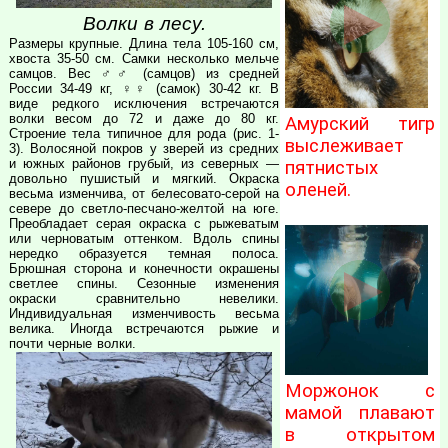
Волки в лесу.
Размеры крупные. Длина тела 105-160 см,
хвоста 35-50 см. Самки несколько мельче
самцов. Вес ♂♂ (самцов) из средней
России 34-49 кг, ♀♀ (самок) 30-42 кг. В
виде редкого исключения встречаются
волки весом до 72 и даже до 80 кг.
Амурский тигр
Строение тела типичное для рода (рис. 1-
выслеживает
3). Волосяной покров у зверей из средних
и южных районов грубый, из северных —
пятнистых
довольно пушистый и мягкий. Окраска
оленей.
весьма изменчива, от белесовато-серой на
севере до светло-песчано-желтой на юге.
Преобладает серая окраска с рыжеватым
или черноватым оттенком. Вдоль спины
нередко образуется темная полоса.
Брюшная сторона и конечности окрашены
светлее спины. Сезонные изменения
окраски сравнительно невелики.
Индивидуальная изменчивость весьма
велика. Иногда встречаются рыжие и
почти черные волки.
Моржонок с
мамой плавают
в открытом