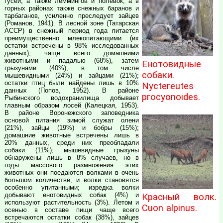
гусей, а также леммингов и полевок, а в
горных районах также снежных баранов и
тарбаганов, усиленно преследует зайцев
(Романов, 1941). В лесной зоне (Татарская
АССР) в снежный период года питается
преимущественно млекопитающими (их
остатки встречены в 98% исследованных
данных), чаще всего домашними
животными и падалью (68%), затем
Енотовидные
грызунами (40%), в том числе
собаки.
мышевидными (24%) и зайцами (21%);
остатки птиц были найдены лишь в 10%
Nyctereutes
данных (Попов, 1952). В районе
procyonoides.
Рыбинского водохранилища добывает
главным образом лосей (Калецкая, 1953).
В районе Воронежского заповедника
основой питания зимой служат олени
(21%), зайцы (19%) и бобры (15%);
домашние животные встречены лишь в
20% данных, среди них преобладали
собаки (11%); мышевидные грызуны
обнаружены лишь в 8% случаев, но в
годы массового размножения этих
животных они поедаются волками в очень
большом количестве, и волки становятся
особенно упитанными; изредка волки
добывают енотовидных собак (4%) и
Красный волк.
используют растительность (3%). Летом и
Cuon alpinus.
осенью в составе пищи чаще всего
встречаются остатки собак (38%), зайцев