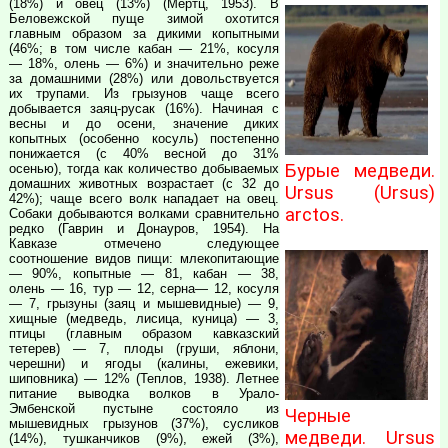
(18%) и овец (13%) (Мертц, 1953). В
Беловежской пуще зимой охотится
главным образом за дикими копытными
(46%; в том числе кабан — 21%, косуля
— 18%, олень — 6%) и значительно реже
за домашними (28%) или довольствуется
их трупами. Из грызунов чаще всего
добывается заяц-русак (16%). Начиная с
весны и до осени, значение диких
копытных (особенно косуль) постепенно
понижается (с 40% весной до 31%
Бурые медведи.
осенью), тогда как количество добываемых
домашних животных возрастает (с 32 до
Ursus (Ursus)
42%); чаще всего волк нападает на овец.
arctos.
Собаки добываются волками сравнительно
редко (Гаврин и Донауров, 1954). На
Кавказе отмечено следующее
соотношение видов пищи: млекопитающие
— 90%, копытные — 81, кабан — 38,
олень — 16, тур — 12, серна— 12, косуля
— 7, грызуны (заяц и мышевидные) — 9,
хищные (медведь, лисица, куница) — 3,
птицы (главным образом кавказский
тетерев) — 7, плоды (груши, яблони,
черешни) и ягоды (калины, ежевики,
шиповника) — 12% (Теплов, 1938). Летнее
питание выводка волков в Урало-
Эмбенской пустыне состояло из
Черные
мышевидных грызунов (37%), сусликов
медведи. Ursus
(14%), тушканчиков (9%), ежей (3%),