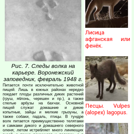
Лисица
афганская или
фенёк.
Рис. 7. Следы волка на
карьере. Воронежский
заповедник, февраль 1948 г.
Питается почти исключительно животной
пищей. Лишь в южных районах нередко
поедает плоды различных диких растений
(груш, яблонь, черешен и пр.), а также
спелые арбузы на бахчах. Основной
Песцы. Vulpes
пищей служат домашние и дикие
(alopex) lagopus.
копытные, зайцы и мелкие грызуны, а
также собаки, падаль, птицы. В тундре
волк питается преимущественно телятами
и самками дикого и домашнего северного
оленя; летом истребляет много линяющих