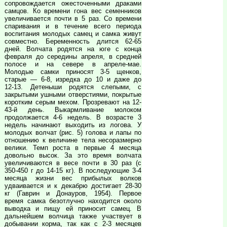
сопровождается ожесточенными драками
самцов. Ко времени гона вес семенников
увеличивается почти в 5 раз. Со времени
спаривания и в течение всего периода
воспитания молодых самец и самка живут
совместно. Беременность длится 62-65
дней. Волчата родятся на юге с конца
февраля до середины апреля, в средней
полосе и на севере в апреле-мае.
Молодые самки приносят 3-5 щенков,
старые — 6-8, изредка до 10 и даже до
12-13. Детеныши родятся слепыми, с
закрытыми ушными отверстиями, покрытые
коротким серым мехом. Прозревают на 12-
43-й день. Выкармливание молоком
продолжается 4-6 недель. В возрасте 3
недель начинают выходить из логова. У
молодых волчат (рис. 5) голова и лапы по
отношению к величине тела несоразмерно
велики. Темп роста в первые 4 месяца
довольно высок. За это время волчата
увеличиваются в весе почти в 30 раз (с
350-450 г до 14-15 кг). В последующие 3-4
месяца жизни вес прибылых волков
удваивается и к декабрю достигает 28-30
кг (Гаврин и Донауров, 1954). Первое
время самка безотлучно находится около
выводка и пищу ей приносит самец. В
дальнейшем волчица также участвует в
добывании корма, так как с 2-3 месяцев