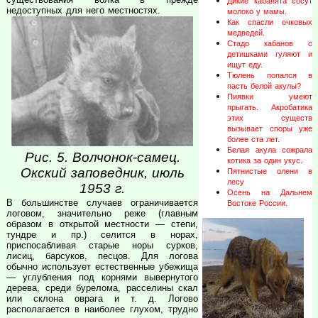
Дикие кабанята сосут
недоступных для него местностях.
молоко у мамы.
Как спасли очковых
медведей.
Стадо кабанов с
детишками гуляют и
ищут еду.
Тюлень попался в
пасть белой акулы?
Пиявки умеют
прыгать. Акробатика
этих существ
вызывает споры уже
более ста лет.
Белая акула сожрала
Рис. 5. Волчонок-самец.
котика за один укус.
Окский заповедник, июль
Пятнистые олени в
лесу
1953 г.
Осень на Дальнем
В большинстве случаев ограничивается
Востоке России.
логовом, значительно реже (главным
образом в открытой местности — степи,
тундре и пр.) селится в норах,
приспосабливая старые норы сурков,
лисиц, барсуков, песцов. Для логова
обычно использует естественные убежища
— углубления под корнями вывернутого
дерева, среди бурелома, расселины скал
или склона оврага и т. д. Логово
располагается в наиболее глухом, трудно