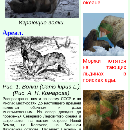
океане.
Играющие волки.
Ареал.
Моржи ютятся
на тающих
льдинах в
поисках еды.
Рис. 1. Волки (Canis lupus L.).
(Рис. A. H. Комарова).
Распространен почти по всему СССР и во
многих местностях до настоящего времени
является обычным и даже
многочисленным. На север доходит до
побережья Северного Ледовитого океана и
встречается на южном острове Новой
Земли, на Колгуеве, на Большом
Ляховском острове. Населяет Сахалин и