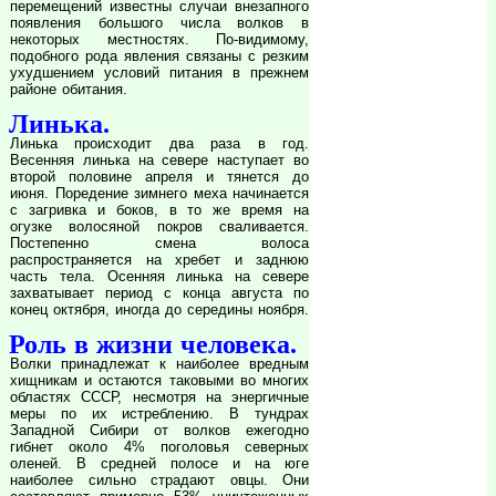
перемещений известны случаи внезапного
появления большого числа волков в
некоторых местностях. По-видимому,
подобного рода явления связаны с резким
ухудшением условий питания в прежнем
районе обитания.
Линька.
Линька происходит два раза в год.
Весенняя линька на севере наступает во
второй половине апреля и тянется до
июня. Поредение зимнего меха начинается
с загривка и боков, в то же время на
огузке волосяной покров сваливается.
Постепенно смена волоса
распространяется на хребет и заднюю
часть тела. Осенняя линька на севере
захватывает период с конца августа по
конец октября, иногда до середины ноября.
Роль в жизни человека.
Волки принадлежат к наиболее вредным
хищникам и остаются таковыми во многих
областях СССР, несмотря на энергичные
меры по их истреблению. В тундрах
Западной Сибири от волков ежегодно
гибнет около 4% поголовья северных
оленей. В средней полосе и на юге
наиболее сильно страдают овцы. Они