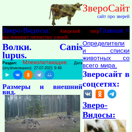
ЗвероСайт
сайт про зверей
Зверо-Видосы:
Главная
≡
Амурский тигр
выслеживает пятнистых оленей.
Определители
Волки. Canis
и списки
lupus.
животных со
Млекопитающие
Раздел:
. Дата
всего мира.
(опубликованно): 27-07-2021 9:49
Зверосайт в
соцсетях:
Размеры и внешний
вид.
Зверо-
Видосы: