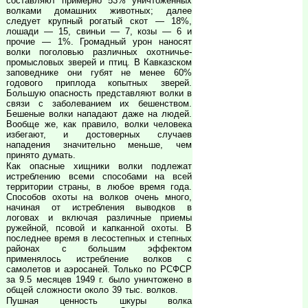
составляют примерно 53% уничтоженных
волками домашних животных; далее
следует крупный рогатый скот — 18%,
лошади — 15, свиньи — 7, козы — 6 и
прочие — 1%. Громадный урон наносят
волки поголовью различных охотничье-
промысловых зверей и птиц. В Кавказском
заповеднике они губят не менее 60%
годового приплода копытных зверей.
Большую опасность представляют волки в
связи с заболеванием их бешенством.
Бешеные волки нападают даже на людей.
Вообще же, как правило, волки человека
избегают, и достоверных случаев
нападения значительно меньше, чем
принято думать.
Как опасные хищники волки подлежат
истреблению всеми способами на всей
территории страны, в любое время года.
Способов охоты на волков очень много,
начиная от истребления выводков в
логовах и включая различные приемы
ружейной, псовой и капканной охоты. В
последнее время в лесостепных и степных
районах с большим эффектом
применялось истребление волков с
самолетов и аэросаней. Только по РСФСР
за 9.5 месяцев 1949 г. было уничтожено в
общей сложности около 39 тыс. волков.
Пушная ценность шкуры волка