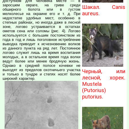
доступном для человека месте — в
заросшем овраге, на гриве среди
Шакал. Canis
обширного болота или в густом
aureus.
мелколесье на окраине его и т. д. При
недостатке удобных мест, особенно в
степных районах, но иногда даже в лесной
зоне, логово устраивается в остатках
ометов сена или соломы (рис. 4). Логово
используется с большим постоянством из
года в год и лишь поголовное истребление
выводка приводит к исчезновению волков
из данного пункта на ряд лет. Постоянное
логово служит лишь на время воспитания
молодых, а в остальное время года волки
ведут более или менее бродячую жизнь.
Однако в средней полосе кочевки не
выходят из пределов охотничьего участка
Черный, или
и только в тундре и степях носят более
лесной, хорек.
широкий характер.
Mustela
(Putorius)
putorius.