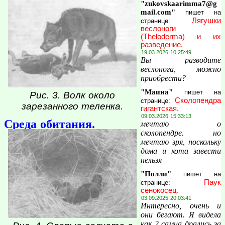
"zukovskaarimma7@g
mail.com"
пишет на
Лягушки
странице:
веслоноги
(Theloderma) и их
разведение.
19.03.2026 10:25:49
Вы разводите
веслонога, можно
приобрести?
"Маина"
пишет на
Рис. 3. Волк около
Сколопендра
странице:
зарезанного теленка.
гигантская.
09.03.2026 15:33:13
Среда обитания.
мечтаю о
сколопендре. но
мечтаю зря, поскольку
дома и кота завести
нельзя
"Полли"
пишет на
Паук
странице:
сенокосец.
03.09.2025 20:03:41
Интересно, очень и
они бегают. Я видела
как 2 самца дрались за