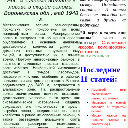
Рис. 4. Слепые волчата в
самку. Победитель
логове в скирде соломы.
спариался. И потом
Воронежская обл., май 1948
долго не отходил от
г.
самки и других не
подпускал
Местообитания весьма разнообразны,
поскольку они приурочены ко всем
"Я верю в то,что они
ландшафтным зонам. Распределение
живы"
пишет на
волка в пределах его обширного ареала
обусловлено в основном наличием
Стеллерова
странице:
достаточного количества диких и
корова командорских
домашних копытных, служащих ему
островов.
пищей, и доступностью их в зимнее
30.03.2025 02:07:53
время. Поэтому многоснежных районов, в
частности сплошных лесных массивов,
Последние
волк избегает. Наибольшей численности
достигает в тундре, лесотундре,
11 статей:
лесостепи и степи, особенно в районах
вольного выпаса домашнего скота. В горах
поднимается до 3400 м, встречается в
альпийской зоне. На распространение
Амурский тигр
волка значительное влияние оказывает
выслеживает
деятельность человека: в то время как
пятнистых оленей.
систематическое истребление хищника
Моржонок с мамой
сокращает его численность и ареал,
плавают в открытом
вырубка лесов, продвижение сельского
океане.
хозяйства в ранее не освоенные районы, а
Моржи ютятся на
также разведение домашнего скота
тающих льдинах в
невольно расширяют возможность
поисках еды.
существования волка в прежде