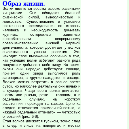
Образ жизни.
Волки являются весьма высоко развитыми
хищниками. Они обладают большой
физической силой, выносливостью и
ловкостью. Существование в условиях
постоянного преследования со стороны
человека и необходимость добывать
крупных, осторожных животных
способствовали непрерывному
совершенствованию высшей нервной
деятельности, которая достигает у волков
значительного уровня развития. Это
находит свое выражение особенно в том,
как успешно волки избегают разного рода
ловушки и добывают себе пищу. Во время
охоты они нередко действуют сообща,
причем одни звери выполняют роль
загонщиков, а другие находятся в засаде.
Волков можно встретить в разное время
суток, но наиболее деятельны они ночью и
в сумерки. Чаще всего волки двигаются
шагом или рысью, реже — галопом, а в
отдельных случаях, на коротком
расстоянии, переходят на карьер. Цепочка
следов отличается прямолинейностью, а
каждый отдельный отпечаток — четкостью
очертаний (рис. 6-8).
Стая волков движется гуськом, точно след
в след, и лишь на поворотах и местах