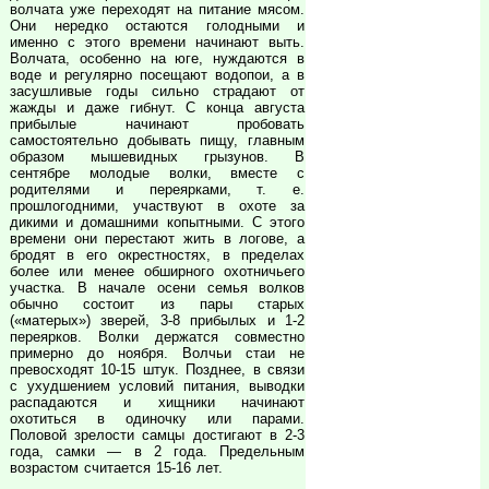
волчата уже переходят на питание мясом.
Они нередко остаются голодными и
именно с этого времени начинают выть.
Волчата, особенно на юге, нуждаются в
воде и регулярно посещают водопои, а в
засушливые годы сильно страдают от
жажды и даже гибнут. С конца августа
прибылые начинают пробовать
самостоятельно добывать пищу, главным
образом мышевидных грызунов. В
сентябре молодые волки, вместе с
родителями и переярками, т. е.
прошлогодними, участвуют в охоте за
дикими и домашними копытными. С этого
времени они перестают жить в логове, а
бродят в его окрестностях, в пределах
более или менее обширного охотничьего
участка. В начале осени семья волков
обычно состоит из пары старых
(«матерых») зверей, 3-8 прибылых и 1-2
переярков. Волки держатся совместно
примерно до ноября. Волчьи стаи не
превосходят 10-15 штук. Позднее, в связи
с ухудшением условий питания, выводки
распадаются и хищники начинают
охотиться в одиночку или парами.
Половой зрелости самцы достигают в 2-3
года, самки — в 2 года. Предельным
возрастом считается 15-16 лет.