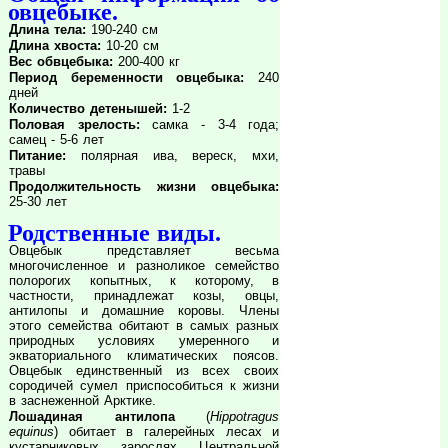
овцебыке.
Длина тела:
190-240 см
Длина хвоста:
10-20 см
Вес обвцебыка:
200-400 кг
Период беременности овцебыка:
240
дней
Количество детенышей:
1-2
Половая зрелость:
самка - 3-4 года;
самец - 5-6 лет
Питание:
полярная ива, вереск, мхи,
травы
Продолжительность жизни овцебыка:
25-30 лет
Родственные виды.
Овцебык представляет весьма
многочисленное и разноликое семейство
полорогих копытных, к которому, в
частности, принадлежат козы, овцы,
антилопы и домашние коровы. Члены
этого семейства обитают в самых разных
природных условиях умеренного и
экваториального климатических поясов.
Овцебык единственный из всех своих
сородичей сумел приспособиться к жизни
в заснеженной Арктике.
Лошадиная антилопа
(
Hippotragus
equinus
) обитает в галерейных лесах и
кустарниковых зарослях Центральной