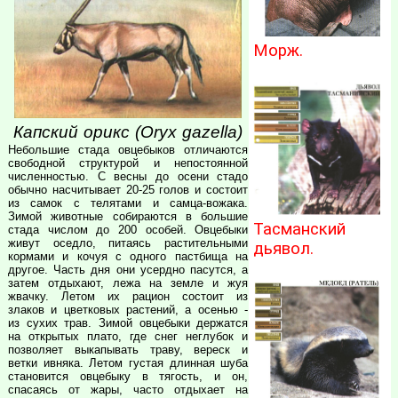
Морж.
Капский орикс (Oryx gazella)
Небольшие стада овцебыков отличаются
свободной структурой и непостоянной
численностью. С весны до осени стадо
обычно насчитывает 20-25 голов и состоит
из самок с телятами и самца-вожака.
Зимой животные собираются в большие
Тасманский
стада числом до 200 особей. Овцебыки
живут оседло, питаясь растительными
дьявол.
кормами и кочуя с одного пастбища на
другое. Часть дня они усердно пасутся, а
затем отдыхают, лежа на земле и жуя
жвачку. Летом их рацион состоит из
злаков и цветковых растений, а осенью -
из сухих трав. Зимой овцебыки держатся
на открытых плато, где снег неглубок и
позволяет выкапывать траву, вереск и
ветки ивняка. Летом густая длинная шуба
становится овцебыку в тягость, и он,
спасаясь от жары, часто отдыхает на