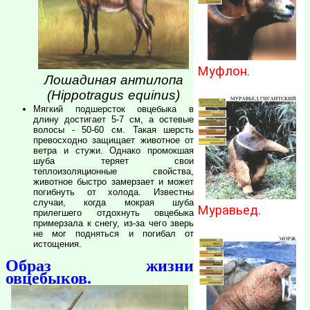
Муфлон.
Лошадиная антилопа
(Hippotragus equinus)
Мягкий подшерсток овцебыка в
длину достигает 5-7 см, а остевые
волосы - 50-60 см. Такая шерсть
превосходно защищает животное от
ветра и стужи. Однако промокшая
шуба теряет свои
теплоизоляционные свойства,
животное быстро замерзает и может
погибнуть от холода. Известны
случаи, когда мокрая шуба
Муравьед.
прилегшего отдохнуть овцебыка
примерзала к снегу, из-за чего зверь
не мог подняться и погибал от
истощения.
Образ жизни
овцебыков.