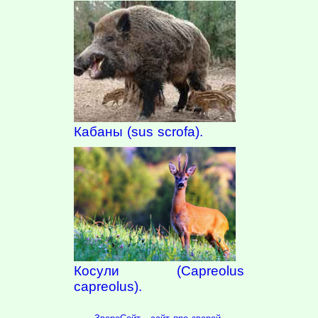
Кабаны (sus scrofa).
Косули (Capreolus
capreolus).