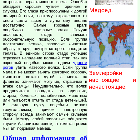
островках нерастаявшего снега. Овцебык
обладает хорошим чутьем, зрением и
Медоед.
слухом. Его глаза приспособлены к долгой
полярной ночи, поэтому отраженного от
снега света звезд и луны ему вполне
достаточно. Самые грозные враги
овцебыков - полярные волки. Почуяв
опасность, стадо занимает
оборонительную позицию. Если группа
достаточно велика, взрослые животные
образуют круг, внутри которого находятся
телята. В едином строю стадо успешно
отражает нападение волчьей стаи, так как
взрослый овцебык может одним
ударом
рогов
убить матерого волка. Если группа
мала и не может занять круговую оборону,
Землеройки
животные встают дугой, а места на
настоящие и
флангах занимают могучие, страшные в
ненастоящие.
атаке самцы. Неудивительно, что волки
предпочитают нападать на одиноких,
старых, больных, ослабленных животных
или пытаются отбить от стада детенышей.
В сильную пургу овцебыки встают
треугольником, причем наветренную
сторону всегда занимают самые сильные
быки. Между собой животные общаются
глухим басовитым ревом, а телята громко
мычат, подзывая мамаш.
Общая информация об