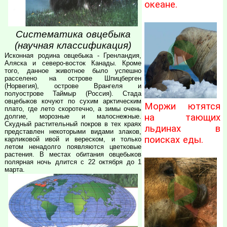
океане.
Систематика овцебыка
(научная классификация)
Исконная родина овцебыка - Гренландия,
Аляска и северо-восток Канады. Кроме
того, данное животное было успешно
расселено на острове Шпицберген
(Норвегия), острове Врангеля и
полуострове Таймыр (Россия). Стада
овцебыков кочуют по сухим арктическим
Моржи ютятся
плато, где лето скоротечно, а зимы очень
на тающих
долгие, морозные и малоснежные.
Скудный растительный покров в тех краях
льдинах в
представлен некоторыми видами злаков,
поисках еды.
карликовой ивой и вереском, и только
летом ненадолго появляются цветковые
растения. В местах обитания овцебыков
полярная ночь длится с 22 октября до 1
марта.