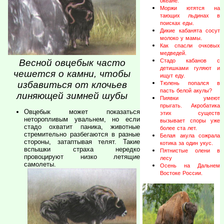
океане.
Моржи ютятся на
тающих льдинах в
поисках еды.
Дикие кабанята сосут
молоко у мамы.
Как спасли очковых
медведей.
Весной овцебык часто
Стадо кабанов с
детишками гуляют и
чешется о камни, чтобы
ищут еду.
избавиться от клочьев
Тюлень попался в
пасть белой акулы?
линяющей зимней шубы
Пиявки умеют
прыгать. Акробатика
Овцебык может показаться
этих существ
неторопливым увальнем, но если
вызывает споры уже
стадо охватит паника, животные
более ста лет.
стремительно разбегаются в разные
Белая акула сожрала
стороны, затаптывая телят. Такие
котика за один укус.
вспышки страха нередко
Пятнистые олени в
провоцируют низко летящие
лесу
самолеты.
Осень на Дальнем
Востоке России.