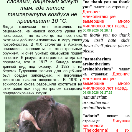
словами, овцебыки живут
"no thank you no thank
you"
пишет на странице:
там, где летом
Древние
температура воздуха не
млекопитающие
превышает 10 °С.
вымершие много
миллионов лет назад.
Люди тысячами лет охотились на
08.08.2026 01:28:41
овцебыков, не нанося особого урона их
no thank you no thank
поголовью, - но только до тех пор, пока
you itself hate slide
охотники добывали животных в меру своих
потребностей. В XIX столетии в Арктике
down itself please please
появились колонисты с огнестрельным
please
оружием, и счет убитых овцебыков пошел
на сотни. В результате огромные стада так
"namatherium
поредели, что в 1917 г. Канада взяла
arsinotherium
данный вид под охрану. В 1927 г. на
arsinoitherium"
пишет
берегах Гудзонова залива для овцебыков
Древние
на странице:
был создан заповедник, и поголовье
млекопитающие
животных начало возрастать. В 1970 г.
вымершие много
эскимосам снова разрешили охотиться на
миллионов лет назад.
этих животных под контролем канадских
08.08.2026 01:27:15
природоохранных служб.
namatherium
arsinotherium
arsinoitherium
"admin"
пишет на
Лягушки
странице:
веслоноги
(Theloderma) и их