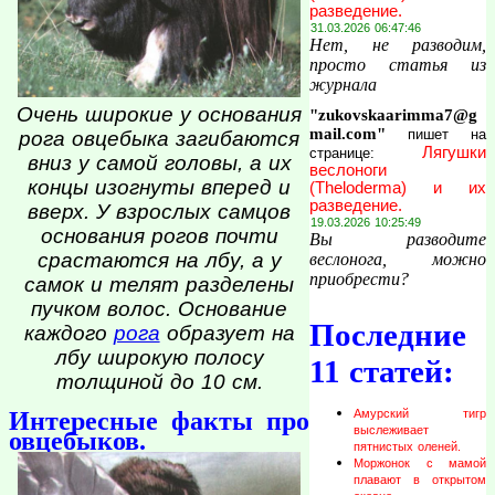
разведение.
31.03.2026 06:47:46
Нет, не разводим,
просто статья из
журнала
Очень широкие у основания
"zukovskaarimma7@g
mail.com"
пишет на
рога овцебыка загибаются
Лягушки
странице:
вниз у самой головы, а их
веслоноги
концы изогнуты вперед и
(Theloderma) и их
разведение.
вверх. У взрослых самцов
19.03.2026 10:25:49
основания рогов почти
Вы разводите
срастаются на лбу, а у
веслонога, можно
приобрести?
самок и телят разделены
пучком волос. Основание
Последние
каждого
рога
образует на
лбу широкую полосу
11 статей:
толщиной до 10 см.
Интересные факты про
Амурский тигр
выслеживает
овцебыков.
пятнистых оленей.
Моржонок с мамой
плавают в открытом