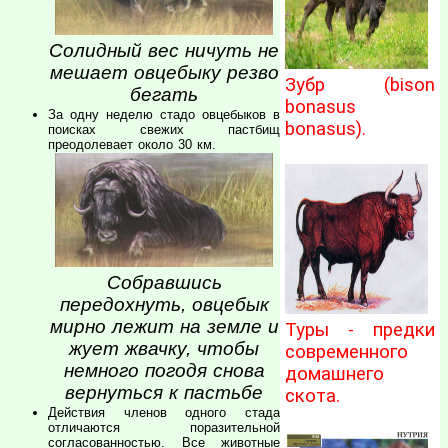
Солидный вес ничуть не
мешает овцебыку резво
Зубр (bison
бегать
bonasus
За одну неделю стадо овцебыков в
bonasus).
поисках свежих пастбищ
преодолевает около 30 км.
Собравшись
передохнуть, овцебык
мирно лежит на земле и
Туры - предки
жует жвачку, чтобы
современного
немного погодя снова
домашнего
вернуться к пастьбе
скота.
Действия членов одного стада
отличаются поразительной
согласованностью. Все животные