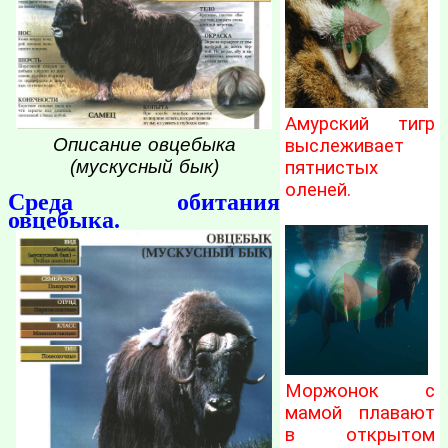
Амурский тигр
Описание овцебыка
выслеживает
(мускусный бык)
пятнистых
оленей.
Среда обитания
овцебыка.
Моржонок с
мамой плавают
в открытом