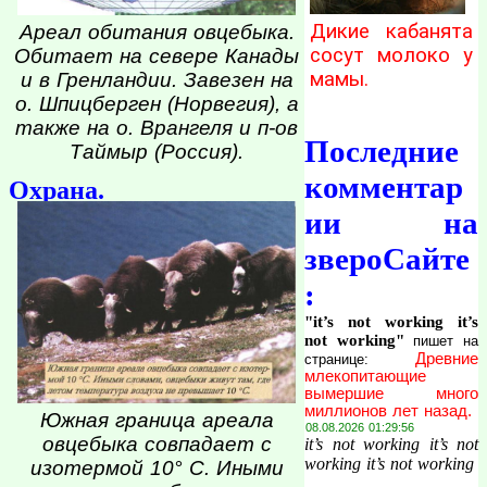
Дикие кабанята
Ареал обитания овцебыка.
сосут молоко у
Обитает на севере Канады
мамы.
и в Гренландии. Завезен на
о. Шпицберген (Норвегия), а
также на о. Врангеля и п-ов
Последние
Таймыр (Россия).
комментар
Охрана.
ии на
звероСайте
:
"it’s not working it’s
not working"
пишет на
Древние
странице:
млекопитающие
вымершие много
миллионов лет назад.
Южная граница ареала
08.08.2026 01:29:56
овцебыка совпадает с
it’s not working it’s not
working it’s not working
изотермой 10° С. Иными