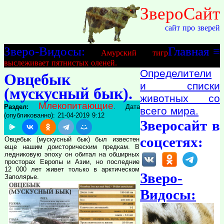
ЗвероСайт
сайт про зверей
Зверо-Видосы:
Главная
≡
Амурский тигр
выслеживает пятнистых оленей.
Определители
Овцебык
и списки
(мускусный бык).
животных со
Млекопитающие
Раздел:
. Дата
всего мира.
(опубликованно): 21-04-2019 9:12
Зверосайт в
соцсетях:
Овцебык (мускусный бык) был известен
еще нашим доисторическим предкам. В
ледниковую эпоху он обитал на обширных
просторах Европы и Азии, но последние
12 000 лет живет только в арктическом
Зверо-
Заполярье.
Видосы: