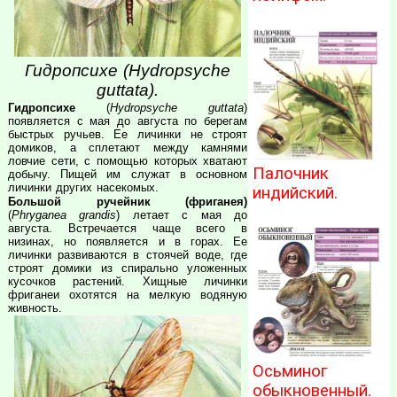
Гидропсихе (Hydropsyche
guttata).
Гидропсихе
(
Hydropsyche guttata
)
появляется с мая до августа по берегам
быстрых ручьев. Ее личинки не строят
домиков, а сплетают между камнями
ловчие сети, с помощью которых хватают
Палочник
добычу. Пищей им служат в основном
личинки других насекомых.
индийский.
Большой ручейник (фриганея)
(
Phryganea grandis
) летает с мая до
августа. Встречается чаще всего в
низинах, но появляется и в горах. Ее
личинки развиваются в стоячей воде, где
строят домики из спирально уложенных
кусочков растений. Хищные личинки
фриганеи охотятся на мелкую водяную
живность.
Осьминог
обыкновенный.