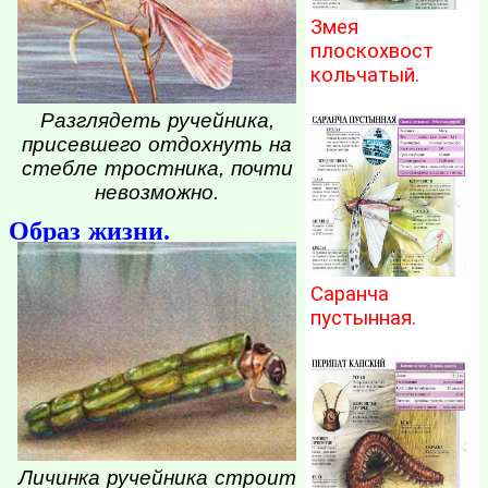
Змея
плоскохвост
кольчатый.
Разглядеть ручейника,
присевшего отдохнуть на
стебле тростника, почти
невозможно.
Образ жизни.
Саранча
пустынная.
Личинка ручейника строит