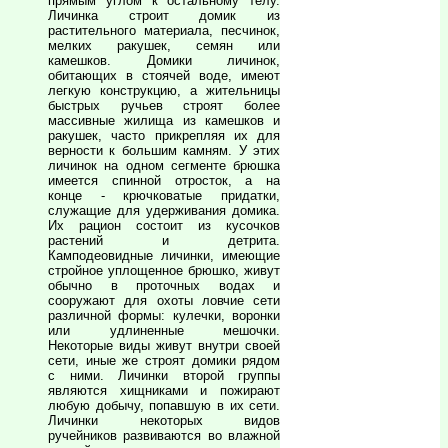
прямым углом к остальному телу.
Личинка строит домик из
растительного материала, песчинок,
мелких ракушек, семян или
камешков. Домики личинок,
обитающих в стоячей воде, имеют
легкую конструкцию, а жительницы
быстрых ручьев строят более
массивные жилища из камешков и
ракушек, часто прикрепляя их для
верности к большим камням. У этих
личинок на одном сегменте брюшка
имеется спинной отросток, а на
конце - крючковатые придатки,
служащие для удерживания домика.
Их рацион состоит из кусочков
растений и детрита.
Камподеовидные личинки, имеющие
стройное уплощенное брюшко, живут
обычно в проточных водах и
сооружают для охоты ловчие сети
различной формы: кулечки, воронки
или удлиненные мешочки.
Некоторые виды живут внутри своей
сети, иные же строят домики рядом
с ними. Личинки второй группы
являются хищниками и пожирают
любую добычу, попавшую в их сети.
Личинки некоторых видов
ручейников развиваются во влажной