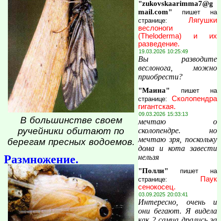
"zukovskaarimma7@g
mail.com"
пишет на
Лягушки
странице:
веслоноги
(Theloderma) и их
разведение.
19.03.2026 10:25:49
Вы разводите
веслонога, можно
приобрести?
"Маина"
пишет на
Сколопендра
странице:
гигантская.
09.03.2026 15:33:13
В большинстве своем
мечтаю о
ручейники обитают по
сколопендре. но
мечтаю зря, поскольку
берегам пресных водоемов.
дома и кота завести
Размножение.
нельзя
"Полли"
пишет на
Паук
странице:
сенокосец.
03.09.2025 20:03:41
Интересно, очень и
они бегают. Я видела
как 2 самца дрались за