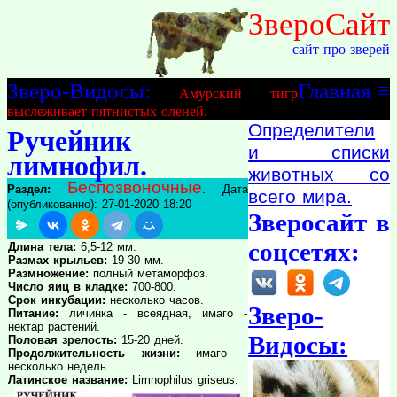
ЗвероСайт
сайт про зверей
Зверо-Видосы:
Главная
≡
Амурский тигр
выслеживает пятнистых оленей.
Определители
Ручейник
и списки
лимнофил.
животных со
Беспозвоночные
Раздел:
. Дата
всего мира.
(опубликованно): 27-01-2020 18:20
Зверосайт в
соцсетях:
Длина тела:
6,5-12 мм.
Размах крыльев:
19-30 мм.
Размножение:
полный метаморфоз.
Число яиц в кладке:
700-800.
Срок инкубации:
несколько часов.
Зверо-
Питание:
личинка - всеядная, имаго -
нектар растений.
Видосы:
Половая зрелость:
15-20 дней.
Продолжительность жизни:
имаго -
несколько недель.
Латинское название:
Limnophilus griseus.