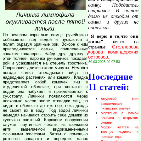
самку. Победитель
спариался. И потом
Личинка лимнофила
долго не отходил от
окукливается после пятой
самки и других не
подпускал
линьки.
По вечерам взрослые самцы ручейников
"Я верю в то,что они
собираются над водой и пускаются в
живы"
пишет на
полет, образуя брачные рои. Вскоре к ним
Стеллерова
странице:
присоединяются самки, привлеченные
корова командорских
запахом кавалеров. Найдя друг дружку в
островов.
этой толчее, парочка ручейников покидает
30.03.2025 02:07:53
рой и усаживается на стебель тростника.
Спаривание длится около минуты. Немного
погодя самка откладывает яйца на
Последние
надводных растениях или камнях. Кладка
представляет собой комочек яиц в
11 статей:
студенистой оболочке; при контакте с
водой она набухает и приклеивается к
субстрату. Личинки появляются через
Амурский тигр
несколько часов после откладки яиц, но
выслеживает
сидят в оболочке до тех пор, пока дождь
пятнистых оленей.
не смоет их в воду. Под водой личинки
Моржонок с мамой
немедля начинают строить себе домики из
плавают в открытом
кусочков растений. Каркасом сооружения
океане.
служит паутинный чехлик из шелковой
Моржи ютятся на
нити, выделяемой видоизмененными
тающих льдинах в
слюнными железами. Затем с помощью
поисках еды.
ротового аппарата и передних лапок