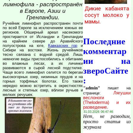
лимнофила - распространён
Дикие кабанята
в Европе, Азии и
сосут молоко у
Гренландии.
мамы.
Ручейник лимнофил распространен почти
по всей Европе за исключением южных ее
регионов. Обширный ареал насекомого
простирается от Исландии и Гренландии
Последние
на крайнем севере до Аравийского
полуострова на юге,
Кавказских гор
и
комментар
Сибири на востоке. Жизнь ручейников
тесно связана с водной средой. Лишь
ии на
немногие виды приспособились к обитанию
во влажных лесах, а их личинки
развиваются в сырой лесной подстилке.
звероСайте
Чаще всего лимнофил селится по берегам
высокогорных озер, низинных прудов и на
:
горных торфяных болотах. Его также
нередко можно встретить в окрестностях
"admin"
пишет на
лесных и степных озер, вблизи ручьев и
Лягушки
странице:
мелких речушек.
веслоноги
(Theloderma) и их
разведение.
31.03.2026 06:47:46
Нет, не разводим,
просто статья из
журнала