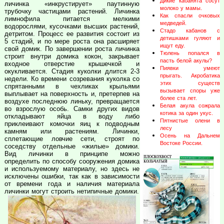
Дикие кабанята сосут
личинка «инкрустирует» паутинную
молоко у мамы.
трубочку частицами растений. Личинка
Как спасли очковых
лимнофила питается мелкими
медведей.
водорослями, кусочками высших растений,
Стадо кабанов с
детритом. Процесс ее развития состоит из
детишками гуляют и
5 стадий, и по мере роста она расширяет
ищут еду.
свой домик. По завершении роста личинка
Тюлень попался в
строит внутри домика кокон, закрывает
пасть белой акулы?
входное отверстие крышечкой и
Пиявки умеют
окукливается. Стадия куколки длится 2-3
прыгать. Акробатика
недели. Ко времени созревания куколка со
этих существ
спрятанными в чехликах крыльями
вызывает споры уже
выплывает на поверхность и, претерпев на
более ста лет.
воздухе последнюю линьку, превращается
Белая акула сожрала
во взрослую особь. Самки других видов
котика за один укус.
откладывают яйца в воду либо
Пятнистые олени в
приклеивают комочки яиц к подводным
лесу
камням или растениям. Личинки,
Осень на Дальнем
сплетающие ловчие сети, строят по
Востоке России.
соседству отдельные «жилые» домики.
Вид личинки в принципе можно
определить по способу сооружения домика
и используемому материалу, но здесь не
исключены ошибки, так как в зависимости
от времени года и наличия материала
личинки могут строить нетипичные домики.