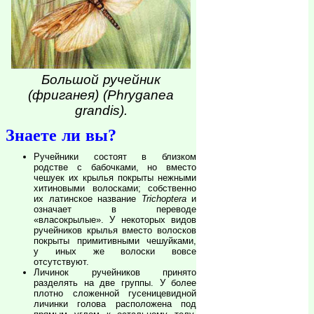
Большой ручейник
(фриганея) (Phryganea
grandis).
Знаете ли вы?
Ручейники состоят в близком
родстве с бабочками, но вместо
чешуек их крылья покрыты нежными
хитиновыми волосками; собственно
их латинское название
Trichoptera
и
означает в переводе
«власокрылые». У некоторых видов
ручейников крылья вместо волосков
покрыты примитивными чешуйками,
у иных же волоски вовсе
отсутствуют.
Личинок ручейников принято
разделять на две группы. У более
плотно сложенной гусеницевидной
личинки голова расположена под