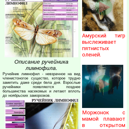
Амурский тигр
выслеживает
пятнистых
оленей.
Описание ручейника
лимнофила.
Ручейник лимнофил - невзрачное на вид
членистоногое существо, которое трудно
заметить даже среди бела дня. Взрослые
ручейники появляются позднее
большинства насекомых и летают вплоть
до ноябрьских заморозков.
Моржонок с
мамой плавают
в открытом