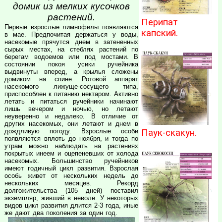
домик из мелких кусочков
растений.
Перипат
Первые взрослые лимнофилы появляются
капский.
в мае. Предпочитая держаться у воды,
насекомые прячутся днем в затененных
сырых местах, на стеблях растений по
берегам водоемов или под мостами. В
состоянии покоя усики ручейника
выдвинуты вперед, а крылья сложены
домиком на спине. Ротовой аппарат
насекомого лижуще-сосущего типа,
приспособлен к питанию нектаром. Активно
летать и питаться ручейники начинают
лишь вечером и ночью, но летают
неуверенно и недалеко. В отличие от
других насекомых, они летают и днем в
Паук-скакун.
дождливую погоду. Взрослые особи
появляются вплоть до ноября, и тогда по
утрам можно наблюдать на растениях
покрытых инеем и оцепеневших от холода
насекомых. Большинство ручейников
имеют годичный цикл развития. Взрослая
особь живет от нескольких недель до
нескольких месяцев. Рекорд
долгожительства (105 дней) поставил
экземпляр, живший в неволе. У некоторых
видов цикл развития длится 2-3 года, иные
же дают два поколения за один год.