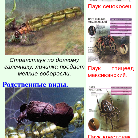
Паук сенокосец.
Странствуя по донному
галечнику, личинка поедает
Паук птицеед
мелкие водоросли.
мексиканский.
Родственные виды.
Паук крестовик.