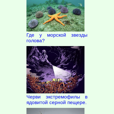
Где у морской звезды
голова?
Черви экстремофилы в
ядовитой серной пещере.