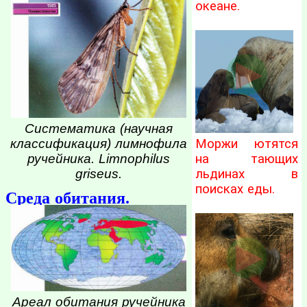
океане.
Систематика (научная
классификация) лимнофила
Моржи ютятся
ручейника. Limnophilus
на тающих
griseus.
льдинах в
поисках еды.
Среда обитания.
Ареал обитания ручейника