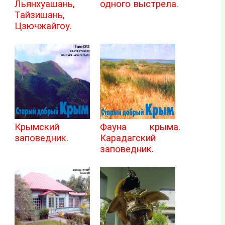
Льянхуашань,
одного выстрела.
Тайзишань,
Цзючжайгоу.
Крымский
Фауна крыма.
заповедник.
Карадагский
заповедник.