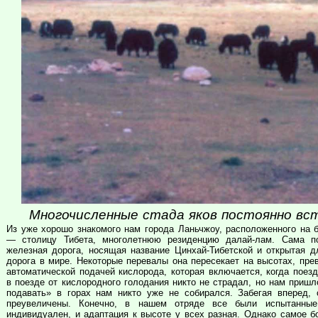
Многочисленные стада яков постоянно вст
Из уже хорошо знакомого нам города Ланьчжоу, расположенного на 
— столицу Тибета, многолетнюю резиденцию далай-лам. Сама п
железная дорога, носящая название Цинхай-Тибетской и открытая д
дорога в мире. Некоторые перевалы она пересекает на высотах, пр
автоматической подачей кислорода, которая включается, когда поез
в поезде от кислородного голодания никто не страдал, но нам пришл
подавать» в горах нам никто уже не собирался. Забегая вперед, 
преувеличены. Конечно, в нашем отряде все были испытанные
индивидуален, и адаптация к высоте у всех разная. Однако самое 