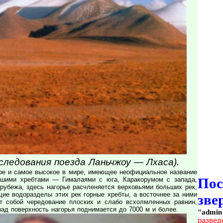
следования поезда Ланьчжоу — Лхаса).
шое и самое высокое в мире, имеющее неофициальное название
По
йшими хребтами — Гималаями с юга, Каракорумом с запада,
 рубежа, здесь нагорье расчленяется верховьями больших рек,
щие водоразделы этих рек горные хребты, а восточнее за ними
зве
ет собой чередование плоских и слабо всхолмленных равнин,
ад поверхность нагорья поднимается до 7000 м и более.
"admin
развед