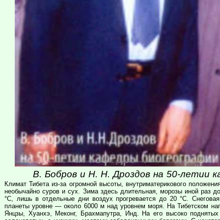
В. Бобров и Н. Н. Дроздов на 50-летии 
Климат Тибета из-за огромной высоты, внутриматерикового положени
необычайно суров и сух. Зима здесь длительная, морозы иной раз д
°С, лишь в отдельные дни воздух прогревается до 20 °С. Снегова
планеты уровне — около 6000 м над уровнем моря. На Тибетском наг
Янцзы, Хуанхэ, Меконг, Брахмапутра, Инд. На его высоко поднятых