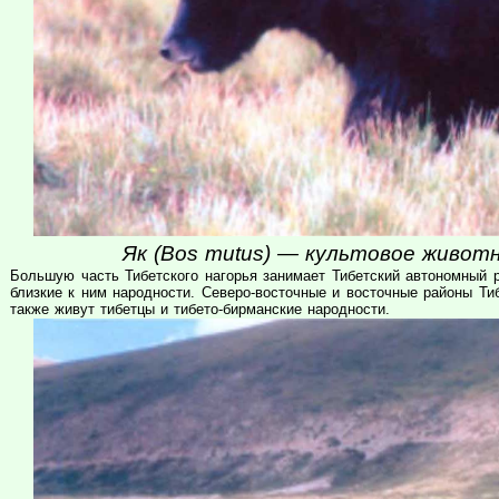
Як (Bos mutus) — культовое живот
Большую часть Тибетского нагорья занимает Тибетский автономный 
близкие к ним народности. Северо-восточные и восточные районы Ти
также живут тибетцы и тибето-бирманские народности.