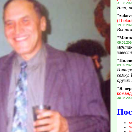
31.03.202
Нет, н
"zukov
(Thelod
19.03.202
Вы раз
"Маин
09.03.202
мечтаю
завести
"Полл
03.09.202
Интере
самку.
других 
"Я вер
команд
30.03.202
Пос
А
М
М