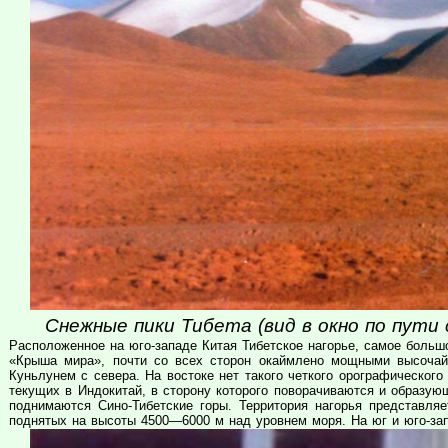
Снежные пики Тибета (вид в окно по пути 
Расположенное на юго-западе Китая Тибетское нагорье, самое боль
«Крыша мира», почти со всех сторон окаймлено мощными высоча
Куньлунем с севера. На востоке нет такого четкого орографического
текущих в Индокитай, в сторону которого поворачиваются и образую
поднимаются Сино-Тибетские горы. Территория нагорья представля
поднятых на высоты 4500—6000 м над уровнем моря. На юг и юго-зап