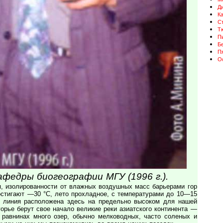
Д
К
Ст
Т
П
Бе
П
О
кафедры биогеографии МГУ (1996 г.).
я, изолированности от влажных воздушных масс барьерами гор
остигают —30 °С, лето прохладное, с температурами до 10—15
я линия расположена здесь на предельно высоком для нашей
орье берут свое начало великие реки азиатского континента —
 равнинах много озер, обычно мелководных, часто соленых и