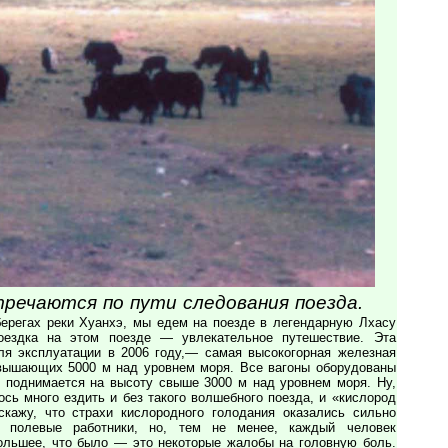
речаются по пути следования поезда.
берегах реки Хуанхэ, мы едем на поезде в легендарную Лхасу
оездка на этом поезде — увлекательное путешествие. Эта
ля эксплуатации в 2006 году,— самая высокогорная железная
евышающих 5000 м над уровнем моря. Все вагоны оборудованы
д поднимается на высоту свыше 3000 м над уровнем моря. Ну,
ось много ездить и без такого волшебного поезда, и «кислород
скажу, что страхи кислородного голодания оказались сильно
 полевые работники, но, тем не менее, каждый человек
большее, что было — это некоторые жалобы на головную боль.