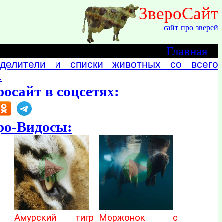
ЗвероСайт
сайт про зверей
Главная
≡
делители и списки животных со всего
.
росайт в соцсетях:
ро-Видосы:
Амурский тигр
Моржонок с