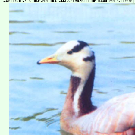
солоноватых, с низкими, местами заболоченными берегами. С некото