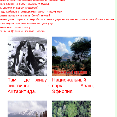
икие кабанята сосут молоко у мамы.
ак спасли очковых медведей.
адо кабанов с детишками гуляют и ищут еду.
юлень попался в пасть белой акулы?
иявки умеют прыгать. Акробатика этих существ вызывает споры уже более ста лет.
лая акула сожрала котика за один укус.
ятнистые олени в лесу
сень на Дальнем Востоке России.
Там где живут
Национальный
пингвины -
парк Аваш,
Антарктида.
Эфиопия.