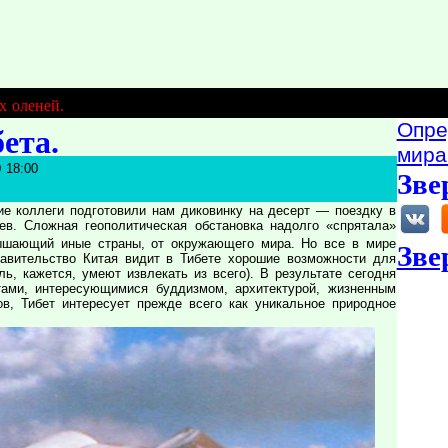
х оленей.
Опре
ета.
мира
0 18:00
Зве
е коллеги подготовили нам диковинку на десерт — поездку в
ев. Сложная геополитическая обстановка надолго «спрятала»
вышающий иные страны, от окружающего мира. Но все в мире
Зве
равительство Китая видит в Тибете хорошие возможности для
ь, кажется, умеют извлекать из всего). В результате сегодня
тами, интересующимися буддизмом, архитектурой, жизненным
ов, Тибет интересует прежде всего как уникальное природное