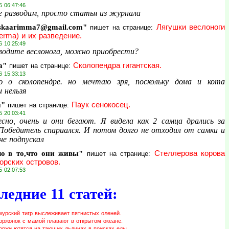
6 06:47:46
е разводим, просто статья из журнала
skaarimma7@gmail.com"
Лягушки веслоноги
пишет на странице:
erma) и их разведение.
6 10:25:49
водите веслонога, можно приобрести?
а"
Сколопендра гигантская.
пишет на странице:
6 15:33:13
 о сколопендре. но мечтаю зря, поскольку дома и кота
 нельзя
и"
Паук сенокосец.
пишет на странице:
5 20:03:41
сно, очень и они бегают. Я видела как 2 самца дрались за
 Победитель спариался. И потом долго не отходил от самки и
не подпускал
ю в то,что они живы"
Стеллерова корова
пишет на странице:
орских островов.
5 02:07:53
ледние 11 статей:
мурский тигр выслеживает пятнистых оленей.
оржонок с мамой плавают в открытом океане.
оржи ютятся на тающих льдинах в поисках еды.