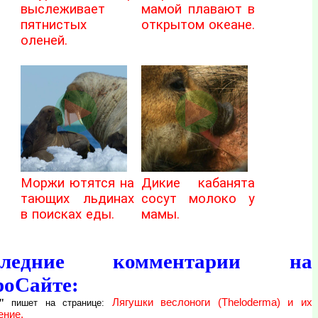
выслеживает
мамой плавают в
пятнистых
открытом океане.
оленей.
Моржи ютятся на
Дикие кабанята
тающих льдинах
сосут молоко у
в поисках еды.
мамы.
следние комментарии на
роСайте:
"
Лягушки веслоноги (Theloderma) и их
пишет на странице:
ение.