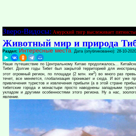
Зверо-Видосы:
Амурский тигр выслеживает пятнисты
Животный мир и природа Тиб
Интересные места
Раздел:
. Дата (опубликованно): 28-10-202
Наше путешествие по Центральному Китаю продолжалось... Китайски
Тибет. Долгие годы Тибет был закрытой территорией для иностранц
2
этот огромный регион, по площади (2 млн. км
) во много раз пре
течет, все меняется, глобализация проникает и сюда. И вот уже п
привлечения туристов и извлечения прибыли (а в этой стране прибыл
тибетские города и монастыри просто наводнены западными турис
укладом и другими особенностями этого региона. Ну а нас, зоолог
явление.