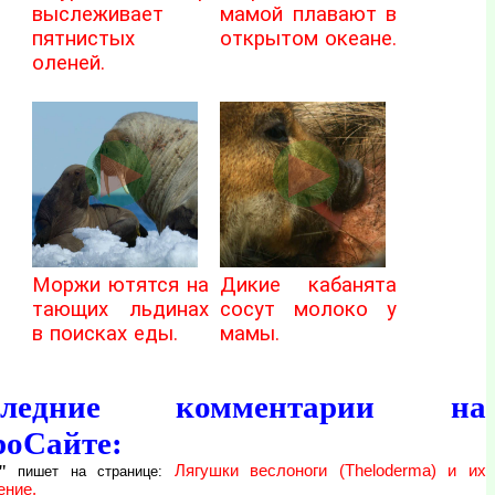
выслеживает
мамой плавают в
пятнистых
открытом океане.
оленей.
Моржи ютятся на
Дикие кабанята
тающих льдинах
сосут молоко у
в поисках еды.
мамы.
следние комментарии на
роСайте:
"
Лягушки веслоноги (Theloderma) и их
пишет на странице:
ение.