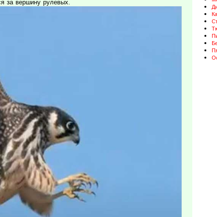
я за вершину рулевых.
Д
К
Ст
Т
П
Бе
П
О