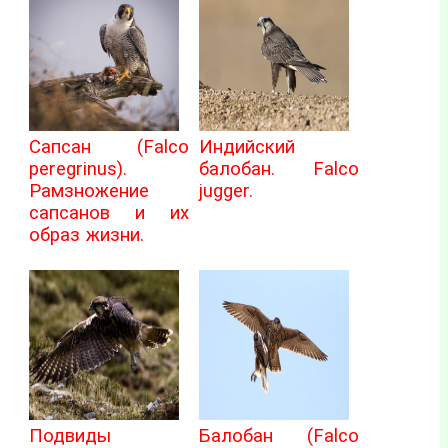
Сапсан (Falco
Индийский
peregrinus).
балобан. Falco
Рамзножение
jugger.
сапсанов и их
образ жизни.
Подвиды
Балобан (Falco