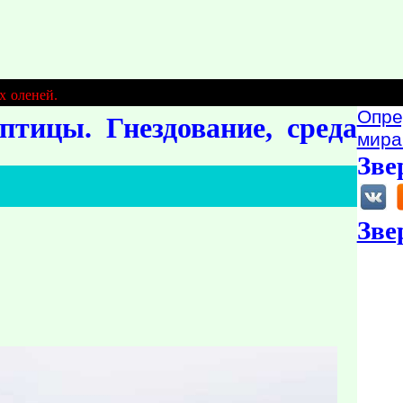
х оленей.
Опре
тицы. Гнездование, среда
мира
Зве
Зве