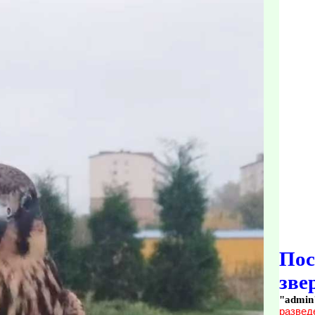
По
зве
"admin
развед