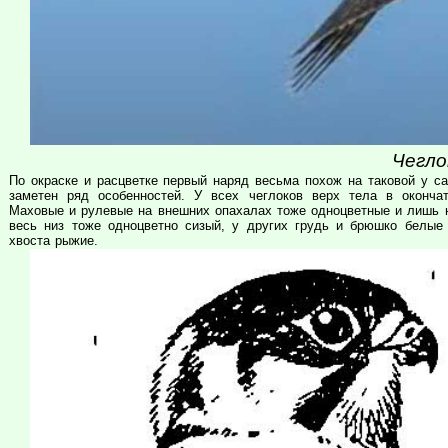
Чегло
По окраске и расцветке первый наряд весьма похож на таковой у са
заметен ряд особенностей. У всех чеглоков верх тела в окончат
Маховые и рулевые на внешних опахалах тоже одноцветные и лишь н
весь низ тоже одноцветно сизый, у других грудь и брюшко белы
хвоста рыжие.