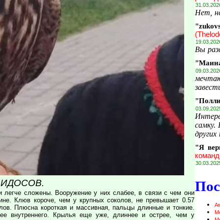
31.03.202
Нет, н
"zukov
(Thelod
19.03.202
Вы раз
"Маин
09.03.202
мечтаю
завести
"Полл
03.09.202
Интере
самку.
других 
"Я вер
команд
30.03.202
ВИДОСОВ.
Пос
и легче сложены. Вооружение у них слабее, в связи с чем они
не. Клюв короче, чем у крупных соколов, не превышает 0.57
А
лов. Плюсна короткая и массивная, пальцы длинные и тонкие.
М
ее внутреннего. Крылья еще уже, длиннее и острее, чем у
М