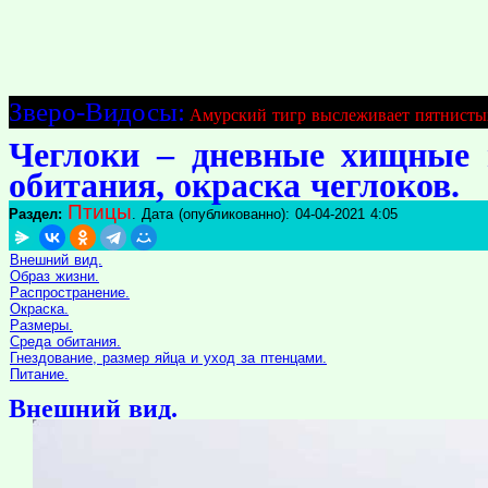
Зверо-Видосы:
Амурский тигр выслеживает пятнисты
Чеглоки – дневные хищные п
обитания, окраска чеглоков.
Птицы
Раздел:
. Дата (опубликованно): 04-04-2021 4:05
Внешний вид.
Образ жизни.
Распространение.
Окраска.
Размеры.
Среда обитания.
Гнездование, размер яйца и уход за птенцами.
Питание.
Внешний вид.