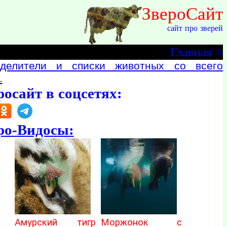
ЗвероСайт
сайт про зверей
Главная
≡
делители и списки животных со всего
.
росайт в соцсетях:
ро-Видосы:
Амурский тигр
Моржонок с