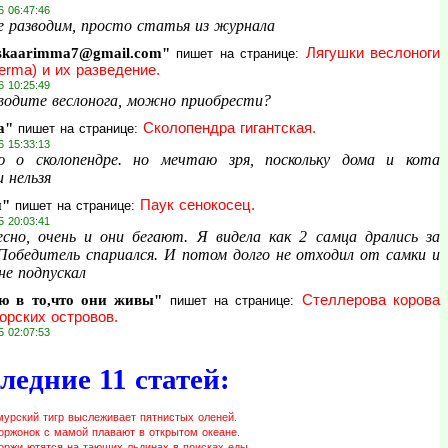
6 06:47:46
е разводим, просто статья из журнала
skaarimma7@gmail.com"
Лягушки веслоноги
пишет на странице:
erma) и их разведение.
6 10:25:49
водите веслонога, можно приобрести?
а"
Сколопендра гигантская.
пишет на странице:
6 15:33:13
 о сколопендре. но мечтаю зря, поскольку дома и кота
 нельзя
и"
Паук сенокосец.
пишет на странице:
5 20:03:41
сно, очень и они бегают. Я видела как 2 самца дрались за
 Победитель спариался. И потом долго не отходил от самки и
не подпускал
ю в то,что они живы"
Стеллерова корова
пишет на странице:
орских островов.
5 02:07:53
ледние 11 статей:
мурский тигр выслеживает пятнистых оленей.
оржонок с мамой плавают в открытом океане.
оржи ютятся на тающих льдинах в поисках еды.