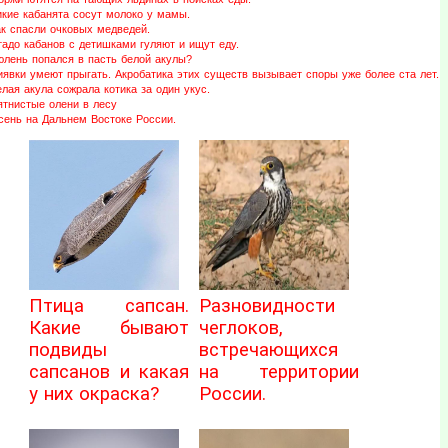
икие кабанята сосут молоко у мамы.
ак спасли очковых медведей.
адо кабанов с детишками гуляют и ищут еду.
юлень попался в пасть белой акулы?
иявки умеют прыгать. Акробатика этих существ вызывает споры уже более ста лет.
лая акула сожрала котика за один укус.
ятнистые олени в лесу
сень на Дальнем Востоке России.
Птица сапсан.
Разновидности
Какие бывают
чеглоков,
подвиды
встречающихся
сапсанов и какая
на территории
у них окраска?
России.