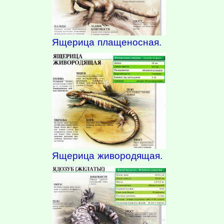
Ящерица плащеносная.
Ящерица живородящая.