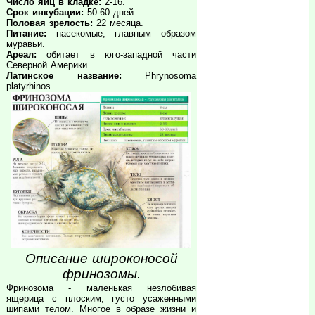
Число яиц в кладке:
2-16.
Срок инкубации:
50-60 дней.
Половая зрелость:
22 месяца.
Питание:
насекомые, главным образом
муравьи.
Ареал:
обитает в юго-западной части
Северной Америки.
Латинское название:
Phrynosoma
platyrhinos.
Описание широконосой
фринозомы.
Фринозома - маленькая незлобивая
ящерица с плоским, густо усаженными
шипами телом. Многое в образе жизни и