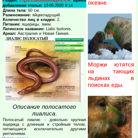
Раздел:
.
Время
океане.
добавления статьи:
13-05-2020 9:14
Длина тела:
60 см.
Размножение:
яйцекладущий.
Количество яиц в кладке:
2.
Питание:
ящерицы, змеи.
Латинское название:
Lialis burtonis.
Ареал:
Австралия и Новая Гвинея.
Моржи ютятся
на тающих
льдинах в
поисках еды.
Описание полосатого
лиалиса.
Полосатый лиалис - довольно крупная
ящерица с длинным и стройным телом,
питающаяся исключительно другими
рептилиями.