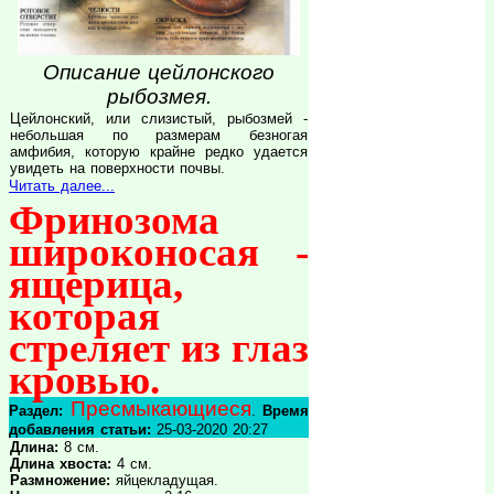
Описание цейлонского
рыбозмея.
Цейлонский, или слизистый, рыбозмей -
небольшая по размерам безногая
амфибия, которую крайне редко удается
увидеть на поверхности почвы.
Читать далее...
Фринозома
широконосая -
ящерица,
которая
стреляет из глаз
кровью.
Пресмыкающиеся
Раздел:
.
Время
добавления статьи:
25-03-2020 20:27
Длина:
8 см.
Длина хвоста:
4 см.
Размножение:
яйцекладущая.