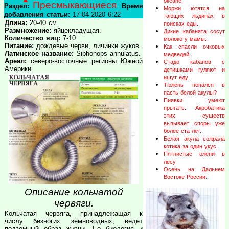
океане.
Пресмыкающиеся
Раздел:
.
Время
Моржи ютятся на
добавления статьи:
17-04-2020 6:22
тающих льдинах в
Длина:
20-40 см.
поисках еды.
Размножение:
яйцекладущая.
Дикие кабанята сосут
Количество яиц:
7-10.
молоко у мамы.
Питание:
дождевые черви, личинки жуков.
Как спасли очковых
Латинское название:
Siphonops annulatus.
медведей.
Ареал:
северо-восточные регионы Южной
Стадо кабанов с
Америки.
детишками гуляют и
ищут еду.
Тюлень попался в
пасть белой акулы?
Пиявки умеют
прыгать. Акробатика
этих существ
вызывает споры уже
более ста лет.
Белая акула сожрала
котика за один укус.
Пятнистые олени в
лесу
Осень на Дальнем
Востоке России.
Описание кольчатой
червяги.
Кольчатая червяга, принадлежащая к
числу безногих земноводных, ведет
подземный образ жизни. Ее биология и