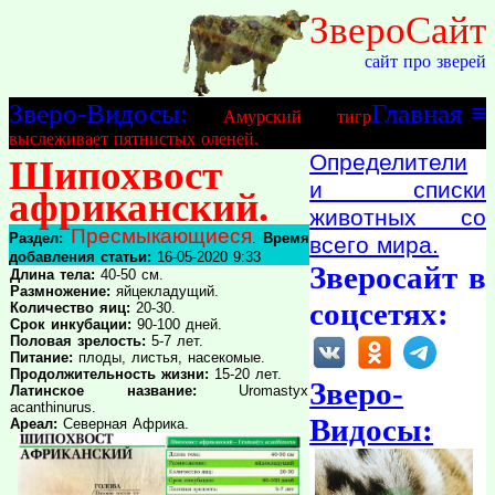
ЗвероСайт
сайт про зверей
Зверо-Видосы:
Главная
≡
Амурский тигр
выслеживает пятнистых оленей.
Определители
Шипохвост
и списки
африканский.
животных со
Пресмыкающиеся
Раздел:
.
Время
всего мира.
добавления статьи:
16-05-2020 9:33
Зверосайт в
Длина тела:
40-50 см.
Размножение:
яйцекладущий.
соцсетях:
Количество яиц:
20-30.
Срок инкубации:
90-100 дней.
Половая зрелость:
5-7 лет.
Питание:
плоды, листья, насекомые.
Продолжительность жизни:
15-20 лет.
Зверо-
Латинское название:
Uromastyx
acanthinurus.
Видосы:
Ареал:
Северная Африка.