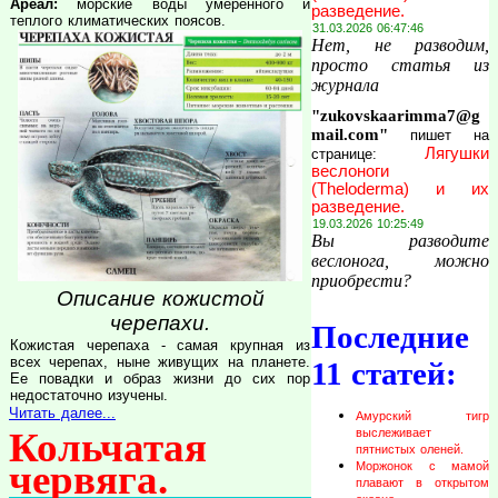
Ареал:
морские воды умеренного и
разведение.
теплого климатических поясов.
31.03.2026 06:47:46
Нет, не разводим,
просто статья из
журнала
"zukovskaarimma7@g
mail.com"
пишет на
Лягушки
странице:
веслоноги
(Theloderma) и их
разведение.
19.03.2026 10:25:49
Вы разводите
веслонога, можно
приобрести?
Описание кожистой
черепахи.
Последние
Кожистая черепаха - самая крупная из
всех черепах, ныне живущих на планете.
11 статей:
Ее повадки и образ жизни до сих пор
недостаточно изучены.
Читать далее...
Амурский тигр
Кольчатая
выслеживает
пятнистых оленей.
червяга.
Моржонок с мамой
плавают в открытом