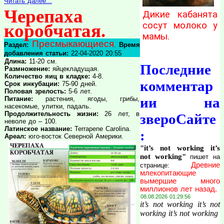
Читать далее...
Черепаха
Дикие кабанята
сосут молоко у
коробчатая.
мамы.
Пресмыкающиеся
Раздел:
.
Время
добавления статьи:
22-04-2020 20:55
Длина:
11-20 см.
Последние
Размножение:
яйцекладущая.
Количество яиц в кладке:
4-8.
комментар
Срок инкубации:
75-90 дней.
Половая зрелость:
5-6 лет.
ии на
Питание:
растения, ягоды, грибы,
насекомые, улитки, падаль.
Продолжительность жизни:
26 лет, в
звероСайте
неволе до – 100.
Латинское название:
Terrapene Carolina.
:
Ареал:
юго-восток Северной Америки.
"it’s not working it’s
not working"
пишет на
Древние
странице:
млекопитающие
вымершие много
миллионов лет назад.
08.08.2026 01:29:56
it’s not working it’s not
working it’s not working