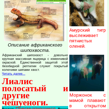
Амурский тигр
выслеживает
пятнистых
Описание африканского
оленей.
шипохвоста.
Африканский шипохвост - довольно
крупная массивная ящерица с изменчивой
окраской. Единственной защитой этой
безобидной рептилии служит покрытый
колючими шипами хвост.
Читать далее...
Лиалис
полосатый и
другие
Моржонок с
чешуеноги.
мамой плавают
в открытом
Пресмыкающиеся