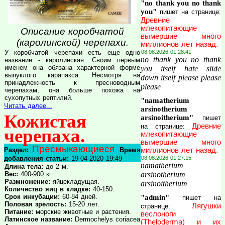
"no thank you no thank
you"
пишет на странице:
Древние
млекопитающие
Описание коробчатой
вымершие много
(каролинской) черепахи.
миллионов лет назад.
08.08.2026 01:28:41
У коробчатой черепахи есть еще одно
no thank you no thank
название - каролинская. Своим первым
именем она обязана характерной форме
you itself hate slide
выпуклого карапакса. Несмотря на
down itself please please
принадлежность к пресноводным
please
черепахам, она больше похожа на
сухопутных рептилий.
"namatherium
Читать далее...
arsinotherium
Кожистая
arsinoitherium"
пишет
Древние
на странице:
черепаха.
млекопитающие
вымершие много
Пресмыкающиеся
миллионов лет назад.
Раздел:
.
Время
08.08.2026 01:27:15
добавления статьи:
19-04-2020 19:49
namatherium
Длина тела:
до 2 м.
arsinotherium
Вес:
400-900 кг.
Размножение:
яйцекладущая.
arsinoitherium
Количество яиц в кладке:
40-150.
Срок инкубации:
60-84 дней.
"admin"
пишет на
Половая зрелость:
15-20 лет.
Лягушки
странице:
Питание:
морские животные и растения.
веслоноги
Латинское название:
Dermochelys coriacea
(Theloderma) и их