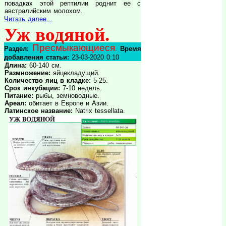
повадках этой рептилии роднит ее с
австралийским молохом.
Читать далее...
Уж водяной.
Пресмыкающиеся
Раздел:
.
Время
добавления статьи:
23-03-2020 0:10
Длина:
60-140 см.
Размножение:
яйцекладущий.
Количество яиц в кладке:
5-25.
Срок инкубации:
7-10 недель.
Питание:
рыбы, земноводные.
Ареал:
обитает в Европе и Азии.
Латинское название:
Natrix tessellata.