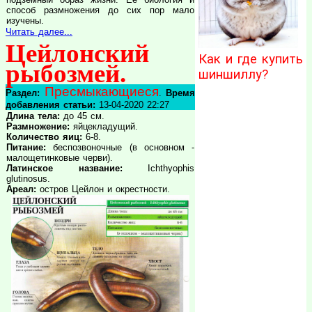
способ размножения до сих пор мало
изучены.
Читать далее...
Цейлонский
Как и где купить
рыбозмей.
шиншиллу?
Пресмыкающиеся
Раздел:
.
Время
добавления статьи:
13-04-2020 22:27
Длина тела:
до 45 см.
Размножение:
яйцекладущий.
Количество яиц:
6-8.
Питание:
беспозвоночные (в основном -
малощетинковые черви).
Латинское название:
Ichthyophis
glutinosus.
Ареал:
остров Цейлон и окрестности.