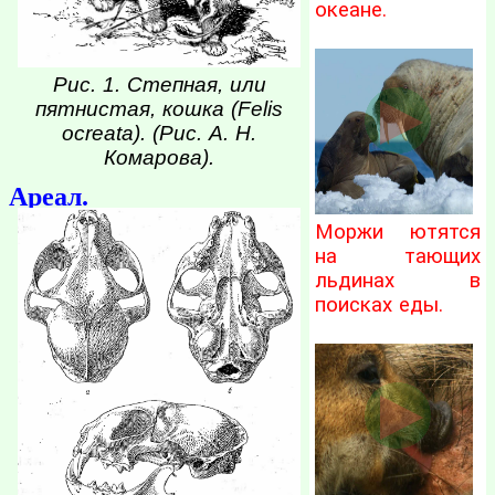
океане.
Рис. 1. Степная, или
пятнистая, кошка (Felis
ocreata). (Рис. А. Н.
Комарова).
Ареал.
Моржи ютятся
на тающих
льдинах в
поисках еды.