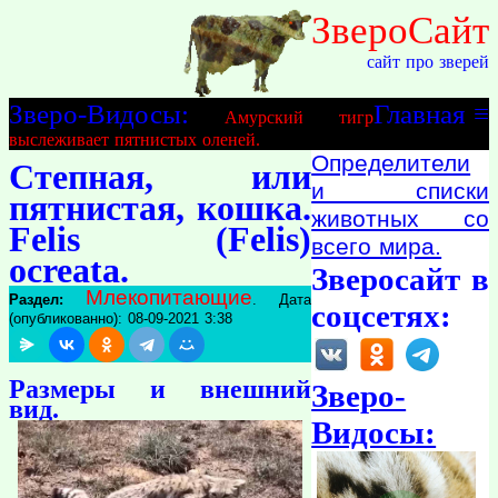
ЗвероСайт
сайт про зверей
Зверо-Видосы:
Главная
≡
Амурский тигр
выслеживает пятнистых оленей.
Определители
Степная, или
и списки
пятнистая, кошка.
животных со
Felis (Felis)
всего мира.
ocreata.
Зверосайт в
Млекопитающие
Раздел:
. Дата
соцсетях:
(опубликованно): 08-09-2021 3:38
Размеры и внешний
Зверо-
вид.
Видосы: