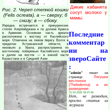
Дикие кабанята
Рис. 2. Череп степной кошки
сосут молоко у
(Felis ocreata). а — сверху; б
мамы.
— снизу; в — сбоку.
Изредка встречается в прикуринских
степях Азербайджана и по долине Аракса
Последние
в Армении. Основная часть ареала
расположена к востоку от Каспийского
моря. Отмечена на левом берегу Волги в
комментар
пределах Астраханской области, в
низовьях р. Урала, распространена по
ии на
восточному побережью Каспийского моря
и далее на восток — в южной части
звероСайте
Казахстана и в Средней Азии.
:
"admin"
пишет на
Лягушки
странице:
веслоноги
(Theloderma) и их
разведение.
31.03.2026 06:47:46
Нет, не разводим,
просто статья из
журнала