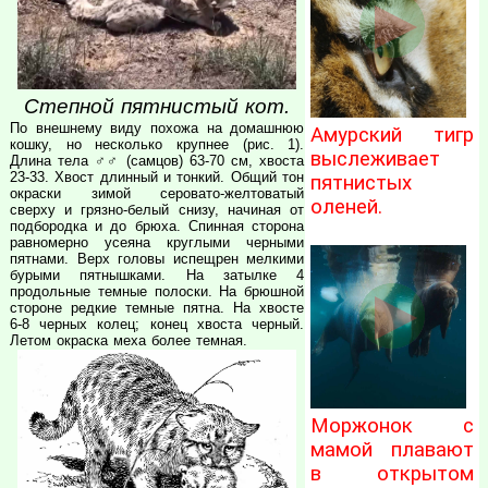
Степной пятнистый кот.
По внешнему виду похожа на домашнюю
Амурский тигр
кошку, но несколько крупнее (рис. 1).
выслеживает
Длина тела ♂♂ (самцов) 63-70 см, хвоста
23-33. Хвост длинный и тонкий. Общий тон
пятнистых
окраски зимой серовато-желтоватый
оленей.
сверху и грязно-белый снизу, начиная от
подбородка и до брюха. Спинная сторона
равномерно усеяна круглыми черными
пятнами. Верх головы испещрен мелкими
бурыми пятнышками. На затылке 4
продольные темные полоски. На брюшной
стороне редкие темные пятна. На хвосте
6-8 черных колец; конец хвоста черный.
Летом окраска меха более темная.
Моржонок с
мамой плавают
в открытом