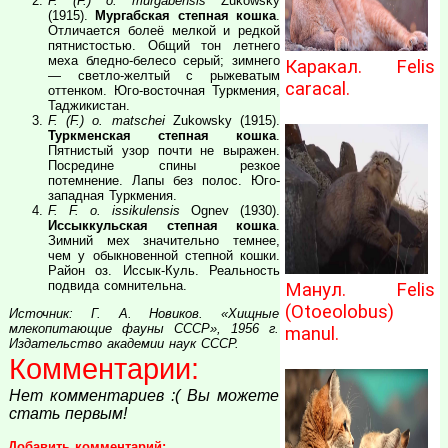
F. (F.) o. murgabensis
Zukowsky
(1915).
Мургабская степная кошка
.
Отличается болеё мелкой и редкой
пятнистостью. Общий тон летнего
меха бледно-белесо серый; зимнего
Каракал. Felis
— светло-желтый с рыжеватым
caracal.
оттенком. Юго-восточная Туркмения,
Таджикистан.
F. (F.) o. matschei
Zukowsky (1915).
Туркменская степная кошка
.
Пятнистый узор почти не выражен.
Посредине спины резкое
потемнение. Лапы без полос. Юго-
западная Туркмения.
F. F. o. issikulensis
Ognev (1930).
Иссыккульская степная кошка
.
Зимний мех значительно темнее,
чем у обыкновенной степной кошки.
Район оз. Иссык-Куль. Реальность
подвида сомнительна.
Манул. Felis
(Otoeolobus)
Источник: Г. А. Новиков. «Хищные
млекопитающие фауны СССР», 1956 г.
manul.
Издательство академии наук СССР.
Комментарии:
Нет комментариев :( Вы можете
стать первым!
Добавить комментарий: