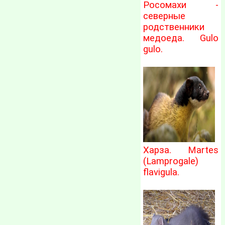
Росомахи -
северные
родственники
медоеда. Gulo
gulo.
Харза. Martes
(Lamprogale)
flavigula.