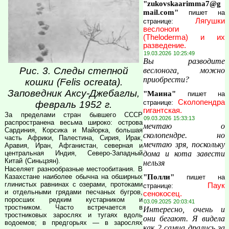
"zukovskaarimma7@g
mail.com"
пишет на
Лягушки
странице:
веслоноги
(Theloderma) и их
разведение.
19.03.2026 10:25:49
Вы разводите
Рис. 3. Следы степной
веслонога, можно
приобрести?
кошки (Felis ocreata).
Заповедник Аксу-Джебаглы,
"Маина"
пишет на
Сколопендра
странице:
февраль 1952 г.
гигантская.
За пределами стран бывшего СССР
09.03.2026 15:33:13
распространена весьма широко: острова
мечтаю о
Сардиния, Корсика и Майорка, большая
сколопендре. но
часть Африки, Палестина, Сирия, Ирак,
мечтаю зря, поскольку
Аравия, Иран, Афганистан, северная и
центральная Индия, Северо-Западный
дома и кота завести
Китай (Синьцзян).
нельзя
Населяет разнообразные местообитания. В
Казахстане наиболее обычна на обширных
"Полли"
пишет на
глинистых равнинах с озерами, протоками
Паук
странице:
и отдельными грядами песчаных бугров,
сенокосец.
поросших редким кустарником и
03.09.2025 20:03:41
тростником. Часто встречается в
Интересно, очень и
тростниковых зарослях и тугаях вдоль
они бегают. Я видела
водоемов; в предгорьях — в зарослях
как 2 самца дрались за