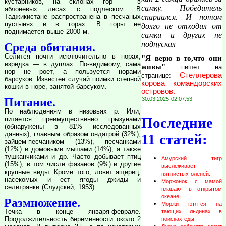
кустарников, на склонах гор — в
самку. Победитель
яблоневых лесах с подлеском. В
Таджикистане распространена в песчаных
спариался. И потом
пустынях и в горах. В горы не
долго не отходил от
поднимается выше 2000 м.
самки и других не
подпускал
Среда обитания.
Селится почти исключительно в норах,
"Я верю в то,что они
изредка — в дуплах. По-видимому, сама
живы"
пишет на
нор не роет, а пользуется норами
Стеллерова
странице:
барсуков. Известен случай поимки степной
корова командорских
кошки в норе, занятой барсуком.
островов.
Питание.
30.03.2025 02:07:53
По наблюдениям в низовьях р. Или,
Последние
питается преимущественно грызунами
(обнаружены в 81% исследованных
данных), главным образом ондатрой (32%),
11 статей:
зайцем-песчаником (13%), песчанками
(12%) и домовыми мышами (14%), а также
тушканчиками и др. Часто добывает птиц
Амурский тигр
(15%), в том числе фазанов (9%) и другие
выслеживает
крупные виды. Кроме того, ловит ящериц,
пятнистых оленей.
насекомых и ест ягоды джиды и
Моржонок с мамой
селитрянки (Слудский, 1953).
плавают в открытом
океане.
Размножение.
Моржи ютятся на
Течка в конце января-феврале.
тающих льдинах в
Продолжительность беременности около 2
поисках еды.