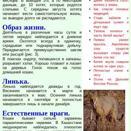
месяцев. В выводке 3-5, а по некоторым
Дикие кабанята сосут
данным, до 10 котят, которые родятся
молоко у мамы.
слепыми. С середины августа котята
Как спасли очковых
начинают вести самостоятельную жизнь,
медведей.
но выводки долго не распадаются.
Стадо кабанов с
детишками гуляют и
Образ жизни.
ищут еду.
Тюлень попался в
Деятельна в различные часы суток и
пасть белой акулы?
летом нередко наблюдается в дневное
Пиявки умеют
время. Охотится всегда в одиночку,
прыгать. Акробатика
скрадывая или подкарауливая добычу.
этих существ
Передвигается преимущественно шагом
вызывает споры уже
или рысцой (рис. 3).
более ста лет.
В поисках ондатр, попавшихся в капканы,
Белая акула сожрала
разрывает хатки. Хорошо плавает и лазает
котика за один укус.
на деревья. Голос похож на голос
Пятнистые олени в
домашней кошки.
лесу
Линька.
Осень на Дальнем
Востоке России.
Линька наблюдается дважды в год.
Весенняя начинается в марте и
заканчивается к маю. Осенняя линька
начинается в сентябре и полностью
завершается лишь в начале декабря.
Естественные враги.
Кошки бывают сильно заражены
паразитическими червями. В Казахстане
неоднократно наблюдались эпизоотии