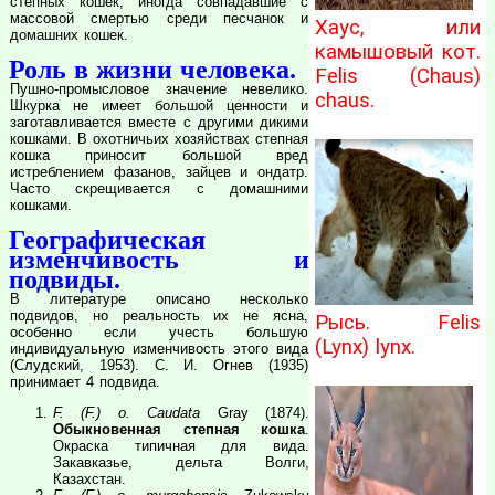
степных кошек, иногда совпадавшие с
массовой смертью среди песчанок и
Хаус, или
домашних кошек.
камышовый кот.
Роль в жизни человека.
Felis (Chaus)
Пушно-промысловое значение невелико.
chaus.
Шкурка не имеет большой ценности и
заготавливается вместе с другими дикими
кошками. В охотничьих хозяйствах степная
кошка приносит большой вред
истреблением фазанов, зайцев и ондатр.
Часто скрещивается с домашними
кошками.
Географическая
изменчивость и
подвиды.
В литературе описано несколько
подвидов, но реальность их не ясна,
Рысь. Felis
особенно если учесть большую
(Lynx) lynx.
индивидуальную изменчивость этого вида
(Слудский, 1953). С. И. Огнев (1935)
принимает 4 подвида.
F. (F.) o. Caudata
Gray (1874).
Обыкновенная степная кошка
.
Окраска типичная для вида.
Закавказье, дельта Волги,
Казахстан.