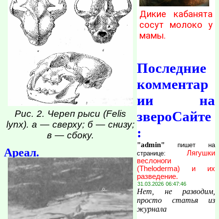
Дикие кабанята
сосут молоко у
мамы.
Последние
комментар
ии на
Рис. 2. Череп рыси (Felis
звероСайте
lynx). а — сверху; б — снизу;
:
в — сбоку.
"admin"
пишет на
Ареал.
Лягушки
странице:
веслоноги
(Theloderma) и их
разведение.
31.03.2026 06:47:46
Нет, не разводим,
просто статья из
журнала