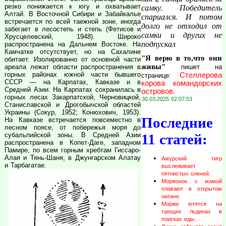
резко понижается к югу и охватывает
самку. Победитель
Алтай. В Восточной Сибири и Забайкалье
спариался. И потом
встречается по всей таежной зоне, иногда
долго не отходил от
забегает в лесостепь и степь (Фетисов и
самки и других не
Хрусцелевский, 1948). Широко
подпускал
распространена на Дальнем Востоке. На
Камчатке отсутствует, но на Сахалине
"Я верю в то,что они
обитает. Изолированно от основной части
живы"
пишет на
ареала лежат области распространения в
горных районах южной части бывшего
Стеллерова
странице:
СССР — на Карпатах, Кавказе и в
корова командорских
Средней Азии. На Карпатах сохранилась в
островов.
горных лесах Закарпатской, Черновицкой,
30.03.2025 02:07:53
Станиславской и Дрогобычской областей
Украины (Сокур, 1952; Конюхович, 1953).
Последние
На Кавказе встречается повсеместно в
лесном поясе, от побережья моря до
11 статей:
субальпийской зоны. В Средней Азии
распространена в Копет-Даге, западном
Памире, по всем горным хребтам Гиссаро-
Алая и Тянь-Шаня, в Джунгарском Алатау
Амурский тигр
и Тарбагатае.
выслеживает
пятнистых оленей.
Моржонок с мамой
плавают в открытом
океане.
Моржи ютятся на
тающих льдинах в
поисках еды.