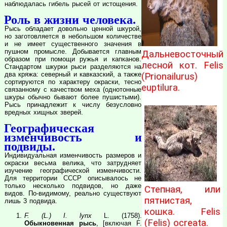
наблюдалась гибель рысей от истощения.
Роль в жизни человека.
Рысь обладает довольно ценной шкурой,
но заготовляется в небольшом количестве
и не имеет существенного значения в
пушном промысле. Добывается главным
Дальневосточный
образом при помощи ружья и капканов.
лесной кот. Felis
Стандартом шкурки рыси разделяются на
два кряжа: северный и кавказский, а также
(Prionailurus)
сортируются по характеру окраски, тесно
euptilura.
связанному с качеством меха (однотонные
шкуры обычно бывают более пушистыми).
Рысь принадлежит к числу безусловно
вредных хищных зверей.
Географическая
изменчивость и
подвиды.
Индивидуальная изменчивость размеров и
окраски весьма велика, что затрудняет
изучение географической изменчивости.
Для территории СССР описывалось не
только несколько подвидов, но даже
Степная, или
видов. По-видимому, реально существуют
пятнистая,
лишь 3 подвида.
кошка. Felis
F. (L.) I. lynx
L. (1758).
(Felis) ocreata.
Обыкновенная рысь
, [включая F.