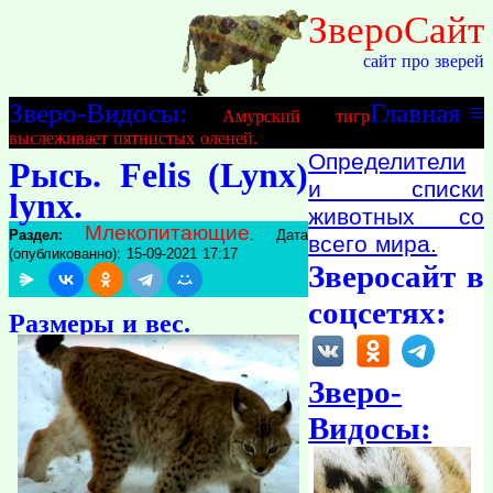
ЗвероСайт
сайт про зверей
Зверо-Видосы:
Главная
≡
Амурский тигр
выслеживает пятнистых оленей.
Определители
Рысь. Felis (Lynx)
и списки
lynx.
животных со
Млекопитающие
Раздел:
. Дата
всего мира.
(опубликованно): 15-09-2021 17:17
Зверосайт в
соцсетях:
Размеры и вес.
Зверо-
Видосы: