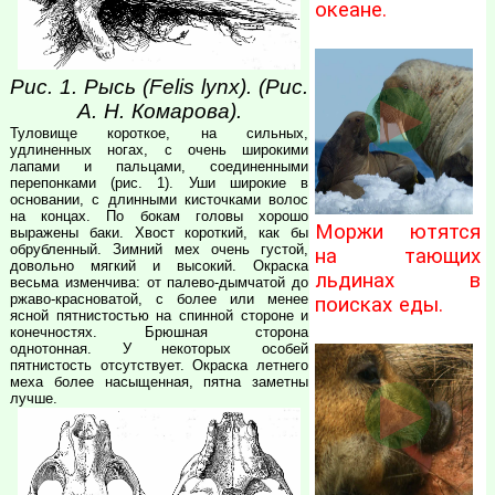
океане.
Рис. 1. Рысь (Felis lynx). (Рис.
А. Н. Комарова).
Туловище короткое, на сильных,
удлиненных ногах, с очень широкими
лапами и пальцами, соединенными
перепонками (рис. 1). Уши широкие в
основании, с длинными кисточками волос
на концах. По бокам головы хорошо
Моржи ютятся
выражены баки. Хвост короткий, как бы
обрубленный. Зимний мех очень густой,
на тающих
довольно мягкий и высокий. Окраска
льдинах в
весьма изменчива: от палево-дымчатой до
ржаво-красноватой, с более или менее
поисках еды.
ясной пятнистостью на спинной стороне и
конечностях. Брюшная сторона
однотонная. У некоторых особей
пятнистость отсутствует. Окраска летнего
меха более насыщенная, пятна заметны
лучше.