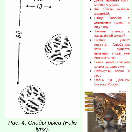
Дикие кабанята сосут
молоко у мамы.
Как спасли очковых
медведей.
Стадо кабанов с
детишками гуляют и
ищут еду.
Тюлень попался в
пасть белой акулы?
Пиявки умеют
прыгать. Акробатика
этих существ
вызывает споры уже
более ста лет.
Белая акула сожрала
котика за один укус.
Пятнистые олени в
лесу
Осень на Дальнем
Востоке России.
Рис. 4. Следы рыси (Felis
lynx).