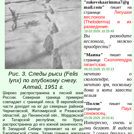
"zukovskaarimma7@g
mail.com"
пишет на
Лягушки
странице:
веслоноги
(Theloderma) и их
разведение.
19.03.2026 10:25:49
Вы разводите
веслонога, можно
приобрести?
"Маина"
пишет на
Сколопендра
странице:
гигантская.
09.03.2026 15:33:13
Рис. 3. Следы рыси (Felis
мечтаю о
сколопендре. но
lynx) по глубокому снегу.
мечтаю зря, поскольку
Алтай, 1951 г.
дома и кота завести
Широко распространена в лесной зоне
нельзя
России. Северная граница примерно
совпадает с границей леса. В европейской
"Полли"
пишет на
части доходит на юг до северных районов
Паук
странице:
Черниговской, Житомирской и Рязанской
сенокосец.
областей, до Пензенской обл., Мордовской
03.09.2025 20:03:41
и Татарской республик, по Уралу
Интересно, очень и
распространена до его южной оконечности.
они бегают. Я видела
В Западной Сибири проникает на юг до
как 2 самца дрались за
Барабинской степи. Затем граница ареала