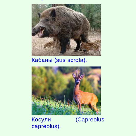
Кабаны (sus scrofa).
Косули (Capreolus
capreolus).