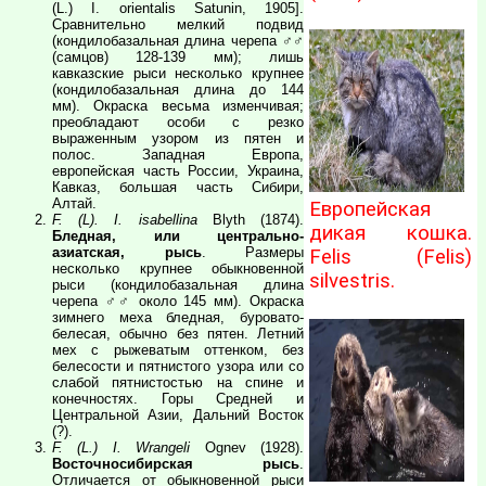
(L.) I. orientalis Satunin, 1905].
Сравнительно мелкий подвид
(кондилобазальная длина черепа ♂♂
(самцов) 128-139 мм); лишь
кавказские рыси несколько крупнее
(кондилобазальная длина до 144
мм). Окраска весьма изменчивая;
преобладают особи с резко
выраженным узором из пятен и
полос. Западная Европа,
европейская часть России, Украина,
Кавказ, большая часть Сибири,
Алтай.
Европейская
F. (L). I. isabellina
Blyth (1874).
дикая кошка.
Бледная, или центрально-
азиатская, рысь
. Размеры
Felis (Felis)
несколько крупнее обыкновенной
silvestris.
рыси (кондилобазальная длина
черепа ♂♂ около 145 мм). Окраска
зимнего меха бледная, буровато-
белесая, обычно без пятен. Летний
мех с рыжеватым оттенком, без
белесости и пятнистого узора или со
слабой пятнистостью на спине и
конечностях. Горы Средней и
Центральной Азии, Дальний Восток
(?).
F. (L.) I. Wrangeli
Ognev (1928).
Восточносибирская рысь
.
Отличается от обыкновенной рыси