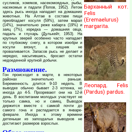
сусликов, хомяков, насекомоядных, рыбы,
Барханный кот.
насекомых и падали (Попов, 1952). Летом
здесь рысь иногда нападает на домашних
Felis
животных. На Алтае в составе пищи
(Eremaelurus)
преобладает косуля (59%), затем марал
(14%), значительно реже кабарга (19%) и
margarita.
заяц (7%), изредка — домашняя овца,
падаль и глухарь (Дулькейт, 1953). На
крупных зверей особенно часто нападает
по глубокому снегу, в котором изюбри и
косули вязнут, а хищник не
проваливается. Запасов рысь не делает и
нередко, насытившись, бросает остатки
недоеденной крупной добычи.
Размножение.
Гон происходит в марте, в некоторых
районах значительно раньше.
Беременность длится 9-10 недель. В
Леопард. Felis
выводке обычно бывает 2-3 котенка, но
(Pardus) pardus.
иногда до 4-5. Прозревают они на 12-й
день. В воспитании молодых участвует не
только самка, но и самец. Выводок
держится вместе с самкой почти до
самого гона и распадается в январе-
феврале. Иногда к этому времени
детеныши из запоздалых выводков не
достигают размеров взрослых.