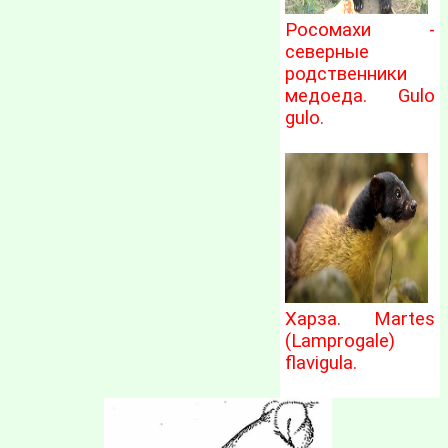
Росомахи -
северные
родственники
медоеда. Gulo
gulo.
Харза. Martes
(Lamprogale)
flavigula.