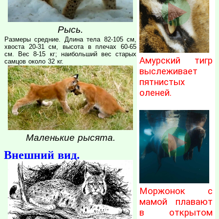
Рысь.
Размеры средние. Длина тела 82-105 см,
хвоста 20-31 см, высота в плечах 60-65
см. Вес 8-15 кг; наибольший вес старых
Амурский тигр
самцов около 32 кг.
выслеживает
пятнистых
оленей.
Маленькие рысята.
Внешний вид.
Моржонок с
мамой плавают
в открытом