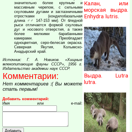
Калан, или
значительно более крупным и
массивным черепом, с сильными
морская выдра.
скуловыми дугами и заглазничными
Enhydra lutris.
отростками (кондилобазальная
длина ♂♂ 147-153 мм). От бледной
рыси отличается формой скуловых
дуг и носового отверстия, а также
более мелкими барабанными
камерами. Преобладает
одноцветная, серо-белесая окраска.
Северная Якутия, Колымско-
Анадырский край.
Источник: Г. А. Новиков. «Хищные
млекопитающие фауны СССР», 1956 г.
Издательство академии наук СССР.
Комментарии:
Выдра. Lutra
lutra.
Нет комментариев :( Вы можете
стать первым!
Добавить комментарий:
Имя или e-mail: