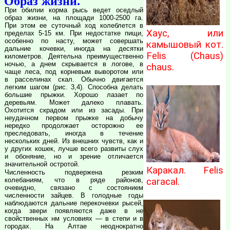
Образ жизни.
При обилии корма рысь ведет оседлый
образ жизни, на площади 1000-2500 га.
При этом ее суточный ход колеблется в
Хаус, или
пределах 5-15 км. При недостатке пищи,
особенно по насту, может совершать
камышовый кот.
дальние кочевки, иногда на десятки
Felis (Chaus)
километров. Деятельна преимущественно
ночью, а днем скрывается в логове, в
chaus.
чаще леса, под корневым выворотом или
в расселинах скал. Обычно двигается
легким шагом (рис. 3,4). Способна делать
большие прыжки. Хорошо лазает по
деревьям. Может далеко плавать.
Охотится скрадом или из засады. При
неудачном первом прыжке на добычу
нередко продолжает осторожно ее
преследовать, иногда в течение
нескольких дней. Из внешних чувств, как и
у других кошек, лучше всего развиты слух
и обоняние, но и зрение отличается
значительной остротой.
Каракал. Felis
Численность подвержена резким
caracal.
колебаниям, что в ряде районов,
очевидно, связано с состоянием
численности зайцев. В голодные годы
наблюдаются дальние перекочевки рысей,
когда звери появляются даже в не
свойственных нм условиях — в степи и в
городах. На Алтае неоднократно