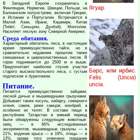
В Западной Европе сохранилась в
Ягуар.
Финляндии, Норвегии, Швеции, Польше, на
Балканском полуострове, включая Грецию,
в Испании и Португалии. Встречается в
Малой Азии, Иране, Кашмире, Китае
(Тибет, Синьцзян, Дунбэй), Монголии.
Населяет лесную зону Северной Америки.
Среда обитания.
Характерный обитатель леса, в настоящее
время преимущественно тайги, но в
сравнительно недавнем прошлом также
смешанных и широколиственных лесов. В
горах поднимается до 2500 м и выше.
Предпочитает наиболее глухие участки
Барс, или ирбис.
старого высокоствольного леса, с густым
подлеском и буреломом.
Felis (Uncia)
uncia.
Питание.
Питается преимущественно зайцами,
лесной дичью и мышевидными грызунами.
Добывает также косуль, кабаргу, северного
оленя, самок, реже самцов, изюбрей, а
особенно их телят. В составе пищи в
республике Татарстан в зимний период
были обнаружены следующие животные:
заяц — в 66% исследованных
экскрементов, мышевидные грызуны — в
21%, водяная крыса — в 19%, птицы — в
13%, кроме того отмечено поедание