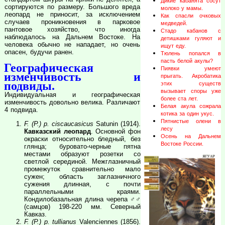
Дикие кабанята сосут
сортируются по размеру. Большого вреда
молоко у мамы.
леопард не приносит, за исключением
Как спасли очковых
случаев проникновения в парковое
медведей.
пантовое хозяйство, что иногда
Стадо кабанов с
наблюдалось на Дальнем Востоке. На
детишками гуляют и
человека обычно не нападает, но очень
ищут еду.
опасен, будучи ранен.
Тюлень попался в
пасть белой акулы?
Географическая
Пиявки умеют
изменчивость и
прыгать. Акробатика
подвиды.
этих существ
вызывает споры уже
Индивидуальная и географическая
более ста лет.
изменчивость довольно велика. Различают
Белая акула сожрала
4 подвида.
котика за один укус.
Пятнистые олени в
F. (P.) p. ciscaucasicus
Satunin (1914).
лесу
Кавказский леопард
. Основной фон
Осень на Дальнем
окраски относительно бледный, без
Востоке России.
глянца; буровато-черные пятна
местами образуют розетки со
светлой серединой. Межглазничный
промежуток сравнительно мало
сужен; область заглазничного
сужения длинная, с почти
параллельными краями.
Кондилобазальная длина черепа ♂♂
(самцов) 198-220 мм. Северный
Кавказ.
F. (P.) p. tullianus
Valenciennes (1856).