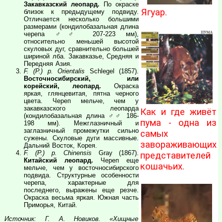
Закавказский леопард.
По окраске
Ягуар.
близок к предыдущему подвиду.
Отличается несколько большими
размерами (кондилобазальная длина
черепа ♂♂ 207-223 мм),
относительно меньшей высотой
скуловых дуг, сравнительно большей
шириной лба. Закавказье, Средняя и
Передняя Азия.
F. (P.) p. Orientalis
Schlegel (1857).
Восточносибирский, или
корейский, леопард.
Окраска
яркая, глянцевитая, пятна черного
цвета. Череп мельче, чем у
закавказского леопарда
Как и где живёт
(кондилобазальная длина ♂♂ 186-
пума - одна из
198 мм). Межглазничный и
заглазничный промежутки сильно
самых
сужены. Скуловые дуги массивные.
завораживающих
Дальний Восток, Корея.
F. (P.) p. Chinensis
Gray (1867).
представителей
Китайский леопард.
Череп еще
кошачьих.
мельче, чем у восточносибирского
подвида. Структурные особенности
черепа, характерные для
последнего, выражены еще резче.
Окраска весьма яркая. Южная часть
Приморья, Китай.
Источник: Г. А. Новиков. «Хищные