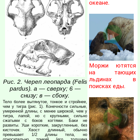
океане.
Моржи ютятся
на тающих
льдинах в
Рис. 2. Череп леопарда (Felis
поисках еды.
pardus). а — сверху; 6 —
снизу; в — сбоку.
Тело более вытянутое, тонкое и стройнее,
чем у тигра (рис. 1). Конечности сильные,
умеренной длины, с менее широкой, чем у
тигра, лапой, но с крупными, сильно
сжатыми с боков когтями. Баки не
развиты. Уши короткие, закругленные, без
кисточек. Хвост длинный, обычно
превышает 1/2 длины тела, но
относительно тонкий (его толщина