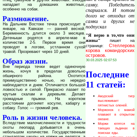
нападает на домашних животных,
самку. Победитель
особенно на собак.
спариался. И потом
долго не отходил от
Размножение.
самки и других не
На Дальнем Востоке течка происходит в
подпускал
январе, на Кавказе — ранней весной.
Беременность длится около 3 месяцев.
"Я верю в то,что они
Детеныши родятся в апреле-мае в
живы"
пишет на
количестве 2-5. Первое время они
Стеллерова
странице:
проводят в логове, устланном сухой
корова командорских
травой. Прозревают через 10 дней.
островов.
Образ жизни.
30.03.2025 02:07:53
Вне периода течки ведет одиночную
жизнь, кочуя в пределах довольно
Последние
обширного района. Охотится
преимущественно ночью, но нередко
11 статей:
наблюдается и днем. Отличается большой
ловкостью и силой. Прекрасно лазает по
крутым скалам и деревьям. Делает
Амурский тигр
громадные прыжки. На коротком
выслеживает
расстоянии догоняет косулю, кабаргу и
пятнистых оленей.
собаку. Голос — громкий рев.
Моржонок с мамой
плавают в открытом
Роль в жизни человека.
океане.
Вследствие малочисленности и трудности
Моржи ютятся на
охоты леопард добывается в очень
тающих льдинах в
небольшом количестве. Государственным
поисках еды.
стандартом шкуры на кряжи не делятся, а