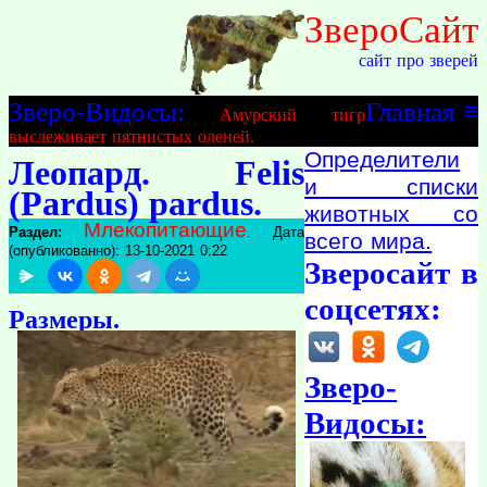
ЗвероСайт
сайт про зверей
Зверо-Видосы:
Главная
≡
Амурский тигр
выслеживает пятнистых оленей.
Определители
Леопард. Felis
и списки
(Pardus) pardus.
животных со
Млекопитающие
Раздел:
. Дата
всего мира.
(опубликованно): 13-10-2021 0:22
Зверосайт в
соцсетях:
Размеры.
Зверо-
Видосы: