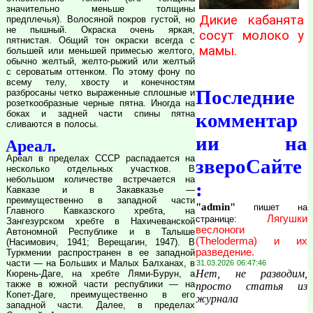
значительно меньше толщины
Дикие кабанята
предплечья). Волосяной покров густой, но
не пышный. Окраска очень яркая,
сосут молоко у
пятнистая. Общий тон окраски всегда с
мамы.
большей или меньшей примесью желтого,
обычно желтый, желто-рыжий или желтый
с сероватым оттенком. По этому фону по
всему телу, хвосту и конечностям
Последние
разбросаны четко выраженные сплошные и
розеткообразные черные пятна. Иногда на
боках и задней части спины пятна
комментар
сливаются в полосы.
ии на
Ареал.
Ареал в пределах СССР распадается на
звероСайте
несколько отдельных участков. В
небольшом количестве встречается на
:
Кавказе и в Закавказье —
преимущественно в западной части
"admin"
пишет на
Главного Кавказского хребта, на
Лягушки
странице:
Зангезурском хребте в Нахичеванской
веслоноги
Автономной Республике и в Талыше
(Theloderma) и их
(Насимович, 1941; Верещагин, 1947). В
разведение.
Туркмении распространен в ее западной
части — на Больших и Малых Балханах, в
31.03.2026 06:47:46
Нет, не разводим,
Кюрень-Даге, на хребте Лями-Бурун, а
также в южной части республики — на
просто статья из
Копет-Даге, преимущественно в его
журнала
западной части. Далее, в пределах