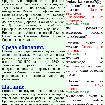
Средней Азии встречается в горах юго-
"zukovskaarimma7@g
восточного Узбекистана и юго-западного
mail.com"
пишет на
Таджикистана — на хребте Баба-Таг, в
Лягушки
странице:
междуречье Вахша и Кафирнигана, в
веслоноги
горах Така-Камар, Гордани-Ушти, Каратау,
(Theloderma) и их
на север до Гиссарской долины, на восток
разведение.
до предгорий Дарваза. Наиболее обычен
19.03.2026 10:25:49
на Дальнем Востоке, в южной части
Вы разводите
Приморья, на север примерно до 50° с. ш.
веслонога, можно
Большая часть Африки и южной Азии до
Малой Азии, Гималаев, Китая, Кореи и
приобрести?
Японии включительно.
"Маина"
пишет на
Среда обитания.
Сколопендра
странице:
гигантская.
Обитает преимущественно в глухих горных
09.03.2026 15:33:13
лесах, со скалами, ущельями и горными
мечтаю о
ручьями, в непроходимых зарослях, на
высоте 1000-1500 м и до 3500 м.
сколопендре. но
Значительно реже спускается в
мечтаю зря, поскольку
предгорные леса, а открытых равнин и
дома и кота завести
тугаев избегает. Логово устраивает в
нельзя
расселинах скал, в пещерах или в чаще
кустарников.
"Полли"
пишет на
Паук
странице:
Питание.
сенокосец.
Питается преимущественно копытными,
03.09.2025 20:03:41
скрадывая их или подстерегая в засаде, в
Интересно, очень и
том числе иногда забравшись на дерево.
они бегают. Я видела
При недостатке основной пищи добывает
как 2 самца дрались за
птиц, грызунов и других животных. Иногда