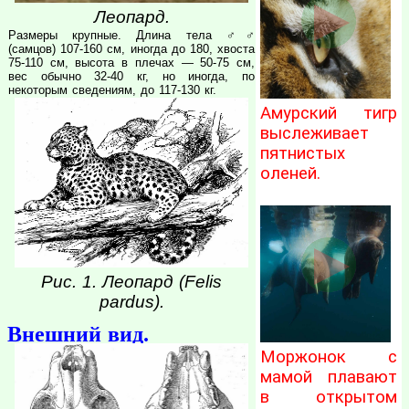
Леопард.
Размеры крупные. Длина тела ♂♂
(самцов) 107-160 см, иногда до 180, хвоста
75-110 см, высота в плечах — 50-75 см,
вес обычно 32-40 кг, но иногда, по
некоторым сведениям, до 117-130 кг.
Амурский тигр
выслеживает
пятнистых
оленей.
Рис. 1. Леопард (Felis
pardus).
Внешний вид.
Моржонок с
мамой плавают
в открытом