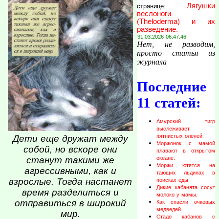
Лягушки
странице:
веслоноги
(Theloderma) и их
разведение.
31.03.2026 06:47:46
Нет, не разводим,
просто статья из
журнала
Последние
11 статей:
Амурский тигр
выслеживает
пятнистых оленей.
Дети еще дружат между
Моржонок с мамой
собой, но вскоре они
плавают в открытом
станут такими же
океане.
Моржи ютятся на
агрессивными, как и
тающих льдинах в
взрослые. Тогда настанет
поисках еды.
Дикие кабанята сосут
время разделиться и
молоко у мамы.
отправиться в широкий
Как спасли очковых
медведей.
мир.
Стадо кабанов с