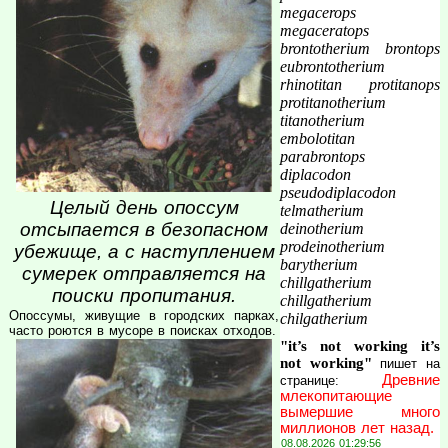
megacerops
megaceratops
brontotherium brontops
eubrontotherium
rhinotitan protitanops
protitanotherium
titanotherium
embolotitan
parabrontops
diplacodon
pseudodiplacodon
Целый день опоссум
telmatherium
отсыпается в безопасном
deinotherium
prodeinotherium
убежище, а с наступлением
barytherium
сумерек отправляется на
chillgatherium
поиски пропитания.
chillgatherium
Опоссумы, живущие в городских парках,
chilgatherium
часто роются в мусоре в поисках отходов.
"it’s not working it’s
not working"
пишет на
Древние
странице:
млекопитающие
вымершие много
миллионов лет назад.
08.08.2026 01:29:56