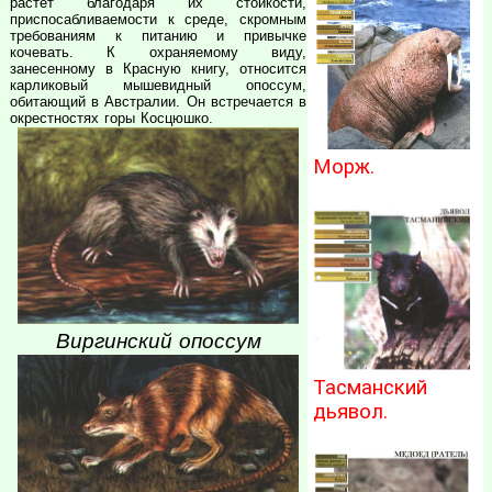
растет благодаря их стойкости,
приспосабливаемости к среде, скромным
требованиям к питанию и привычке
кочевать. К охраняемому виду,
занесенному в Красную книгу, относится
карликовый мышевидный опоссум,
обитающий в Австралии. Он встречается в
окрестностях горы Косцюшко.
Морж.
Виргинский опоссум
Тасманский
дьявол.