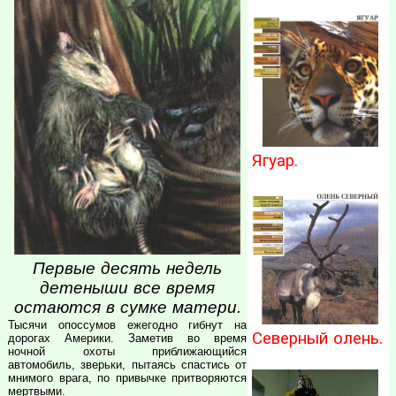
Ягуар.
Первые десять недель
детеныши все время
остаются в сумке матери.
Тысячи опоссумов ежегодно гибнут на
Северный олень.
дорогах Америки. Заметив во время
ночной охоты приближающийся
автомобиль, зверьки, пытаясь спастись от
мнимого врага, по привычке притворяются
мертвыми.