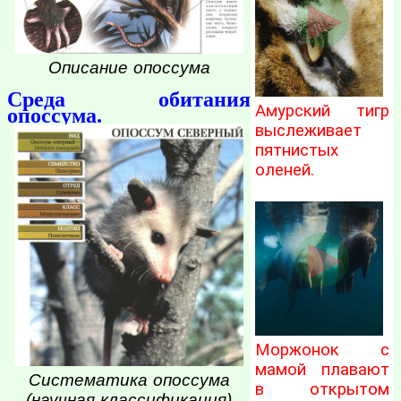
Описание опоссума
Среда обитания
Амурский тигр
опоссума.
выслеживает
пятнистых
оленей.
Моржонок с
мамой плавают
Систематика опоссума
в открытом
(научная классификация)