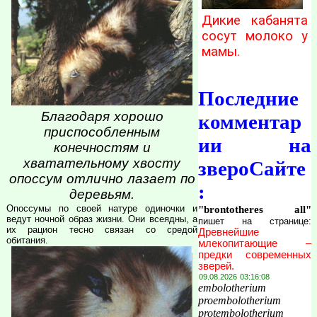
Дикие кабанята
сосут молоко у
мамы.
Последние
Благодаря хорошо
комментар
приспособленным
ии на
конечностям и
хватательному хвосту
звероСайте
опоссум отлично лазает по
:
деревьям.
Опоссумы по своей натуре одиночки и
"brontotheres all"
ведут ночной образ жизни. Они всеядны, а
пишет на странице:
их рацион тесно связан со средой
Древнейшие
обитания.
млекопитающие –
предки современных
зверей.
09.08.2026 03:16:08
embolotherium
proembolotherium
protembolotherium