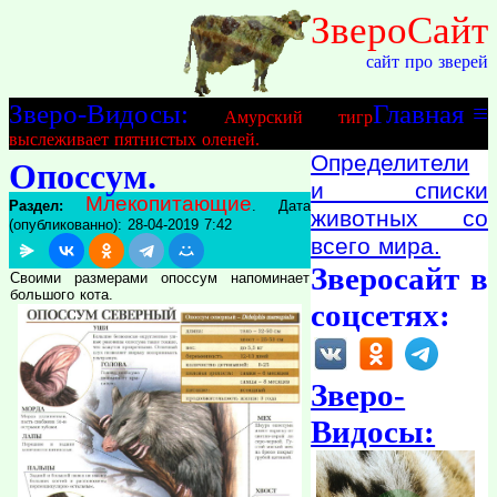
ЗвероСайт
сайт про зверей
Зверо-Видосы:
Главная
≡
Амурский тигр
выслеживает пятнистых оленей.
Определители
Опоссум.
и списки
Млекопитающие
Раздел:
. Дата
животных со
(опубликованно): 28-04-2019 7:42
всего мира.
Зверосайт в
Своими размерами опоссум напоминает
большого кота.
соцсетях:
Зверо-
Видосы: