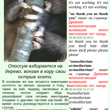
it’s not working it’s not
working it’s not working
"no thank you no thank
you"
пишет на странице:
Древние
млекопитающие
вымершие много
миллионов лет назад.
08.08.2026 01:28:41
no thank you no thank
you itself hate slide
down itself please please
please
"namatherium
Опоссум взбирается на
arsinotherium
arsinoitherium"
пишет
дерево, вонзая в кору свои
Древние
на странице:
острые когти.
млекопитающие
В основном же они питаются животными:
вымершие много
охотятся на мелких грызунов и птиц, а
миллионов лет назад.
также на жаб, ящериц, насекомых и их
08.08.2026 01:27:15
личинки, охотно поедают яйца и
namatherium
разнообразят свое питание некоторыми
arsinotherium
плодами и другими частями растений. Во
arsinoitherium
время охоты руководствуются в основном
слухом.
"admin"
пишет на