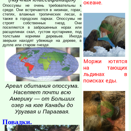
океане.
Опоссумы не очень требовательны к
среде. Они встречаются в низинах, горах,
степях, влажных тропических лесах, а
также в городских парках. Опоссумы не
строят собственных гнезд. Они
поселяются в заброшенных норах или
расщелинах скал, густом кустарнике, под
толстыми корнями деревьев. Иногда
зверьки находят убежище на дереве, в
дупле или старом гнезде.
Моржи ютятся
на тающих
льдинах в
поисках еды.
Ареал обитания опоссума.
Населяет почти всю
Америку — от Больших
озер на юге Канады до
Уругвая и Парагвая.
Повадки.