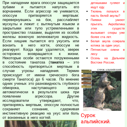
При нападении врага опоссум защищается
детишками гуляют и
зубами и пытается напугать его
ищут еду.
ворчанием. Если агрессор не унимается,
Тюлень попался в
опоссум притворяется мертвым:
пасть белой акулы?
перевернувшись на бок, расслабляет
Пиявки умеют
мускулы и лежит с вытянутым языком и
прыгать. Акробатика
закрытыми или тупо устремленными в
этих существ
пространство глазами, выделяя из особой
вызывает споры уже
железы вонючую зеленоватую жидкость.
более ста лет.
Если хищник пытается его укусить или
Белая акула сожрала
вонзить в него когти, опоссум не
котика за один укус.
реагирует. Когда враг удаляется, зверек
Пятнистые олени в
осторожно возвращается к жизни.
лесу
Некоторые особи остаются погруженными
Осень на Дальнем
в состояние танатоза (
танатоз
– это
Востоке России.
способность притворяться мертвым в
случае угрозы нападения. Термин
происходит от имени греческого бога
смерти Танатоса) до 6 часов. По мнению
одних ученых это разновидность глубокого
обморока, наступающего иногда
автоматически в результате шока при
появлении агрессора. Другие
исследователи утверждают, что,
притворяясь мертвым, опоссум полностью
сохраняет сознание, сдерживая
инстинктивную реакцию на укус или боль
Сурок
от вонзенных в него когтей.
альпийский.