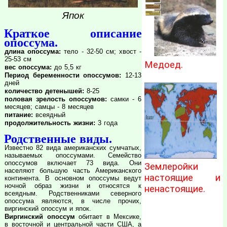
Япок
Краткое описание
опоссума.
длина опоссума:
тело - 32-50 см; хвост -
25-53 см
Медоед.
вес опоссума:
до 5,5 кг
Период беременности опоссумов:
12-13
дней
количество детенышей:
8-25
половая зрелость опоссумов:
самки - 6
месяцев; самцы - 8 месяцев
питание:
всеядный
продолжительность жизни:
3 года
Родственные виды.
Известно 82 вида американских сумчатых,
называемых опоссумами. Семейство
опоссумов включает 73 вида. Они
Землеройки
населяют большую часть Американского
настоящие и
континента. В основном опоссумы ведут
ночной образ жизни и относятся к
ненастоящие.
всеядным. Родственниками северного
опоссума являются, в числе прочих,
виргинский опоссум и япок.
Виргинский опоссум
обитает в Мексике,
в восточной и центральной части США, а