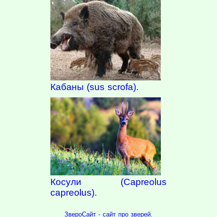
Кабаны (sus scrofa).
Косули (Capreolus
capreolus).
ЗвероСайт - сайт про зверей.