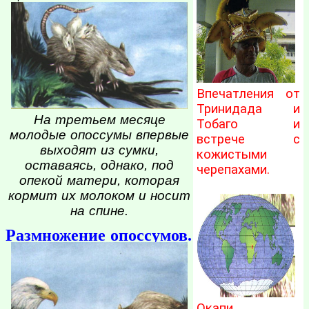
Впечатления от
Тринидада и
На третьем месяце
Тобаго и
молодые опоссумы впервые
встрече с
выходят из сумки,
кожистыми
оставаясь, однако, под
черепахами.
опекой матери, которая
кормит их молоком и носит
на спине.
Размножение опоссумов.
Окапи.