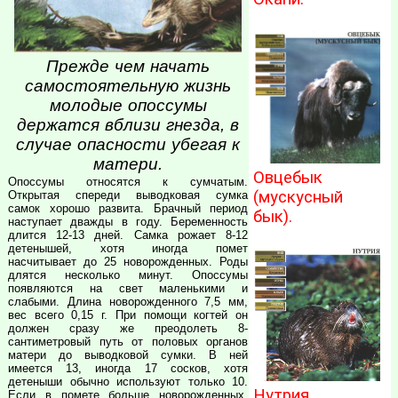
Прежде чем начать
самостоятельную жизнь
молодые опоссумы
держатся вблизи гнезда, в
случае опасности убегая к
матери.
Овцебык
Опоссумы относятся к сумчатым.
(мускусный
Открытая спереди выводковая сумка
самок хорошо развита. Брачный период
бык).
наступает дважды в году. Беременность
длится 12-13 дней. Самка рожает 8-12
детенышей, хотя иногда помет
насчитывает до 25 новорожденных. Роды
длятся несколько минут. Опоссумы
появляются на свет маленькими и
слабыми. Длина новорожденного 7,5 мм,
вес всего 0,15 г. При помощи когтей он
должен сразу же преодолеть 8-
сантиметровый путь от половых органов
матери до выводковой сумки. В ней
имеется 13, иногда 17 сосков, хотя
детеныши обычно используют только 10.
Нутрия.
Если в помете больше новорожденных,