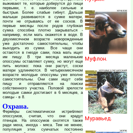
выживают те, которые доберутся до пищи
первыми, т. е. наиболее сильные и
быстрые. Более слабые гибнут. Дальше
малыши развиваются в сумке матери,
почти не отрываясь от ее сосков. В
первые месяцы после родов глубокая
сумка способна плотно закрываться -
например, если мать окажется в воде. В
двухмесячном возрасте новорожденные
уже достаточно самостоятельны, чтобы
выходить из сумки. Все чаще они
остаются в гнезде сами, пока мать ищет
им пищу. В три месяца маленькие
Муфлон.
опоссумы оставляют сумку, но могут еще
пить молоко: пока они растут, соски
матери удлиняются. В четырехмесячном
возрасте молодые опоссумы уже вполне
самостоятельны. Они сами ищут себе
пищу и отправляются на поиски
собственного участка. Половой зрелости
молодые самки достигают в 6 месяцев, а
самцы - в 8.
Охрана.
Фермеры систематически истребляют
опоссумов, считая, что они крадут
Муравьед.
птенцов. На опоссумов охотятся также
ради меха, иногда - мяса. Тем не менее,
популяция этих сумчатых постоянно