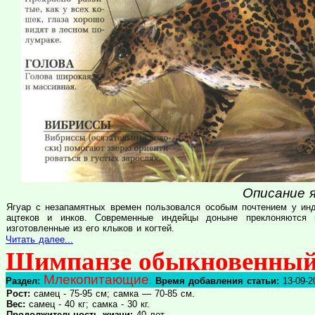
Описание я
Ягуар с незапамятных времен пользовался особым почтением у инд
ацтеков и инков. Современные индейцы доныне преклоняются 
изготовленные из его клыков и когтей.
Читать далее...
Шимпанзе обыкновенный
Млекопитающие
Раздел:
.
Время добавления статьи:
13-09-2
Рост:
самец - 75-95 см; самка — 70-85 см.
Вес:
самец - 40 кг; самка - 30 кг.
Продолжительность жизни:
40 лет.