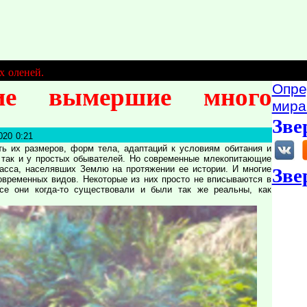
х оленей.
Опре
щие вымершие много
мира
Зве
020 0:21
ь их размеров, форм тела, адаптаций к условиям обитания и
 так и у простых обывателей. Но современные млекопитающие
асса, населявших Землю на протяжении ее истории. И многие
Зве
овременных видов. Некоторые из них просто не вписываются в
се они когда-то существовали и были так же реальны, как