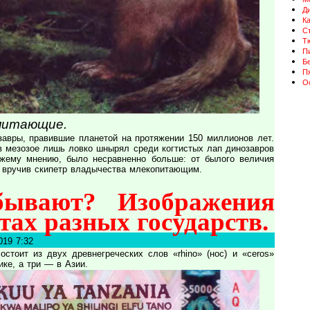
Д
К
Ст
Т
П
Бе
П
О
питающие.
вры, правившие планетой на протяжении 150 миллионов лет.
 в мезозое лишь ловко шнырял среди когтистых лап динозавров
ожему мнению, было несравненно больше: от былого величия
, вручив скипетр владычества млекопитающим.
бывают? Изображения
тах разных государств.
019 7:32
остоит из двух древнегреческих слов «rhino» (нос) и «ceros»
ике, а три — в Азии.