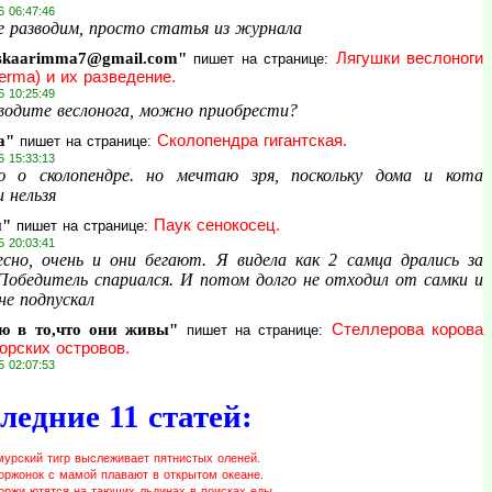
6 06:47:46
е разводим, просто статья из журнала
skaarimma7@gmail.com"
Лягушки веслоноги
пишет на странице:
erma) и их разведение.
6 10:25:49
водите веслонога, можно приобрести?
а"
Сколопендра гигантская.
пишет на странице:
6 15:33:13
 о сколопендре. но мечтаю зря, поскольку дома и кота
 нельзя
и"
Паук сенокосец.
пишет на странице:
5 20:03:41
сно, очень и они бегают. Я видела как 2 самца дрались за
 Победитель спариался. И потом долго не отходил от самки и
не подпускал
ю в то,что они живы"
Стеллерова корова
пишет на странице:
орских островов.
5 02:07:53
ледние 11 статей:
мурский тигр выслеживает пятнистых оленей.
оржонок с мамой плавают в открытом океане.
оржи ютятся на тающих льдинах в поисках еды.