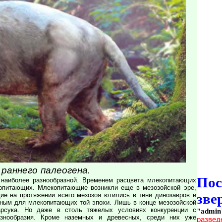
раннего палеогена.
По
 наиболее разнообразной. Временем расцвета млекопитающих
копитающих. Млекопитающие возникли еще в мезозойской эре,
зве
ие на протяжении всего мезозоя ютились в тени динозавров и
ным для млекопитающих той эпохи. Лишь в конце мезозойской
барсука. Но даже в столь тяжелых условиях конкуренции с
"admin
азнообразия. Кроме наземных и древесных, среди них уже
развед