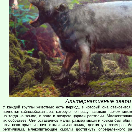
Альтернативные звери 
У каждой группы животных есть период, в который она становится
является кайнозойская эра, которую по праву называют веком мле
но тогда на земле, в воде и воздухе царили рептилии. Млекопитающ
их собратьев. Они оставались малы, размер мыши и крысы был обыч
эры некоторые из них стали «гигантами», достигнув размеров 
рептилиями, млекопитающие смогли достигнуть определенного р