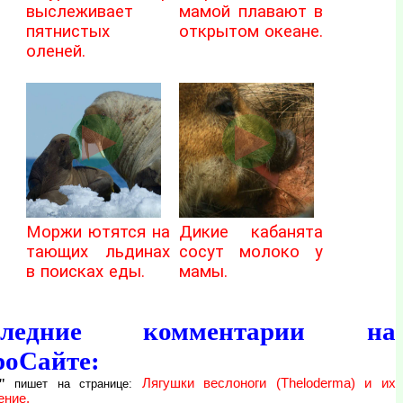
выслеживает
мамой плавают в
пятнистых
открытом океане.
оленей.
Моржи ютятся на
Дикие кабанята
тающих льдинах
сосут молоко у
в поисках еды.
мамы.
следние комментарии на
роСайте:
"
Лягушки веслоноги (Theloderma) и их
пишет на странице:
ение.