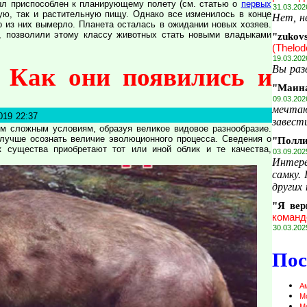
ыл приспособлен к планирующему полету (см. статью о
первых
31.03.202
ую, так и растительную пищу. Однако все изменилось в конце
Нет, н
 из них вымерло. Планета осталась в ожидании новых хозяев.
, позволили этому классу животных стать новыми владыками
"zukov
(Thelod
19.03.202
Вы раз
 Как они появились и
"Маин
09.03.202
мечтаю
019 22:37
завести
м сложным условиям, образуя великое видовое разнообразие.
лучше осознать величие эволюционного процесса. Сведения о
"Полл
к существа приобретают тот или иной облик и те качества,
03.09.202
Интере
самку.
других 
"Я вер
команд
30.03.202
Пос
А
М
М