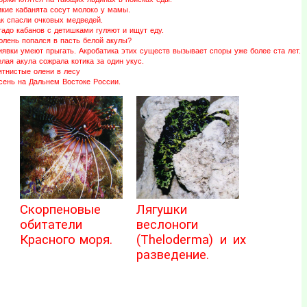
икие кабанята сосут молоко у мамы.
ак спасли очковых медведей.
адо кабанов с детишками гуляют и ищут еду.
юлень попался в пасть белой акулы?
иявки умеют прыгать. Акробатика этих существ вызывает споры уже более ста лет.
лая акула сожрала котика за один укус.
ятнистые олени в лесу
сень на Дальнем Востоке России.
Скорпеновые
Лягушки
обитатели
веслоноги
Красного моря.
(Theloderma) и их
разведение.