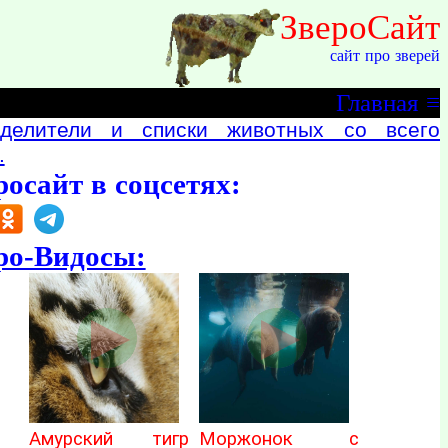
ЗвероСайт
сайт про зверей
Главная
≡
делители и списки животных со всего
.
росайт в соцсетях:
ро-Видосы:
Амурский тигр
Моржонок с