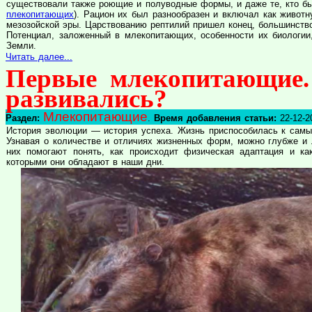
существовали также роющие и полуводные формы, и даже те, кто б
плекопитающих
). Рацион их был разнообразен и включал как животн
мезозойской эры. Царствованию рептилий пришел конец, большинство
Потенциал, заложенный в млекопитающих, особенности их биологии
Земли.
Читать далее...
Первые млекопитающие.
развивались?
Млекопитающие
Раздел:
.
Время добавления статьи:
22-12-2
История эволюции — история успеха. Жизнь приспособилась к самы
Узнавая о количестве и отличиях жизненных форм, можно глубже и 
них помогают понять, как происходит физическая адаптация и ка
которыми они обладают в наши дни.