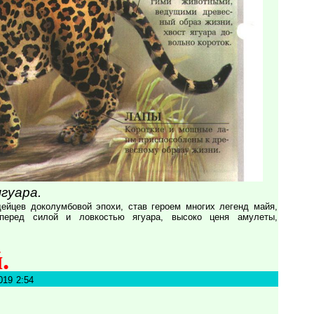
гуара.
ейцев доколумбовой эпохи, став героем многих легенд майя,
перед силой и ловкостью ягуара, высоко ценя амулеты,
.
019 2:54