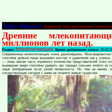
Зверо-Видосы:
Амурский тигр выслеживает пятнисты
Древние млекопитаю
миллионов лет назад.
Млекопитающие
Раздел:
.
Время добавления статьи:
26-02-2
Современные млекопитающие очень разнообразны. Многовариантност
способов добычи пищи вызывают восторг и удивление как у ученых,
— лишь малая часть огромного количества представителей этого кл
вымершие звери способны удивить нас гораздо сильнее любого из с
наше воображение из-за своей необычности. Но, тем не менее, в
соседствующие сегодня с нами на планете живые существа.