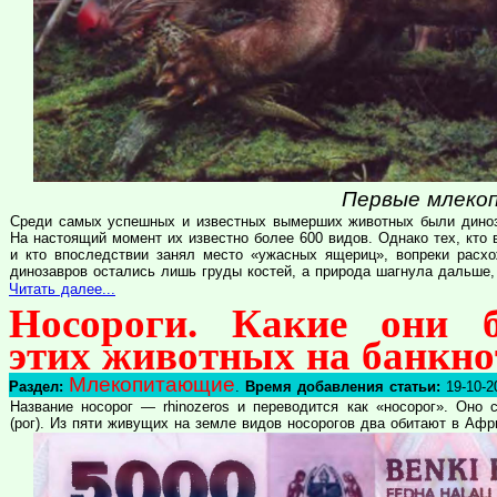
Первые млеко
Среди самых успешных и известных вымерших животных были диноза
На настоящий момент их известно более 600 видов. Однако тех, кто
и кто впоследствии занял место «ужасных ящериц», вопреки расх
динозавров остались лишь груды костей, а природа шагнула дальше
Читать далее...
Носороги. Какие они 
этих животных на банкно
Млекопитающие
Раздел:
.
Время добавления статьи:
19-10-2
Название носорог — rhinozeros и переводится как «носорог». Оно с
(рог). Из пяти живущих на земле видов носорогов два обитают в Афр