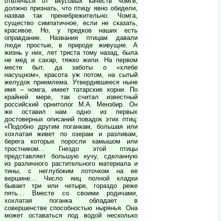
отвлечься от вкусовых качеств чомги,
должно признать, что птицу явно обидели,
назвав так пренебрежительно. Чомга,
существо симпатичное, если не сказать,
красивое. Но, у предков наших есть
оправдание. Названия птицам давали
люди простые, в природе живущие. А
жизнь у них, лет триста тому назад, была
не мед и сахар, тяжко жили. На первом
месте быт, да заботы о «хлебе
насущном», красота уж потом, на сытый
желудок приемлема. Утвердившееся ныне
имя – чомга, имеет татарские корни. По
крайней мере, так считал известный
российский орнитолог М.А. Мензбир. Он
же оставил нам одно из первых
достоверных описаний повадок этих птиц:
«Подобно другим поганкам, большая или
хохлатая живет по озерам и разливам,
берега которых поросли камышом или
тростником… Гнездо этой птицы
представляет большую кучу, сделанную
из различного растительного материала и
тины, с неглубоким лоточком на ее
вершине… Число яиц полной кладки
бывает три или четыре, гораздо реже
пять… Вместе со своими родичами,
хохлатая поганка обладает в
совершенстве способностью нырянья. Она
может оставаться под водой несколько