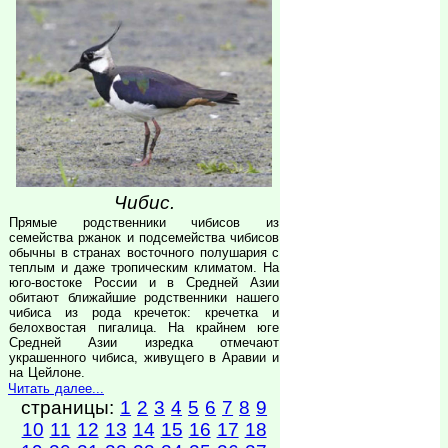
Чибис.
Прямые родственники чибисов из
семейства ржанок и подсемейства чибисов
обычны в странах восточного полушария с
теплым и даже тропическим климатом. На
юго-востоке России и в Средней Азии
обитают ближайшие родственники нашего
чибиса из рода кречеток: кречетка и
белохвостая пигалица. На крайнем юге
Средней Азии изредка отмечают
украшенного чибиса, живущего в Аравии и
на Цейлоне.
Читать далее...
страницы:
1
2
3
4
5
6
7
8
9
10
11
12
13
14
15
16
17
18