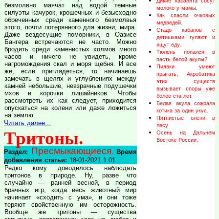
Дикие кабанята сосут
безмолвно маячат над водой темные
молоко у мамы.
силуэты качурок, крошечных и безысходно
Как спасли очковых
обреченных среди каменного безмолвья
медведей.
этого, почти потерянного для жизни, мира.
Стадо кабанов с
Даже вездесущие поморники, в Оазисе
детишками гуляют и
Бангера встречаются не часто. Можно
ищут еду.
бродить среди каменистых холмов много
Тюлень попался в
часов и ничего не увидеть, кроме
пасть белой акулы?
нагромождения скал и моря щебня. И все
Пиявки умеют
же, если приглядеться, то начинаешь
прыгать. Акробатика
замечать в щелях и углублениях между
этих существ
камней небольшие, невзрачные подушечки
вызывает споры уже
мхов и корочки лишайников. Чтобы
более ста лет.
рассмотреть их как следует, приходится
Белая акула сожрала
опускаться на колени или даже ложиться
котика за один укус.
на землю.
Пятнистые олени в
Читать далее...
лесу
Тритоны.
Осень на Дальнем
Востоке России.
Пресмыкающиеся
Раздел:
.
Время
добавления статьи:
18-01-2021 1:01
Редко кому доводилось наблюдать
тритонов в природе. Ну, разве что
случайно — ранней весной, в период
брачных игр, когда весь животный мир
начинает «сходить с ума», и они тоже
теряют свойственную им осторожность.
Вообще же тритоны — существа