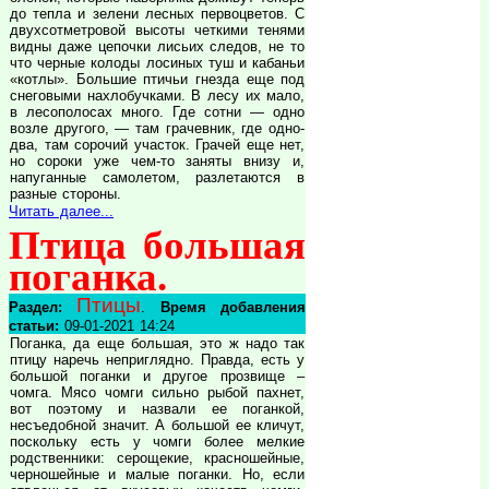
до тепла и зелени лесных первоцветов. С
двухсотметровой высоты четкими тенями
видны даже цепочки лисьих следов, не то
что черные колоды лосиных туш и кабаньи
«котлы». Большие птичьи гнезда еще под
снеговыми нахлобучками. В лесу их мало,
в лесополосах много. Где сотни — одно
возле другого, — там грачевник, где одно-
два, там сорочий участок. Грачей еще нет,
но сороки уже чем-то заняты внизу и,
напуганные самолетом, разлетаются в
разные стороны.
Читать далее...
Птица большая
поганка.
Птицы
Раздел:
.
Время добавления
статьи:
09-01-2021 14:24
Поганка, да еще большая, это ж надо так
птицу наречь неприглядно. Правда, есть у
большой поганки и другое прозвище –
чомга. Мясо чомги сильно рыбой пахнет,
вот поэтому и назвали ее поганкой,
несъедобной значит. А большой ее кличут,
поскольку есть у чомги более мелкие
родственники: серощекие, красношейные,
черношейные и малые поганки. Но, если