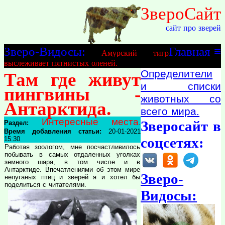
ЗвероСайт
сайт про зверей
Зверо-Видосы:
Главная
≡
Амурский тигр
выслеживает пятнистых оленей.
Определители
Там где живут
и списки
пингвины -
животных со
Антарктида.
всего мира.
Интересные места
Зверосайт в
Раздел:
.
Время добавления статьи:
20-01-2021
соцсетях:
15:30
Работая зоологом, мне посчастливилось
побывать в самых отдаленных уголках
земного шара, в том числе и в
Антарктиде. Впечатлениями об этом мире
Зверо-
непуганых птиц и зверей я и хотел бы
поделиться с читателями.
Видосы: