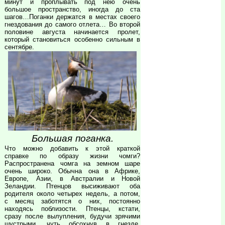
минут и проплывать под нею очень
большое пространство, иногда до ста
шагов…Поганки держатся в местах своего
гнездования до самого отлета… Во второй
половине августа начинается пролет,
который становиться особенно сильным в
сентябре.
Большая поганка.
Что можно добавить к этой краткой
справке по образу жизни чомги?
Распространена чомга на земном шаре
очень широко. Обычна она в Африке,
Европе, Азии, в Австралии и Новой
Зеландии. Птенцов высиживают оба
родителя около четырех недель, а потом,
с месяц заботятся о них, постоянно
находясь поблизости. Птенцы, кстати,
сразу после вылупления, будучи зрячими
шустрыми, чуть обсохнув в гнезде,