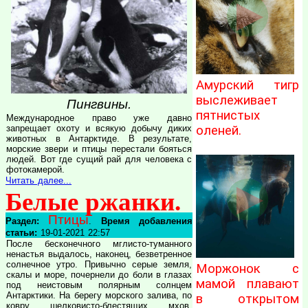
Амурский тигр
выслеживает
Пингвины.
пятнистых
Международное право уже давно
запрещает охоту и всякую добычу диких
оленей.
животных в Антарктиде. В результате,
морские звери и птицы перестали бояться
людей. Вот где сущий рай для человека с
фотокамерой.
Читать далее...
Белые ржанки.
Птицы
Раздел:
.
Время добавления
статьи:
19-01-2021 22:57
После бесконечного мглисто-туманного
ненастья выдалось, наконец, безветренное
солнечное утро. Привычно серые земля,
Моржонок с
скалы и море, почернели до боли в глазах
мамой плавают
под неистовым полярным солнцем
Антарктики. На берегу морского залива, по
в открытом
ковру шелковисто-блестящих мхов,