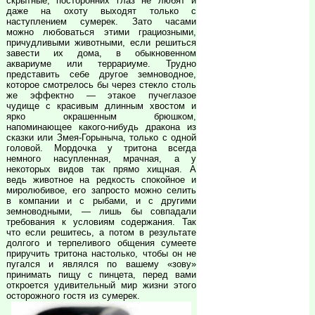
скрытные, посторонних глаз не любят и
даже на охоту выходят только с
наступлением сумерек. Зато часами
можно любоваться этими грациозными,
причудливыми животными, если решиться
завести их дома, в обыкновенном
аквариуме или террариуме. Трудно
представить себе другое земноводное,
которое смотрелось бы через стекло столь
же эффектно — этакое пучеглазое
чудище с красивым длинным хвостом и
ярко окрашенным брюшком,
напоминающее какого-нибудь дракона из
сказки или Змея-Горыныча, только с одной
головой. Мордочка у тритона всегда
немного насупленная, мрачная, а у
некоторых видов так прямо хищная. А
ведь животное на редкость спокойное и
миролюбивое, его запросто можно селить
в компании и с рыбами, и с другими
земноводными, — лишь бы совпадали
требования к условиям содержания. Так
что если решитесь, а потом в результате
долгого и терпеливого общения сумеете
приручить тритона настолько, чтобы он не
пугался и являлся по вашему «зову»
принимать пищу с пинцета, перед вами
откроется удивительный мир жизни этого
осторожного гостя из сумерек.