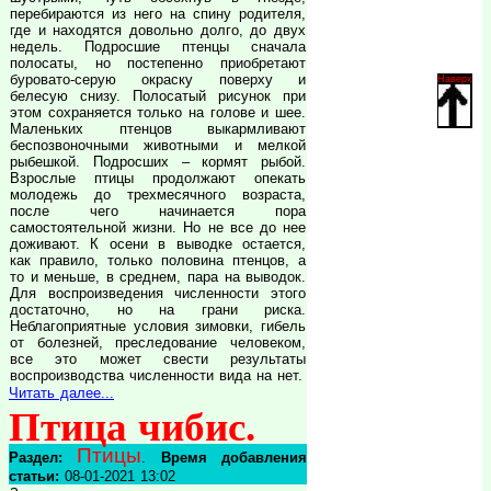
перебираются из него на спину родителя,
где и находятся довольно долго, до двух
недель. Подросшие птенцы сначала
полосаты, но постепенно приобретают
буровато-серую окраску поверху и
Наверх
белесую снизу. Полосатый рисунок при
этом сохраняется только на голове и шее.
Маленьких птенцов выкармливают
беспозвоночными животными и мелкой
рыбешкой. Подросших – кормят рыбой.
Взрослые птицы продолжают опекать
молодежь до трехмесячного возраста,
после чего начинается пора
самостоятельной жизни. Но не все до нее
доживают. К осени в выводке остается,
как правило, только половина птенцов, а
то и меньше, в среднем, пара на выводок.
Для воспроизведения численности этого
достаточно, но на грани риска.
Неблагоприятные условия зимовки, гибель
от болезней, преследование человеком,
все это может свести результаты
воспроизводства численности вида на нет.
Читать далее...
Птица чибис.
Птицы
Раздел:
.
Время добавления
статьи:
08-01-2021 13:02