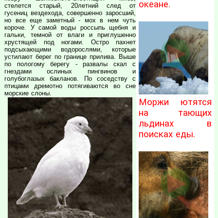
океане.
стелется старый, 20летний след от
гусениц вездехода, совершенно заросший,
но все еще заметный - мох в нем чуть
короче. У самой воды россыпь щебня и
гальки, темной от влаги и приглушенно
хрустящей под ногами. Остро пахнет
подсыхающими водорослями, которые
устилают берег по границе прилива. Выше
по пологому берегу - развалы скал с
гнездами ослиных пингвинов и
голубоглазых бакланов. По соседству с
птицами дремотно потягиваются во сне
морские слоны.
Моржи ютятся
на тающих
льдинах в
поисках еды.