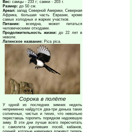
Вес:
самцы - 233 г; самки - 203 г.
Размер:
до 50 см.
Ареал:
запад Северной Америки, Северная
Африка, большая часть Евразии, кроме
самых холодных и жарких участков.
Питание:
всеядна, может питаться
человеческими отходами.
Продолжительность жизни:
до 22 лет в
неволе.
Латинское название:
Pica pica.
Сорока в полёте
У одной из последних зимних недель
непременно найдутся два-три денька таких
солнечных, чистых и тихих, что невольно
перестаешь торопить порядком надоевшую
зиму. В эти дни лучше всего пересчитать
с самолета уцелевших лосей, кабанов,
оленей, которые наверняка доживут теперь