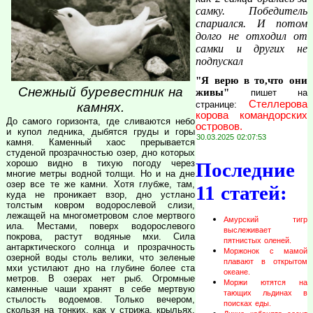
самку. Победитель
спариался. И потом
долго не отходил от
самки и других не
подпускал
"Я верю в то,что они
Снежный буревестник на
живы"
пишет на
Стеллерова
странице:
камнях.
корова командорских
До самого горизонта, где сливаются небо
островов.
и купол ледника, дыбятся груды и горы
30.03.2025 02:07:53
камня. Каменный хаос прерывается
студеной прозрачностью озер, дно которых
хорошо видно в тихую погоду через
Последние
многие метры водной толщи. Но и на дне
озер все те же камни. Хотя глубже, там,
11 статей:
куда не проникает взор, дно устлано
толстым ковром водорослевой слизи,
лежащей на многометровом слое мертвого
Амурский тигр
ила. Местами, поверх водорослевого
выслеживает
покрова, растут водяные мхи. Сила
пятнистых оленей.
антарктического солнца и прозрачность
Моржонок с мамой
озерной воды столь велики, что зеленые
плавают в открытом
мхи устилают дно на глубине более ста
океане.
метров. В озерах нет рыб. Огромные
Моржи ютятся на
каменные чаши хранят в себе мертвую
тающих льдинах в
стылость водоемов. Только вечером,
поисках еды.
скользя на тонких, как у стрижа, крыльях,