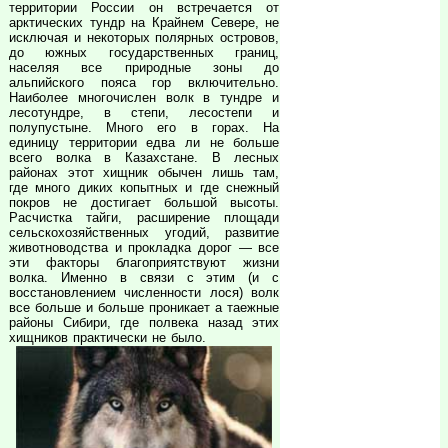
территории России он встречается от
арктических тундр на Крайнем Севере, не
исключая и некоторых полярных островов,
до южных государственных границ,
населяя все природные зоны до
альпийского пояса гор включительно.
Наиболее многочислен волк в тундре и
лесотундре, в степи, лесостепи и
полупустыне. Много его в горах. На
единицу территории едва ли не больше
всего волка в Казахстане. В лесных
районах этот хищник обычен лишь там,
где много диких копытных и где снежный
покров не достигает большой высоты.
Расчистка тайги, расширение площади
сельскохозяйственных угодий, развитие
животноводства и прокладка дорог — все
эти факторы благоприятствуют жизни
волка. Именно в связи с этим (и с
восстановлением численности лося) волк
все больше и больше проникает а таежные
районы Сибири, где полвека назад этих
хищников практически не было.