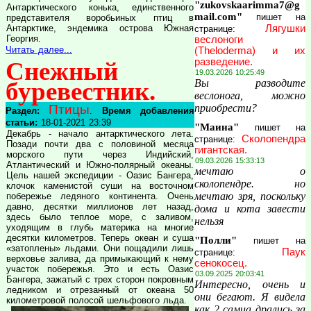
"zukovskaarimma7@g
Антарктического конька, единственного
mail.com"
пишет на
представителя воробьиных птиц в
Антарктике, эндемика острова Южная
Лягушки
странице:
Георгия.
веслоноги
Читать далее...
(Theloderma) и их
разведение.
Снежный
19.03.2026 10:25:49
буревестник.
Вы разводите
веслонога, можно
Птицы
приобрести?
Раздел:
.
Время добавления
статьи:
18-01-2021 23:39
"Маина"
пишет на
Декабрь - начало антарктического лета.
Сколопендра
странице:
Позади почти два с половиной месяца
гигантская.
морского пути через Индийский,
09.03.2026 15:33:13
Атлантический и Южно-полярный океаны.
мечтаю о
Цель нашей экспедиции - Оазис Бангера,
сколопендре. но
клочок каменистой суши на восточном
мечтаю зря, поскольку
побережье ледяного континента. Очень
давно, десятки миллионов лет назад,
дома и кота завести
здесь было теплое море, с заливом,
нельзя
уходящим в глубь материка на многие
десятки километров. Теперь океан и суша
"Полли"
пишет на
«затоплены» льдами. Они пощадили лишь
Паук
странице:
верховье залива, да примыкающий к нему
сенокосец.
участок побережья. Это и есть Оазис
03.09.2025 20:03:41
Бангера, зажатый с трех сторон покровным
Интересно, очень и
ледником и отрезанный от океана 50
они бегают. Я видела
километровой полосой шельфового льда.
как 2 самца дрались за