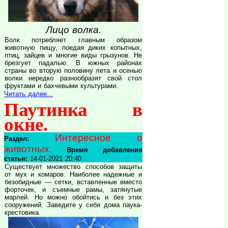
Лицо волка.
Волк потребляет главным образом
животную пищу, поедая диких копытных,
птиц, зайцев и многие виды грызунов. Не
брезгует падалью. В южных районах
страны во вторую половину лета и осенью
волки нередко разнообразят свой стол
фруктами и бахчевыми культурами.
Читать далее...
Паутинка в
окне.
Интересное о
Раздел:
животных
.
Время добавления
статьи:
14-01-2021 20:40
Существует множество способов защиты
от мух и комаров. Наиболее надежные и
безобидные — сетки, вставленные вместо
форточек, и съемные рамы, затянутые
марлей. Но можно обойтись и без этих
сооружений. Заведите у себя дома паука-
крестовика.