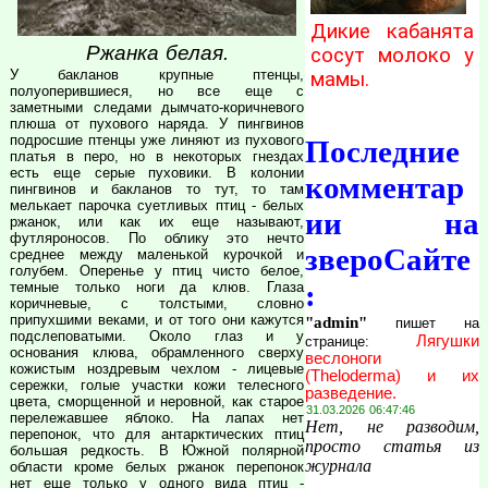
Дикие кабанята
Ржанка белая.
сосут молоко у
У бакланов крупные птенцы,
мамы.
полуоперившиеся, но все еще с
заметными следами дымчато-коричневого
плюша от пухового наряда. У пингвинов
подросшие птенцы уже линяют из пухового
Последние
платья в перо, но в некоторых гнездах
есть еще серые пуховики. В колонии
комментар
пингвинов и бакланов то тут, то там
мелькает парочка суетливых птиц - белых
ии на
ржанок, или как их еще называют,
футляроносов. По облику это нечто
звероСайте
среднее между маленькой курочкой и
голубем. Оперенье у птиц чисто белое,
:
темные только ноги да клюв. Глаза
коричневые, с толстыми, словно
припухшими веками, и от того они кажутся
"admin"
пишет на
подслеповатыми. Около глаз и у
Лягушки
странице:
основания клюва, обрамленного сверху
веслоноги
кожистым ноздревым чехлом - лицевые
(Theloderma) и их
сережки, голые участки кожи телесного
разведение.
цвета, сморщенной и неровной, как старое
31.03.2026 06:47:46
перележавшее яблоко. На лапах нет
Нет, не разводим,
перепонок, что для антарктических птиц
просто статья из
большая редкость. В Южной полярной
журнала
области кроме белых ржанок перепонок
нет еще только у одного вида птиц -