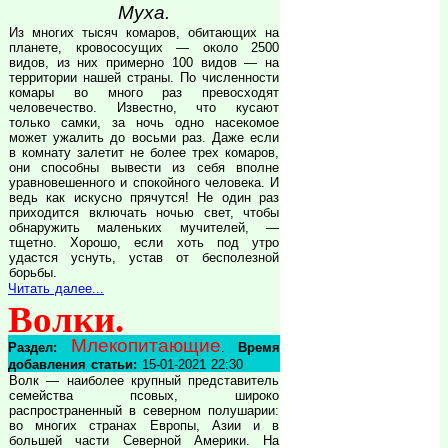
Муха.
Из многих тысяч комаров, обитающих на
планете, кровососущих — около 2500
видов, из них примерно 100 видов — на
территории нашей страны. По численности
комары во много раз превосходят
человечество. Известно, что кусают
только самки, за ночь одно насекомое
может ужалить до восьми раз. Даже если
в комнату залетит не более трех комаров,
они способны вывести из себя вполне
уравновешенного и спокойного человека. И
ведь как искусно прячутся! Не один раз
приходится включать ночью свет, чтобы
обнаружить маленьких мучителей, —
тщетно. Хорошо, если хоть под утро
удастся уснуть, устав от бесполезной
борьбы.
Читать далее...
Волки.
Млекопитающие
Раздел:
.
Время
добавления статьи:
15-01-2021 22:30
Волк — наиболее крупный представитель
семейства псовых, широко
распространенный в северном полушарии:
во многих странах Европы, Азии и в
большей части Северной Америки. На