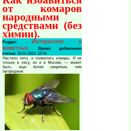
от комаров
народными
средствами (без
химии).
Интересное о
Раздел:
животных
.
Время добавления
статьи:
16-01-2021 18:55
Настало лето, и появились комары. И не
только в лесу, но и в Москве, — может
быть, еще более свирепые, чем
загородные.