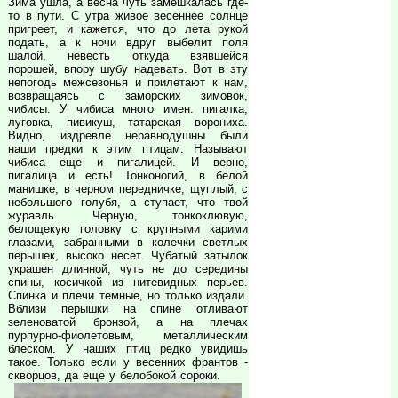
Зима ушла, а весна чуть замешкалась где-
то в пути. С утра живое весеннее солнце
пригреет, и кажется, что до лета рукой
подать, а к ночи вдруг выбелит поля
шалой, невесть откуда взявшейся
порошей, впору шубу надевать. Вот в эту
непогодь межсезонья и прилетают к нам,
возвращаясь с заморских зимовок,
чибисы. У чибиса много имен: пигалка,
луговка, пивикуш, татарская ворониха.
Видно, издревле неравнодушны были
наши предки к этим птицам. Называют
чибиса еще и пигалицей. И верно,
пигалица и есть! Тонконогий, в белой
манишке, в черном передничке, щуплый, с
небольшого голубя, а ступает, что твой
журавль. Черную, тонкоклювую,
белощекую головку с крупными карими
глазами, забранными в колечки светлых
перышек, высоко несет. Чубатый затылок
украшен длинной, чуть не до середины
спины, косичкой из нитевидных перьев.
Спинка и плечи темные, но только издали.
Вблизи перышки на спине отливают
зеленоватой бронзой, а на плечах
пурпурно-фиолетовым, металлическим
блеском. У наших птиц редко увидишь
такое. Только если у весенних франтов -
скворцов, да еще у белобокой сороки.