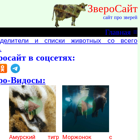
ЗвероСайт
сайт про зверей
Главная
≡
делители и списки животных со всего
.
росайт в соцсетях:
ро-Видосы:
Амурский тигр
Моржонок с