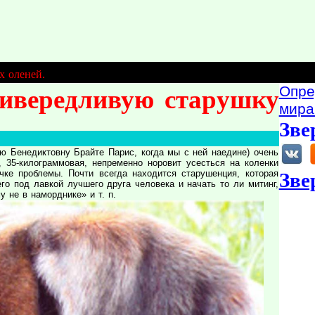
х оленей.
Опре
ривередливую старушку
мира
Зве
 Бенедиктовну Брайте Парис, когда мы с ней наедине) очень
 35-килограммовая, непременно норовит усесться на коленки
чке проблемы. Почти всегда находится старушенция, которая
Зве
о под лавкой лучшего друга человека и начать то ли митинг,
у не в наморднике» и т. п.