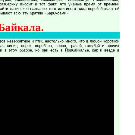
. Неразбериху вносит и тот факт, что ученые время от времени
айти латинское название того или иного вида порой бывает ой
зывают всю эту братию «барбусами».
Байкала.
ов невероятное и птиц настолько много, что в любой короткой
я синиц, сорок, воробьев, ворон, грачей, голубей и прочих
и в этом обзоре, но они есть в Прибайкалье, как и везде в