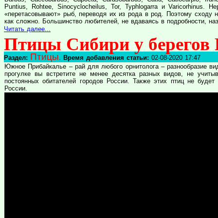
Puntius, Rohtee, Sinocyclocheilus, Tor, Typhlogarra и Varicorhinus
«перетасовывают» рыб, переводя их из рода в род. Поэтому сходу н
как сложно. Большинство любителей, не вдаваясь в подробности, на
Читать далее...
Птицы Сибири у берегов 
Птицы
Раздел:
.
Время добавления статьи:
02-08-2020 17:47
Южное Прибайкалье – рай для любого орнитолога – разнообразие вид
прогулке вы встретите не менее десятка разных видов, не учитыва
постоянных обитателей городов России. Также этих птиц не будет 
России.