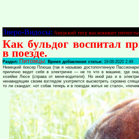
Зверо-Видосы:
Амурский тигр выслеживает пятнисты
Как бульдог воспитал п
в поезде.
Питомцы
Раздел:
.
Время добавления статьи:
19-08-2020 2:49
Немецкий боксер Плюша (так я называю достопочтенную Пассионарию
прилично ведет себя в электричке — не то что в машине, где она,
хозяйке Люсе (справа от меня-водителя). Но иной раз и в электри
ненавидящим своим взглядом ухитряется высмотреть скромно спящег
то ли скандал: «от собак теперь и в поездах житья не стало», «почем