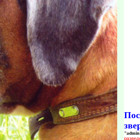
По
зве
"admin
развед