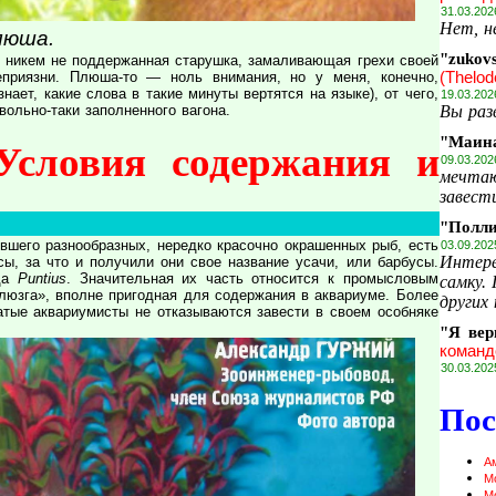
31.03.202
Нет, н
люша.
"zukov
ью никем не поддержанная старушка, замаливающая грехи своей
(Thelod
еприязни. Плюша-то — ноль внимания, но у меня, конечно,
ает, какие слова в такие минуты вертятся на языке), от чего,
19.03.202
Вы раз
ольно-таки заполненного вагона.
"Маин
Условия содержания и
09.03.202
мечтаю
завести
"Полл
ившего разнообразных, нередко красочно окрашенных рыб, есть
03.09.202
Интере
ы, за что и получили они свое название усачи, или барбусы.
ода
Puntius
. Значительная их часть относится к промысловым
самку.
елюзга», вполне пригодная для содержания в аквариуме. Более
других 
атые аквариумисты не отказываются завести в своем особняке
"Я вер
команд
30.03.202
Пос
А
М
М