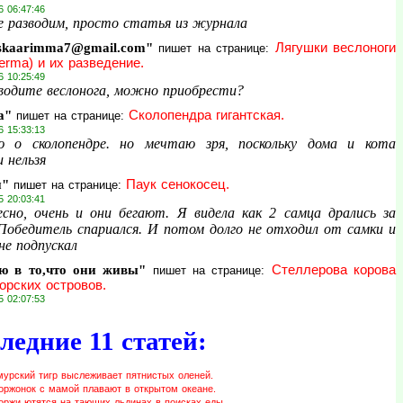
6 06:47:46
е разводим, просто статья из журнала
skaarimma7@gmail.com"
Лягушки веслоноги
пишет на странице:
erma) и их разведение.
6 10:25:49
водите веслонога, можно приобрести?
а"
Сколопендра гигантская.
пишет на странице:
6 15:33:13
 о сколопендре. но мечтаю зря, поскольку дома и кота
 нельзя
и"
Паук сенокосец.
пишет на странице:
5 20:03:41
сно, очень и они бегают. Я видела как 2 самца дрались за
 Победитель спариался. И потом долго не отходил от самки и
не подпускал
ю в то,что они живы"
Стеллерова корова
пишет на странице:
орских островов.
5 02:07:53
ледние 11 статей:
мурский тигр выслеживает пятнистых оленей.
оржонок с мамой плавают в открытом океане.
оржи ютятся на тающих льдинах в поисках еды.