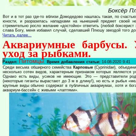
Боксёр П
Вот и в тот раз где-то вблизи Домодедово нашлась такая, по счаст
юности, и разразилась нападками на нынешний предмет своей н
стремительно росло желание «достойно» ответить (любой боксерист зн
слава Богу, меня избавил случай, сделавший Плюшу звездой того дов
Читать далее...
Аквариумные барбусы. 
уход за рыбками.
Питомцы
Раздел:
.
Время добавления статьи:
14-08-2020 9:41
Среди весьма обширного семейства
Карповые
(
Cyprinidae
), объедин
несколько сотен видов, характерным признаком которых являются ус
Однако есть виды, усиков не имеющие. Это — представители р
(некоторые гиганты вырастают до 3 м в длину!), но есть и рыбья «м
крупные виды обычно содержат в публичных аквариумах, хотя и бог
аквариум-бассейн с живыми «лаптями».