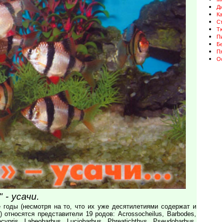
Д
К
Ст
Т
П
Бе
П
О
 - усачи.
 годы (несмотря на то, что их уже десятилетиями содержат и
) относятся представители 19 родов: Acrossocheilus, Barbodes,
ocypris, Labeobarbus, Luciobarbus, Phreatichthys, Pseudobarbus,