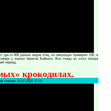
ет где-то 800 разных видов птиц, но зимующих примерно 100, в
ибири у южных берегов Байкала. Все птицы из этого обзора
ний период.
ых» крокодилах.
я статьи:
25-07-2020 17:05