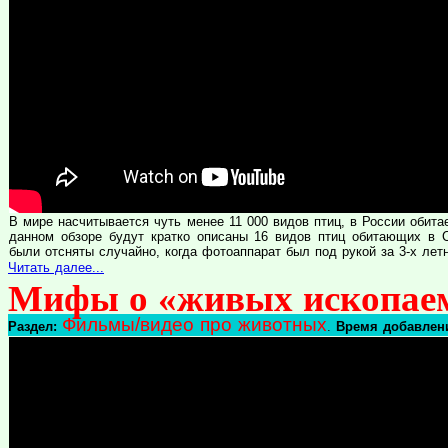
В мире насчитывается чуть менее 11 000 видов птиц, в России обита
данном обзоре будут кратко описаны 16 видов птиц обитающих в С
были отсняты случайно, когда фотоаппарат был под рукой за 3-х лет
Читать далее...
Мифы о «живых ископаем
Фильмы/видео про животных
Раздел:
.
Время добавлени