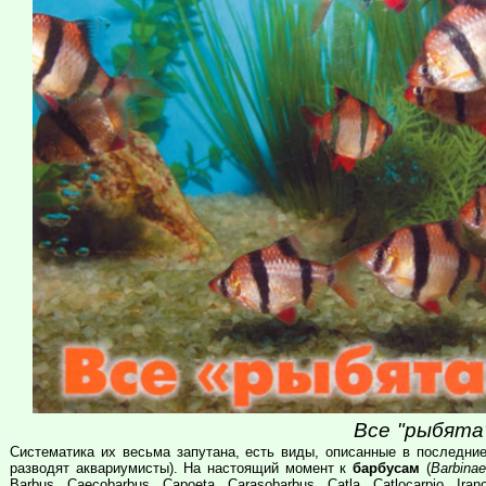
Все "рыбята"
Систематика их весьма запутана, есть виды, описанные в последние
разводят аквариумисты). На настоящий момент к
барбусам
(
Barbinae
Barbus, Caecobarbus, Capoeta, Carasobarbus, Catla, Catlocarpio, Iran