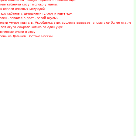
икие кабанята сосут молоко у мамы.
ак спасли очковых медведей.
адо кабанов с детишками гуляют и ищут еду.
юлень попался в пасть белой акулы?
иявки умеют прыгать. Акробатика этих существ вызывает споры уже более ста лет.
лая акула сожрала котика за один укус.
ятнистые олени в лесу
сень на Дальнем Востоке России.