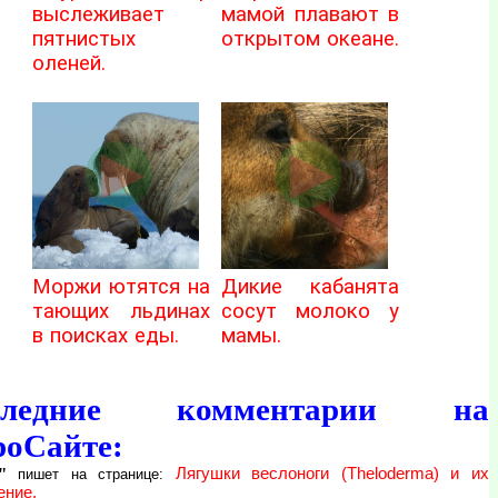
выслеживает
мамой плавают в
пятнистых
открытом океане.
оленей.
Моржи ютятся на
Дикие кабанята
тающих льдинах
сосут молоко у
в поисках еды.
мамы.
следние комментарии на
роСайте:
"
Лягушки веслоноги (Theloderma) и их
пишет на странице:
ение.