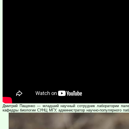
Дмитрий Пащенко — младший научный сотрудник лаборатории палеог
кафедры биологии СУНЦ МГУ, администратор научно-популярного паб